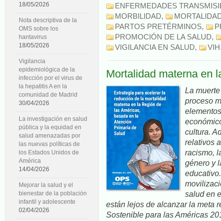
18/05/2026
ENFERMEDADES TRANSMISI
MORBILIDAD
,
MORTALIDA
Nota descriptiva de la
PARTOS PRETÉRMINOS
,
P
OMS sobre los
PROMOCIÓN DE LA SALUD
,
hantavirus
18/05/2026
VIGILANCIA EN SALUD
,
VIH
Vigilancia
epidemiológica de la
Mortalidad materna en l
infección por el virus de
la hepatitis A en la
La muerte 
comunidad de Madrid
proceso mu
30/04/2026
elementos
La investigación en salud
económico
pública y la equidad en
cultura. A
salud amenazadas por
relativos 
las nuevas políticas de
racismo, l
los Estados Unidos de
América
género y l
14/04/2026
educativo.
movilizaci
Mejorar la salud y el
salud en e
bienestar de la población
infantil y adolescente
están lejos de alcanzar la meta 
02/04/2026
Sostenible para las Américas 20