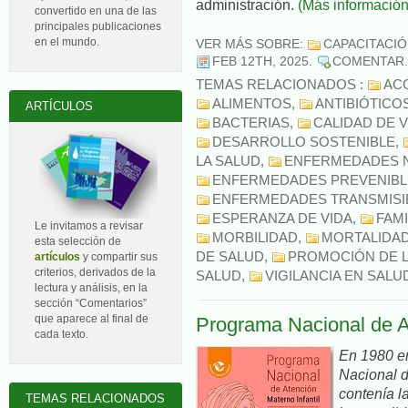
administración.
(Más información
convertido en una de las
principales publicaciones
en el mundo.
VER MÁS SOBRE:
CAPACITACI
FEB 12TH, 2025
.
COMENTAR
TEMAS RELACIONADOS :
AC
ALIMENTOS
,
ANTIBIÓTICO
ARTÍCULOS
BACTERIAS
,
CALIDAD DE V
DESARROLLO SOSTENIBLE
,
LA SALUD
,
ENFERMEDADES N
ENFERMEDADES PREVENIBL
ENFERMEDADES TRANSMISI
ESPERANZA DE VIDA
,
FAMI
Le invitamos a revisar
MORBILIDAD
,
MORTALIDA
esta selección de
DE SALUD
,
PROMOCIÓN DE L
artículos
y compartir sus
criterios, derivados de la
SALUD
,
VIGILANCIA EN SALU
lectura y análisis, en la
sección “Comentarios”
que aparece al final de
Programa Nacional de At
cada texto.
En 1980 e
Nacional d
contenía l
TEMAS RELACIONADOS