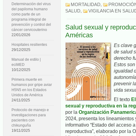
Determinación del virus
MORTALIDAD
,
PROMOCIÓN
del papiloma humano
SALUD
,
VIGILANCIA EN SALU
como parte de un
programa integral de
prevención y control del
Salud sexual y reproduct
cáncer cervicouterino
Américas
22/01/2026
Es clave g
Hospitales resilientes
29/12/2025
de salud 
derecho f
Manual de estilo |
Estos son
eciMED
10/12/2025
igualdad d
autonomía 
Primera muerte en
prevenir 
humanos por gripe aviar
vida sexua
H5N5 en los Estados
Unidos de América
El texto
El
24/11/2025
sexual y reproductiva en la re
Protocolo de manejo e
por la
Organización Panamerica
investigaciones para
2024, presenta los lineamientos
pacientes con
informativo “Estado del acceso a
chikunguña
reproductiva”, elaborado por la 
19/11/2025