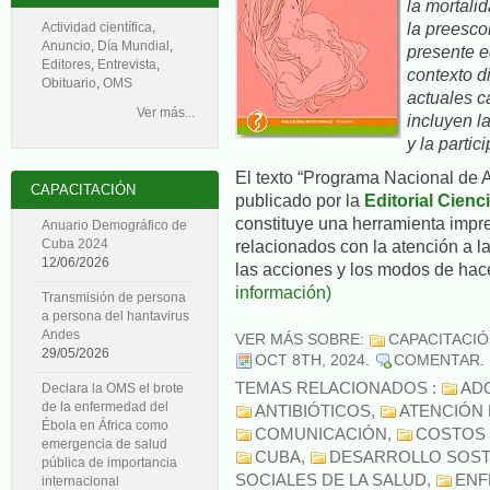
la mortalid
la preescol
Actividad científica
,
Anuncio
,
Día Mundial
,
presente e
Editores
,
Entrevista
,
contexto d
Obituario
,
OMS
actuales c
Ver más...
incluyen l
y la partic
El texto “Programa Nacional de At
CAPACITACIÓN
publicado por la
Editorial Cienc
constituye una herramienta impre
Anuario Demográfico de
relacionados con la atención a l
Cuba 2024
12/06/2026
las acciones y los modos de hace
información)
Transmisión de persona
a persona del hantavirus
Andes
VER MÁS SOBRE:
CAPACITACI
29/05/2026
OCT 8TH, 2024
.
COMENTAR
.
TEMAS RELACIONADOS :
AD
Declara la OMS el brote
de la enfermedad del
ANTIBIÓTICOS
,
ATENCIÓN
Ébola en África como
COMUNICACIÓN
,
COSTOS 
emergencia de salud
CUBA
,
DESARROLLO SOST
pública de importancia
SOCIALES DE LA SALUD
,
ENF
internacional