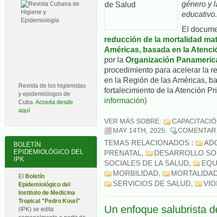
género y l
educativo.
El docume
reducción de la mortalidad mat
Américas, basada en la Atenci
por la
Organización Panamerica
procedimiento para acelerar la r
en la Región de las Américas, ba
Revista de los higienistas
fortalecimiento de la Atención P
y epidemiólogos de
información)
Cuba.
Acceda desde
aquí
VER MÁS SOBRE:
CAPACITACI
MAY 14TH, 2025
.
COMENTAR
TEMAS RELACIONADOS :
AD
BOLETÍN
EPIDEMIOLÓGICO DEL
PRENATAL
,
DESARROLLO SO
IPK
SOCIALES DE LA SALUD
,
EQU
MORBILIDAD
,
MORTALIDA
El
Boletín
SERVICIOS DE SALUD
,
VIO
Epidemiológico del
Instituto de Medicina
Tropical "Pedro Kourí"
Un enfoque salubrista de
(IPK) se edita