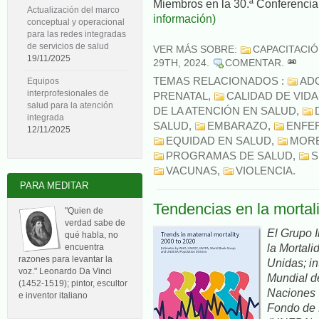
Miembros en la 30.ª Conferenci
Actualización del marco
información)
conceptual y operacional
para las redes integradas
de servicios de salud
VER MÁS SOBRE:
CAPACITACI
19/11/2025
29TH, 2024
.
COMENTAR
.
TEMAS RELACIONADOS :
AD
Equipos
interprofesionales de
PRENATAL
,
CALIDAD DE VIDA
salud para la atención
DE LA ATENCIÓN EN SALUD
,
integrada
SALUD
,
EMBARAZO
,
ENFE
12/11/2025
EQUIDAD EN SALUD
,
MORB
PROGRAMAS DE SALUD
,
S
VACUNAS
,
VIOLENCIA
.
PARA MEDITAR
Tendencias en la morta
"Quien de
verdad sabe de
El Grupo I
qué habla, no
la Mortal
encuentra
razones para levantar la
Unidas; in
voz." Leonardo Da Vinci
Mundial d
(1452-1519); pintor, escultor
Naciones U
e inventor italiano
Fondo de 