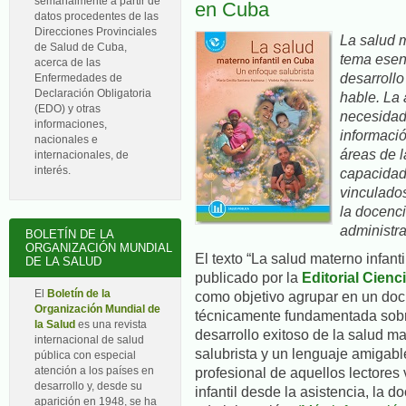
semanalmente a partir de
en Cuba
datos procedentes de las
Direcciones Provinciales
La salud m
de Salud de Cuba,
tema esen
acerca de las
desarroll
Enfermedades de
Declaración Obligatoria
hable. La 
(EDO) y otras
necesidad
informaciones,
informació
nacionales e
áreas de l
internacionales, de
interés.
capacidad 
vinculados
la docenci
administra
BOLETÍN DE LA
ORGANIZACIÓN MUNDIAL
El texto “La salud materno infant
DE LA SALUD
publicado por la
Editorial Cienc
El
Boletín de la
como objetivo agrupar en un doc
Organización Mundial de
técnicamente fundamentada sobre
la Salud
es una revista
desarrollo exitoso de la salud ma
internacional de salud
salubrista y un lenguaje amigabl
pública con especial
atención a los países en
profesional de aquellos lectores
desarrollo y, desde su
infantil desde la asistencia, la d
aparición en 1948, se ha