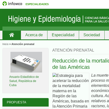
ESPECIALIDADES
Acerca de
Especialidad
Sociedad
Inicio
Inicio
>
Atención prenatal
ATENCIÓN PRENATAL
Reducción de la mortali
de las Américas
La muerte 
Anuario Estadístico de
proceso mu
Salud, República de
elementos
Cuba
económico
cultura. A
relativos 
PROPUESTA
racismo, l