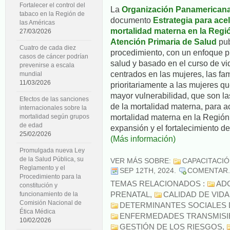
Fortalecer el control del
La
Organización Panamericana
tabaco en la Región de
documento
Estrategia para acel
las Américas
mortalidad materna en la Regió
27/03/2026
Atención Primaria de Salud
pub
Cuatro de cada diez
procedimiento, con un enfoque p
casos de cáncer podrían
salud y basado en el curso de v
prevenirse a escala
centrados en las mujeres, las fam
mundial
11/03/2026
prioritariamente a las mujeres q
mayor vulnerabilidad, que son l
Efectos de las sanciones
de la mortalidad materna, para ac
internacionales sobre la
mortalidad materna en la Región
mortalidad según grupos
de edad
expansión y el fortalecimiento de
25/02/2026
(Más información)
Promulgada nueva Ley
de la Salud Pública, su
VER MÁS SOBRE:
CAPACITACI
Reglamento y el
SEP 12TH, 2024
.
COMENTAR
Procedimiento para la
TEMAS RELACIONADOS :
AD
constitución y
PRENATAL
,
CALIDAD DE VIDA
funcionamiento de la
Comisión Nacional de
DETERMINANTES SOCIALES 
Ética Médica
ENFERMEDADES TRANSMISI
10/02/2026
GESTIÓN DE LOS RIESGOS
,