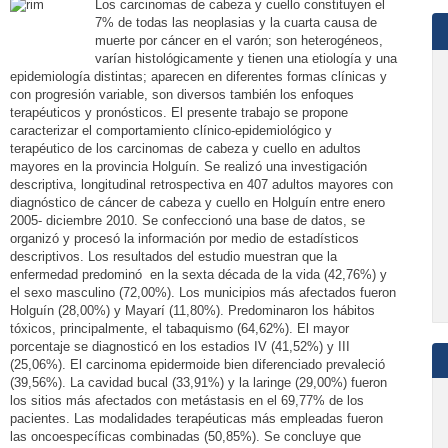
Los carcinomas de cabeza y cuello constituyen el
7% de todas las neoplasias y la cuarta causa de
muerte por cáncer en el varón; son heterogéneos,
varían histológicamente y tienen una etiología y una
epidemiología distintas; aparecen en diferentes formas clínicas y
con progresión variable, son diversos también los enfoques
terapéuticos y pronósticos. El presente trabajo se propone
caracterizar el comportamiento clínico-epidemiológico y
terapéutico de los carcinomas de cabeza y cuello en adultos
mayores en la provincia Holguín. Se realizó una investigación
descriptiva, longitudinal retrospectiva en 407 adultos mayores con
diagnóstico de cáncer de cabeza y cuello en Holguín entre enero
2005- diciembre 2010. Se confeccionó una base de datos, se
organizó y procesó la información por medio de estadísticos
descriptivos. Los resultados del estudio muestran que la
enfermedad predominó en la sexta década de la vida (42,76%) y
el sexo masculino (72,00%). Los municipios más afectados fueron
Holguín (28,00%) y Mayarí (11,80%). Predominaron los hábitos
tóxicos, principalmente, el tabaquismo (64,62%). El mayor
porcentaje se diagnosticó en los estadios IV (41,52%) y III
(25,06%). El carcinoma epidermoide bien diferenciado prevaleció
(39,56%). La cavidad bucal (33,91%) y la laringe (29,00%) fueron
los sitios más afectados con metástasis en el 69,77% de los
pacientes. Las modalidades terapéuticas más empleadas fueron
las oncoespecíficas combinadas (50,85%). Se concluye que