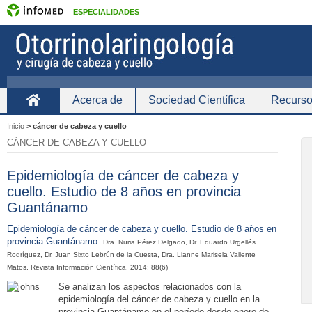
ESPECIALIDADES
Acerca de
Sociedad Científica
Recurso
Inicio
Inicio
>
cáncer de cabeza y cuello
CÁNCER DE CABEZA Y CUELLO
Epidemiología de cáncer de cabeza y
cuello. Estudio de 8 años en provincia
Guantánamo
Epidemiología de cáncer de cabeza y cuello. Estudio de 8 años en
provincia Guantánamo
.
Dra. Nuria Pérez Delgado, Dr. Eduardo Urgellés
Rodríguez, Dr. Juan Sixto Lebrún de la Cuesta, Dra. Lianne Marisela Valiente
Matos. Revista Información Científica. 2014; 88(6)
Se analizan los aspectos relacionados con la
epidemiología del cáncer de cabeza y cuello en la
provincia Guantánamo en el período desde enero de