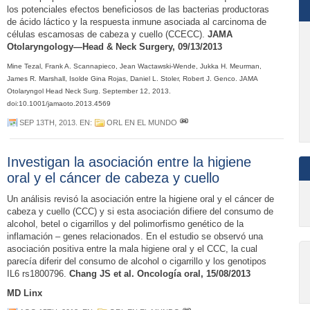
los potenciales efectos beneficiosos de las bacterias productoras
de ácido láctico y la respuesta inmune asociada al carcinoma de
células escamosas de cabeza y cuello (CCECC).
JAMA
Otolaryngology—Head & Neck Surgery, 09/13/2013
Mine Tezal, Frank A. Scannapieco, Jean Wactawski-Wende, Jukka H. Meurman,
James R. Marshall, Isolde Gina Rojas, Daniel L. Stoler, Robert J. Genco. JAMA
Otolaryngol Head Neck Surg. September 12, 2013.
doi:10.1001/jamaoto.2013.4569
SEP 13TH, 2013
. EN:
ORL EN EL MUNDO
Investigan la asociación entre la higiene
oral y el cáncer de cabeza y cuello
Un análisis revisó la asociación entre la higiene oral y el cáncer de
cabeza y cuello (CCC) y si esta asociación difiere del consumo de
alcohol, betel o cigarrillos y del polimorfismo genético de la
inflamación – genes relacionados. En el estudio se observó una
asociación positiva entre la mala higiene oral y el CCC, la cual
parecía diferir del consumo de alcohol o cigarrillo y los genotipos
IL6 rs1800796.
Chang JS et al. Oncología oral, 15/08/2013
MD Linx