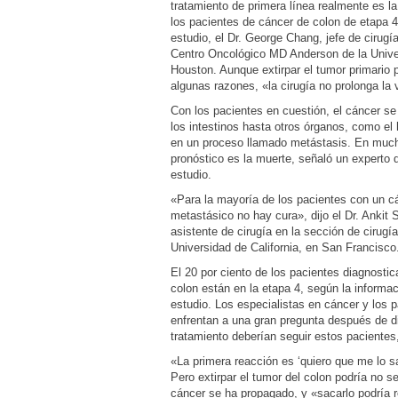
tratamiento de primera línea realmente es la
los pacientes de cáncer de colon de etapa 4,
estudio, el Dr. George Chang, jefe de cirugía
Centro Oncológico MD Anderson de la Unive
Houston. Aunque extirpar el tumor primario po
algunas razones, «la cirugía no prolonga la
Con los pacientes en cuestión, el cáncer s
los intestinos hasta otros órganos, como el
en un proceso llamado metástasis. En much
pronóstico es la muerte, señaló un experto q
estudio.
«Para la mayoría de los pacientes con un cá
metastásico no hay cura», dijo el Dr. Ankit S
asistente de cirugía en la sección de cirugía
Universidad de California, en San Francisco
El 20 por ciento de los pacientes diagnosti
colon están en la etapa 4, según la informac
estudio. Los especialistas en cáncer y los 
enfrentan a una gran pregunta después de d
tratamiento deberían seguir estos pacientes
«La primera reacción es ‘quiero que me lo s
Pero extirpar el tumor del colon podría no se
cáncer se ha propagado, y «sacarlo podría 