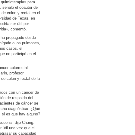
 quimioterapia» para
 señaló el coautor del
 de colon y rectal en el
rsidad de Texas, en
dría ser útil por
 vida», comentó.
e ha propagado desde
 hígado o los pulmones,
os casos, el
ue no participó en el
ncer colorrectal
arin, profesor
 de colon y rectal de la
.
cados con un cáncer de
ión de respaldo del
pacientes de cáncer se
icho diagnóstico: ¿Qué
, si es que hay alguno?
aquen'», dijo Chang.
r útil una vez que el
retrasar su capacidad