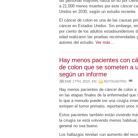
las personas mayores hasta un 80 por ciento
a 21,000 menos muertes por este cáncer c
Unidos en 2030, según un estudio reciente.
El cáncer de colon es una de las causas pri
cáncer en Estados Unidos. Sin embargo, en
por ciento de los adultos estadounidenses 
edad realizaron las pruebas recomendadas pa
autores del estudio.
Ver más…
Hay menos pacientes con c
de colon que se someten a u
según un informe
ENE 17TH, 2015
. EN:
NOTIGASTRO
.
Hay menos pacientes de cáncer de colon a 
en las etapas finales de la enfermedad que
lo que a menudo puede ser una cirugía innec
extirpen el tumor primario, reportaron unos 
Estos pacientes también están viviendo má
la cirugía se está volviendo menos habitual
general no sea bueno.
Los hallazgos revelan «un aumento del reco