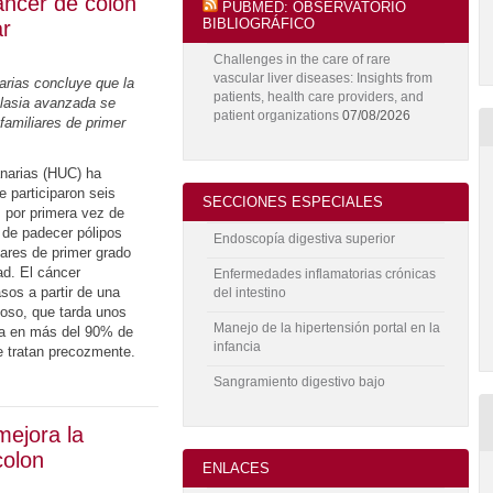
cáncer de colon
PUBMED: OBSERVATORIO
BIBLIOGRÁFICO
ar
Challenges in the care of rare
vascular liver diseases: Insights from
arias concluye que la
patients, health care providers, and
plasia avanzada se
patient organizations
07/08/2026
familiares de primer
anarias (HUC) ha
e participaron seis
SECCIONES ESPECIALES
, por primera vez de
o de padecer pólipos
Endoscopía digestiva superior
ares de primer grado
d. El cáncer
Enfermedades inflamatorias crónicas
asos a partir de una
del intestino
oso, que tarda unos
Manejo de la hipertensión portal en la
ra en más del 90% de
infancia
e tratan precozmente.
Sangramiento digestivo bajo
mejora la
colon
ENLACES