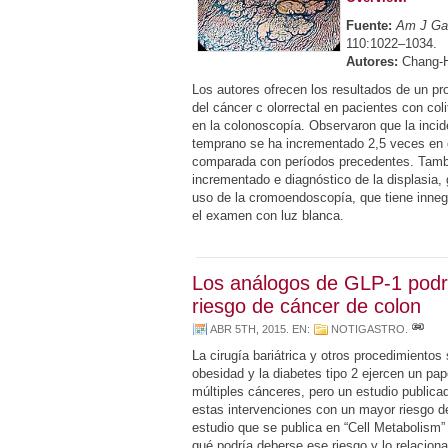
Fuente:
Am J Gas
110:1022–1034.
Autores:
Chang-H
Los autores ofrecen los resultados de un pr
del cáncer c olorrectal en pacientes con col
en la colonoscopía. Observaron que la incid
temprano se ha incrementado 2,5 veces en 
comparada con períodos precedentes. Tamb
incrementado e diagnóstico de la displasia, 
uso de la cromoendoscopía, que tiene inneg
el examen con luz blanca.
Los análogos de GLP-1 podrí
riesgo de cáncer de colon
ABR 5TH, 2015
. EN:
NOTIGASTRO
.
La cirugía bariátrica y otros procedimientos 
obesidad y la diabetes tipo 2 ejercen un pape
múltiples cánceres, pero un estudio publica
estas intervenciones con un mayor riesgo d
estudio que se publica en “Cell Metabolism”
qué podría deberse ese riesgo y lo relaciona