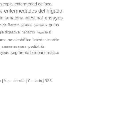
scopia
enfermedad celíaca
enfermedades del hígado
go
ensayos
nflamatoria intestinal
guías
o de Barrett
gastritis
giardiasis
ia digestiva
hepatitis
hepatitis B
aso no alcohólico
intestino irritable
pediatría
pancreatitis aguda
segmento biliopancreático
ngrado
n
|
Mapa del sitio
|
Contacto
|
RSS