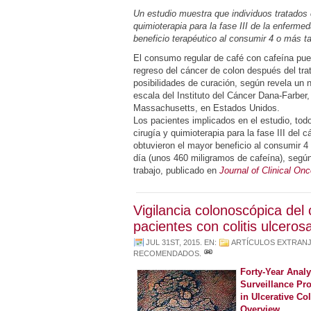
Un estudio muestra que individuos tratados 
quimioterapia para la fase III de la enferm
beneficio terapéutico al consumir 4 o más ta
El consumo regular de café con cafeína pue
regreso del cáncer de colon después del tra
posibilidades de curación, según revela un 
escala del Instituto del Cáncer Dana-Farber
Massachusetts, en Estados Unidos.
Los pacientes implicados en el estudio, todo
cirugía y quimioterapia para la fase III del 
obtuvieron el mayor beneficio al consumir 4
día (unos 460 miligramos de cafeína), según
trabajo, publicado en
Journal of Clinical On
Vigilancia colonoscópica del
pacientes con colitis ulceros
JUL 31ST, 2015
. EN:
ARTÍCULOS EXTRAN
RECOMENDADOS
.
Forty-Year Anal
Surveillance Pr
in Ulcerative Co
Overview.