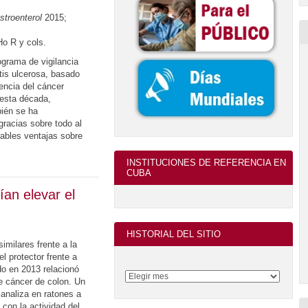
troenterol
2015;
o R y cols.
ograma de vigilancia
itis ulcerosa, basado
encia del cáncer
esta década,
ién se ha
gracias sobre todo al
ables ventajas sobre
INSTITUCIONES DE REFERENCIA EN
CUBA
an elevar el
HISTORIAL DEL SITIO
similares frente a la
l protector frente a
do en 2013 relacionó
e cáncer de colon. Un
 analiza en ratones a
 con la actividad del