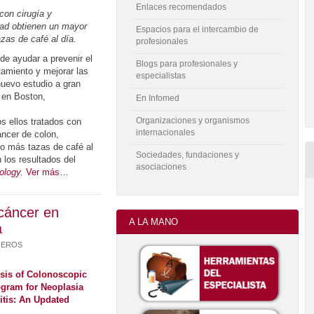
Enlaces recomendados
con cirugía y
edad obtienen un mayor
Espacios para el intercambio de
zas de café al día.
profesionales
de ayudar a prevenir el
Blogs para profesionales y
tamiento y mejorar las
especialistas
nuevo estudio a gran
, en Boston,
En Infomed
Organizaciones y organismos
s ellos tratados con
internacionales
cáncer de colon,
 o más tazas de café al
Sociedades, fundaciones y
 los resultados del
asociaciones
cology
.
Ver más…
 cáncer en
A LA MANO
a
JEROS
ysis of Colonoscopic
ogram for Neoplasia
litis: An Updated