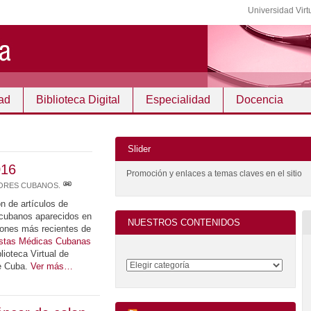
Universidad Virt
ad
Biblioteca Digital
Especialidad
Docencia
Slider
016
Promoción y enlaces a temas claves en el sitio
TORES CUBANOS
.
n de artículos de
 cubanos aparecidos en
NUESTROS CONTENIDOS
iones más recientes de
stas Médicas Cubanas
blioteca Virtual de
e Cuba.
Ver más…