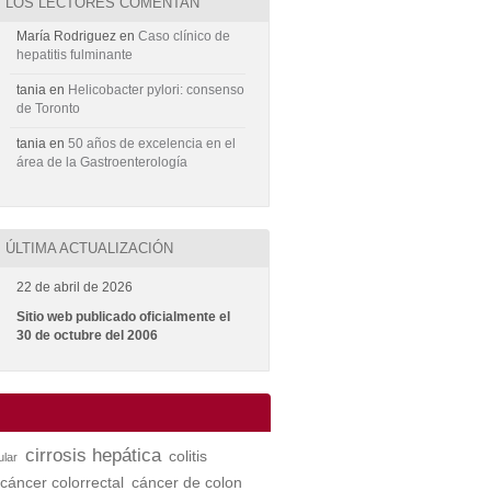
LOS LECTORES COMENTAN
María Rodriguez
en
Caso clínico de
hepatitis fulminante
tania
en
Helicobacter pylori: consenso
de Toronto
tania
en
50 años de excelencia en el
área de la Gastroenterología
ÚLTIMA ACTUALIZACIÓN
22 de abril de 2026
Sitio web publicado oficialmente el
30 de octubre del 2006
cirrosis hepática
colitis
ular
cáncer colorrectal
cáncer de colon