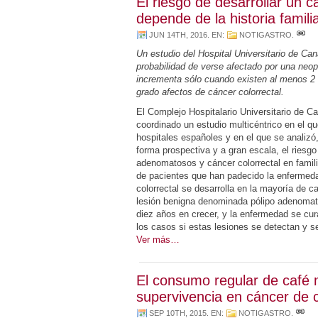
El riesgo de desarrollar un 
depende de la historia famili
JUN 14TH, 2016
. EN:
NOTIGASTRO
.
Un estudio del Hospital Universitario de Can
probabilidad de verse afectado por una neo
incrementa sólo cuando existen al menos 2 
grado afectos de cáncer colorrectal.
El Complejo Hospitalario Universitario de C
coordinado un estudio multicéntrico en el qu
hospitales españoles y en el que se analizó
forma prospectiva y a gran escala, el riesg
adenomatosos y cáncer colorrectal en famili
de pacientes que han padecido la enfermeda
colorrectal se desarrolla en la mayoría de c
lesión benigna denominada pólipo adenomat
diez años en crecer, y la enfermedad se cu
los casos si estas lesiones se detectan y s
Ver más…
El consumo regular de café 
supervivencia en cáncer de 
SEP 10TH, 2015
. EN:
NOTIGASTRO
.