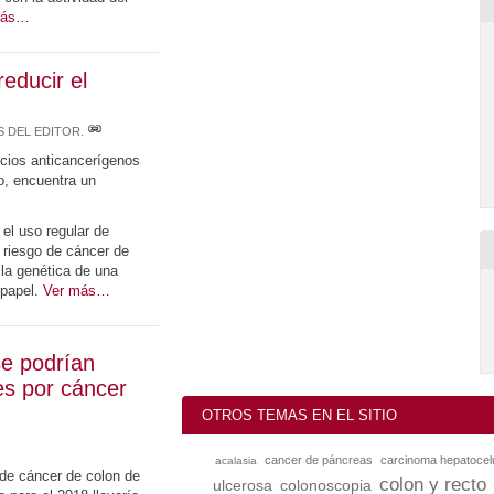
más…
educir el
 DEL EDITOR
.
icios anticancerígenos
o, encuentra un
 el uso regular de
l riesgo de cáncer de
la genética de una
 papel.
Ver más…
se podrían
es por cáncer
OTROS TEMAS EN EL SITIO
cancer de páncreas
carcinoma hepatocel
acalasia
 de cáncer de colon de
colon y recto
colonoscopia
ulcerosa