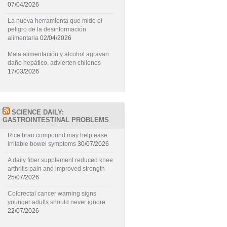
07/04/2026
La nueva herramienta que mide el
peligro de la desinformación
alimentaria
02/04/2026
Mala alimentación y alcohol agravan
daño hepático, advierten chilenos
17/03/2026
SCIENCE DAILY:
GASTROINTESTINAL PROBLEMS
Rice bran compound may help ease
irritable bowel symptoms
30/07/2026
A daily fiber supplement reduced knee
arthritis pain and improved strength
25/07/2026
Colorectal cancer warning signs
younger adults should never ignore
22/07/2026