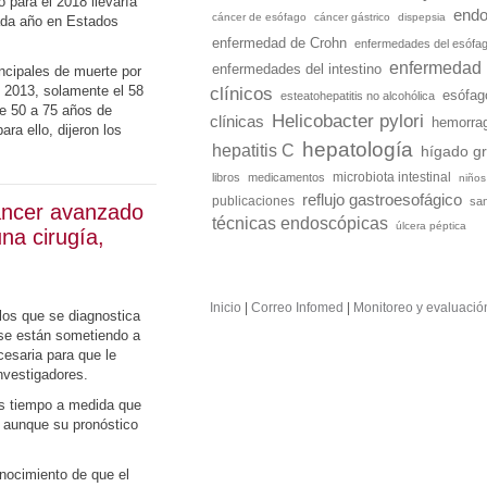
 para el 2018 llevaría
endo
cáncer de esófago
cáncer gástrico
dispepsia
ada año en Estados
enfermedad de Crohn
enfermedades del esófa
enfermedad i
enfermedades del intestino
ncipales de muerte por
 2013, solamente el 58
clínicos
esófag
esteatohepatitis no alcohólica
de 50 a 75 años de
Helicobacter pylori
clínicas
hemorrag
ra ello, dijeron los
hepatología
hepatitis C
hígado gr
microbiota intestinal
libros
medicamentos
niños
reflujo gastroesofágico
publicaciones
sa
áncer avanzado
técnicas endoscópicas
úlcera péptica
na cirugía,
Inicio
|
Correo Infomed
|
Monitoreo y evaluació
los que se diagnostica
 se están sometiendo a
esaria para que le
investigadores.
s tiempo a medida que
, aunque su pronóstico
nocimiento de que el