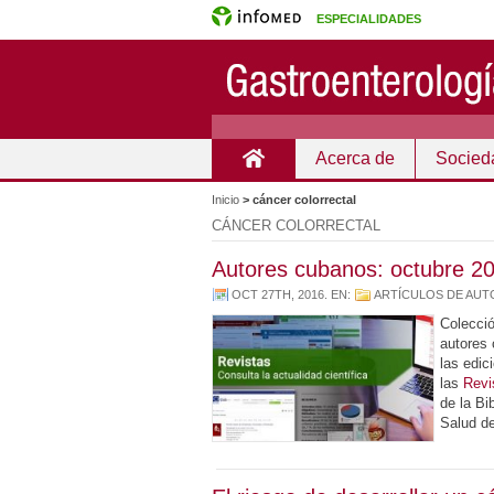
ESPECIALIDADES
Acerca de
Socied
Inicio
Inicio
>
cáncer colorrectal
CÁNCER COLORRECTAL
Autores cubanos: octubre 2
OCT 27TH, 2016
. EN:
ARTÍCULOS DE AU
Colecció
autores
las edic
las
Revi
de la Bi
Salud d