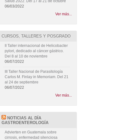
Salud 2022. Del 17 al 21 de octubre
06/03/2022
Ver más...
CURSOS, TALLERES Y POSGRADO
II Taller internacional de Helicobacter
pylori, dedicado al cáncer gástrico.
Del 8 al 10 de noviembre
06/07/2022
III Taller Nacional de Parasitología
Carlos M. Finlay in Memoriam. Del 21
al 24 de septiembre
06/07/2022
Ver más...
NOTICIAS AL DÍA
GASTROENTEROLOGÍA
Advierten en Guatemala sobre
cirrosis, enfermedad silenciosa