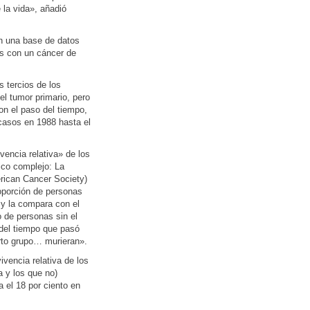
 la vida», añadió
on una base de datos
s con un cáncer de
 tercios de los
el tumor primario, pero
on el paso del tiempo,
 casos en 1988 hasta el
vencia relativa» de los
ico complejo: La
rican Cancer Society)
roporción de personas
 y la compara con el
 de personas sin el
 del tiempo que pasó
erto grupo… murieran».
ivencia relativa de los
a y los que no)
 el 18 por ciento en