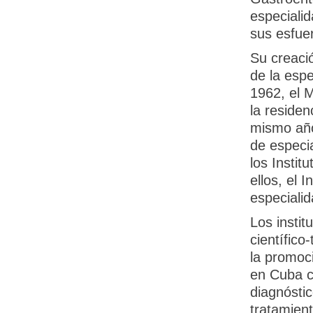
especialid
sus esfuer
Su creació
de la espe
1962, el 
la residen
mismo año
de especia
los Instit
ellos, el 
especialid
Los instit
científico
la promoc
en Cuba c
diagnósti
tratamient