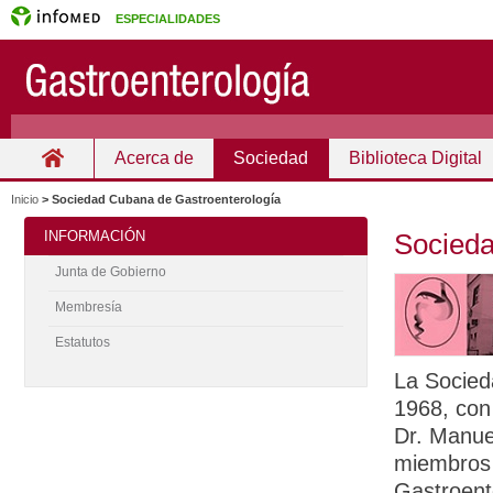
ESPECIALIDADES
Acerca de
Sociedad
Biblioteca Digital
Inicio
Inicio
>
Sociedad Cubana de Gastroenterología
INFORMACIÓN
Socieda
Junta de Gobierno
Membresía
Estatutos
La Socied
1968, con
Dr. Manue
miembros 
Gastroente