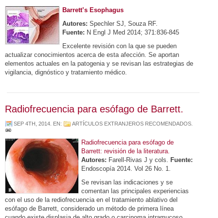
Barrett’s Esophagus
Autores:
Spechler SJ, Souza RF.
Fuente:
N Engl J Med 2014; 371:836-845
Excelente revisión con la que se pueden
actualizar conocimientos acerca de esta afección. Se aportan
elementos actuales en la patogenia y se revisan las estrategias de
vigilancia, dignóstico y tratamiento médico.
Radiofrecuencia para esófago de Barrett.
SEP 4TH, 2014
. EN:
ARTÍCULOS EXTRANJEROS RECOMENDADOS
.
Radiofrecuencia para esófago de
Barrett: revisión de la literatura.
Autores:
Farell-Rivas J y cols.
Fuente:
Endoscopía 2014. Vol 26 No. 1.
Se revisan las indicaciones y se
comentan las principales experiencias
con el uso de la rediofrecuencia en el tratamiento ablativo del
esófago de Barrett, considerado un método de
primera línea
cuando existe
displasia de alto grado o carcinoma intramucoso,