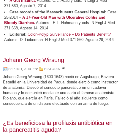
A Gut Instinct.
Autores: C.L. Abad y cols. N Engl J Med
371:560, Agosto 7, 2014.
Case records of the Massachusetts General Hospital:
Case
25-2014 –
A 37-Year-Old Man with Ulcerative Colitis and
Bloody Diarrhea.
Autores: E.L. Hohmann y cols. N Engl J Med
371:668, Agosto 14, 2014
Editorial:
Colon-Polyp Surveillance – Do Patients Benefit?
Autores: D. Lieberman. N Engl J Med 371:860, Agosto 28, 2014.
Johann Georg Wirsung
SEP 2ND, 2014
. EN:
HISTORIA
.
Johann Georg Wirsung (1600-1643) nació en Augsburgo, Baviera.
Estudió en la Universidad de Padua, donde ejerció como instructor
de anatomía. Disecó el conducto pancreático en un cadáver
humano y lo comunicó mediante una carta al famoso anatomista
Riolano, que ejercía en París. Falleció al año siguiente como
consecuencia de un disparo efectuado con un arma de fuego.
¿Es beneficiosa la profilaxis antibiótica en
la pancreatitis aguda?