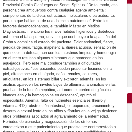
Provincial Camilo Cienfuegos de Sancti Spíritus. “De tal modo, esa
persona crea anticuerpos contra cualquier agente ambiental:
componentes de la dieta, estructuras moleculares o parásitos. Es
por eso que hablamos de una dolencia autoinmune”. Entre los
factores desencadenantes, el también Máster en Medios
Diagnósticos, mencionó los malos hábitos higiénicos y dietéticos,
así como el tabaquismo, un vicio que contribuye a la aparición del
Crohn y complica el estado del paciente. Dolor abdominal, fiebre,
pérdida de peso, fatiga, inapetencia, diarrea acuosa, sensación de
que necesita defecar, aun con los intestinos limpios, y hemorragia
en el recto resultan algunos síntomas que aparecen en los
aquejados. Pero este mal conduce también a dificultades
extradigestivas. “Los pacientes pueden presentar lesiones en la
piel, alteraciones en el hígado, daños renales, oculares,
articulares, en los sistemas biliar y excretor; además, en los
análisis aparecen los niveles bajos de albúmina, anomalías en las
pruebas de la función hepática, así como el conteo de glóbulos
blancos alto y la hemoglobina en descenso”, apuntó el
especialista. Anemia, falta de nutrientes esenciales (hierro y
vitamina B12), obstrucción intestinal, osteoporosis, crecimiento y
desarrollo sexual lento en los niños y fístulas en la vejiga devienen
otros problemas asociados al agravamiento de la enfermedad.
Períodos de bienestar y reagudización de los síntomas
caracterizan a este padecimiento que precisa ser contrarrestado a