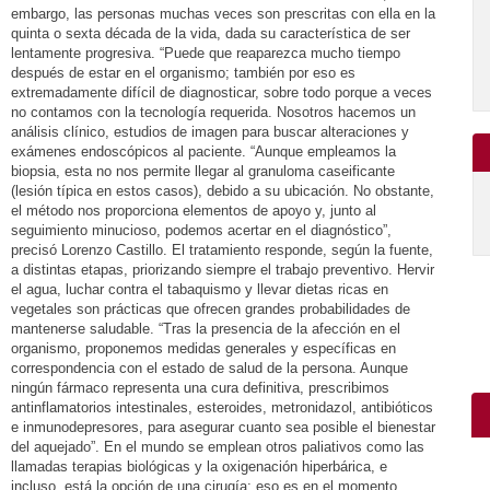
embargo, las personas muchas veces son prescritas con ella en la
quinta o sexta década de la vida, dada su característica de ser
lentamente progresiva. “Puede que reaparezca mucho tiempo
después de estar en el organismo; también por eso es
extremadamente difícil de diagnosticar, sobre todo porque a veces
no contamos con la tecnología requerida. Nosotros hacemos un
análisis clínico, estudios de imagen para buscar alteraciones y
exámenes endoscópicos al paciente. “Aunque empleamos la
biopsia, esta no nos permite llegar al granuloma caseificante
(lesión típica en estos casos), debido a su ubicación. No obstante,
el método nos proporciona elementos de apoyo y, junto al
seguimiento minucioso, podemos acertar en el diagnóstico”,
precisó Lorenzo Castillo. El tratamiento responde, según la fuente,
a distintas etapas, priorizando siempre el trabajo preventivo. Hervir
el agua, luchar contra el tabaquismo y llevar dietas ricas en
vegetales son prácticas que ofrecen grandes probabilidades de
mantenerse saludable. “Tras la presencia de la afección en el
organismo, proponemos medidas generales y específicas en
correspondencia con el estado de salud de la persona. Aunque
ningún fármaco representa una cura definitiva, prescribimos
antinflamatorios intestinales, esteroides, metronidazol, antibióticos
e inmunodepresores, para asegurar cuanto sea posible el bienestar
del aquejado”. En el mundo se emplean otros paliativos como las
llamadas terapias biológicas y la oxigenación hiperbárica, e
incluso, está la opción de una cirugía; eso es en el momento