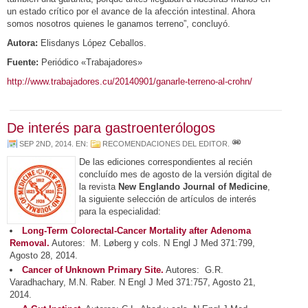
un estado crítico por el avance de la afección intestinal. Ahora
somos nosotros quienes le ganamos terreno”, concluyó.
Autora:
Elisdanys López Ceballos.
Fuente:
Periódico «Trabajadores»
http://www.trabajadores.cu/20140901/ganarle-terreno-al-crohn/
De interés para gastroenterólogos
SEP 2ND, 2014
. EN:
RECOMENDACIONES DEL EDITOR
.
De las ediciones correspondientes al recién
concluído mes de agosto de la versión digital de
la revista
New Englando Journal of Medicine
,
la siguiente selección de artículos de interés
para la especialidad:
Long-Term Colorectal-Cancer Mortality after Adenoma
Removal.
Autores: M. Løberg y cols. N Engl J Med 371:799,
Agosto 28, 2014.
Cancer of Unknown Primary Site.
Autores: G.R.
Varadhachary, M.N. Raber. N Engl J Med 371:757, Agosto 21,
2014.