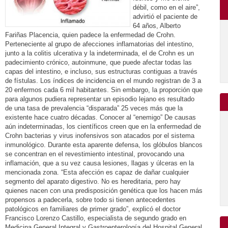
débil, como en el aire”,
advirtió el paciente de
64 años, Alberto
Fariñas Placencia, quien padece la enfermedad de Crohn.
Perteneciente al grupo de afecciones inflamatorias del intestino,
junto a la colitis ulcerativa y la indeterminada, el de Crohn es un
padecimiento crónico, autoinmune, que puede afectar todas las
capas del intestino, e incluso, sus estructuras contiguas a través
de fístulas. Los índices de incidencia en el mundo registran de 3 a
20 enfermos cada 6 mil habitantes. Sin embargo, la proporción que
para algunos pudiera representar un episodio lejano es resultado
de una tasa de prevalencia “disparada” 25 veces más que la
existente hace cuatro décadas. Conocer al “enemigo” De causas
aún indeterminadas, los científicos creen que en la enfermedad de
Crohn bacterias y virus inofensivos son atacados por el sistema
inmunológico. Durante esta aparente defensa, los glóbulos blancos
se concentran en el revestimiento intestinal, provocando una
inflamación, que a su vez causa lesiones, llagas y úlceras en la
mencionada zona. “Esta afección es capaz de dañar cualquier
segmento del aparato digestivo. No es hereditaria, pero hay
quienes nacen con una predisposición genética que los hacen más
propensos a padecerla, sobre todo si tienen antecedentes
patológicos en familiares de primer grado”, explicó el doctor
Francisco Lorenzo Castillo, especialista de segundo grado en
Medicina General Integral y Gastroenterología del Hospital General