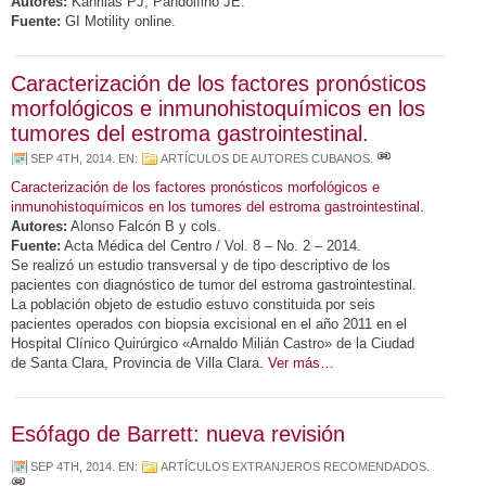
Autores:
Kahrilas PJ, Pandolfino JE.
Fuente:
GI Motility online.
Caracterización de los factores pronósticos
morfológicos e inmunohistoquímicos en los
tumores del estroma gastrointestinal.
SEP 4TH, 2014
. EN:
ARTÍCULOS DE AUTORES CUBANOS
.
Caracterización de los factores pronósticos morfológicos e
inmunohistoquímicos en los tumores del estroma gastrointestinal.
Autores:
Alonso Falcón B y cols.
Fuente:
Acta Médica del Centro / Vol. 8 – No. 2 – 2014.
Se realizó un estudio transversal y de tipo descriptivo de los
pacientes con diagnóstico de tumor del estroma gastrointestinal.
La población objeto de estudio estuvo constituida por seis
pacientes operados con biopsia excisional en el año 2011 en el
Hospital Clínico Quirúrgico «Arnaldo Milián Castro» de la Ciudad
de Santa Clara, Provincia de Villa Clara.
Ver más…
Esófago de Barrett: nueva revisión
SEP 4TH, 2014
. EN:
ARTÍCULOS EXTRANJEROS RECOMENDADOS
.