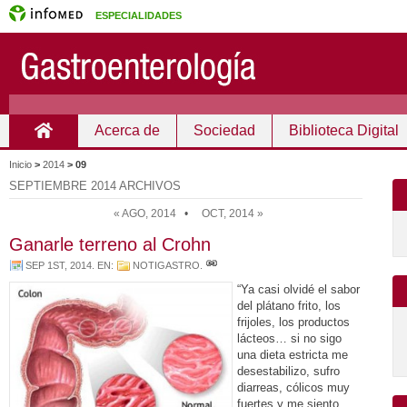
ESPECIALIDADES
Acerca de
Sociedad
Biblioteca Digital
Inicio
Inicio
>
2014
>
09
SEPTIEMBRE 2014 ARCHIVOS
« AGO, 2014
•
OCT, 2014 »
Ganarle terreno al Crohn
SEP 1ST, 2014
. EN:
NOTIGASTRO
.
“Ya casi olvidé el sabor
del plátano frito, los
frijoles, los productos
lácteos… si no sigo
una dieta estricta me
desestabilizo, sufro
diarreas, cólicos muy
fuertes y me siento