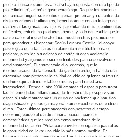
preciso, nunca recurrimos a ella si hay respuesta con otro tipo de
procedimiento”, aclaró el gastroenterólogo. Regular las porciones
de comidas, ingerir suficientes calorías, proteínas y nutrientes de
distintos grupos de alimentos, beber bastante agua a lo largo del
día, evitar las grasas, los frijoles, palomitas de maíz, condimentos
artificiales, reducir los productos lácteos y todo comestible que le
cause daños al individuo afectado, resultan otras precauciones
para garantizar su bienestar. Según Lorenzo Castillo, “el apoyo
psicológico de la familia es un elemento insustituible para el
paciente, pues las situaciones de estrés pueden acelerar la
enfermedad y algunos se sienten limitados para desenvolverse
cotidianamente”. El entrevistado dijo, además, que la
reestructuración de la consulta de gastroenterología ha sido una
alternativa para preservar la calidad de vida de quienes sufren un
síndrome que a diario establece metas para la medicina
internacional. “Desde el año 2000 creamos el espacio para tratar
las Enfermedades Inflamatorias del Intestino. Bajo supervisión
especializada mantenemos un grupo de pacientes que han sido
diagnosticados y otros (la mayoría) son sospechosos de padecer
el mal. Estos últimos permanecerán con nosotros el tiempo
necesario, porque el día de mañana pueden aparecer
características que los precisen como portadores de la
enfermedad de Crohn. “Velar por su evolución significa para ellos
la oportunidad de llevar una vida lo más normal posible. Es
también una garantía, porque antes llegaban a nuestras manos en