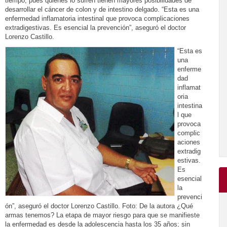
tiempo, pues quienes lo sufren tienen mayores posibilidades de
desarrollar el cáncer de colon y de intestino delgado. “Esta es una
enfermedad inflamatoria intestinal que provoca complicaciones
extradigestivas. Es esencial la prevención”, aseguró el doctor
Lorenzo Castillo.
“Esta es
una
enferme
dad
inflamat
oria
intestina
l que
provoca
complic
aciones
extradig
estivas.
Es
esencial
la
prevenci
ón”, aseguró el doctor Lorenzo Castillo. Foto: De la autora ¿Qué
armas tenemos? La etapa de mayor riesgo para que se manifieste
la enfermedad es desde la adolescencia hasta los 35 años; sin