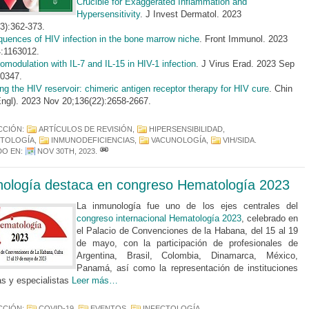
Crucible for Exaggerated Inflammation and
Hypersensitivity
. J Invest Dermatol. 2023
3):362-373.
uences of HIV infection in the bone marrow niche
. Front Immunol. 2023
4:1163012.
modulation with IL-7 and IL-15 in HIV-1 infection
. J Virus Erad. 2023 Sep
00347.
ng the HIV reservoir: chimeric antigen receptor therapy for HIV cure
. Chin
ngl). 2023 Nov 20;136(22):2658-2667.
CCIÓN:
ARTÍCULOS DE REVISIÓN
,
HIPERSENSIBILIDAD
,
CTOLOGÍA
,
INMUNODEFICIENCIAS
,
VACUNOLOGÍA
,
VIH/SIDA
.
DO EN:
NOV 30TH, 2023
.
ología destaca en congreso Hematología 2023
La inmunología fue uno de los ejes centrales del
congreso internacional Hematología 2023
, celebrado en
el Palacio de Convenciones de la Habana, del 15 al 19
de mayo, con la participación de profesionales de
Argentina, Brasil, Colombia, Dinamarca, México,
Panamá, así como la representación de instituciones
cas y especialistas
Leer más…
CCIÓN:
COVID-19
,
EVENTOS
,
INFECTOLOGÍA
,