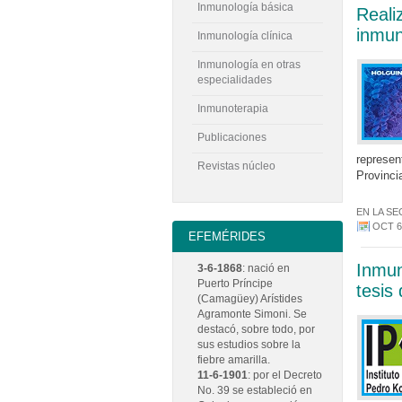
Inmunología básica
Reali
inmun
Inmunología clínica
Inmunología en otras
especialidades
Inmunoterapia
Publicaciones
represen
Revistas núcleo
Provinci
EN LA SE
OCT 6
EFEMÉRIDES
Inmun
3-6-1868
: nació en
Puerto Príncipe
tesis 
(Camagüey) Arístides
Agramonte Simoni. Se
destacó, sobre todo, por
sus estudios sobre la
fiebre amarilla.
11-6-1901
: por el Decreto
No. 39 se estableció en