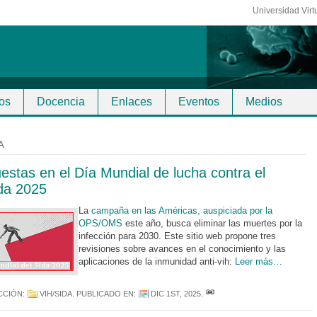
Universidad Virt
os
Docencia
Enlaces
Eventos
Medios
A
estas en el Día Mundial de lucha contra el
ida 2025
La
campaña en las Américas, auspiciada por la
OPS/OMS
este año, busca eliminar las muertes por la
infección para 2030. Este sitio web propone tres
revisiones sobre avances en el conocimiento y las
aplicaciones de la inmunidad anti-vih:
Leer más…
CCIÓN:
VIH/SIDA
. PUBLICADO EN:
DIC 1ST, 2025
.