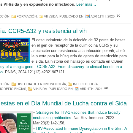
s VIH/sida y en expuestos no infectados
.
Leer más…
CCIÓN:
FORMACIÓN
,
VIH/SIDA
. PUBLICADO EN:
ABR 11TH, 2025
.
ria: CCR5-Δ32 y resistencia al vih
El descubrimiento de la deleción de 32 pares de bases
en el gen del receptor de la quimiocina CCR5 y su
asociación con resistencia a la infección por vih, abrió
la puerta para la búsqueda de genes de restricción para
el sida. La historia del hallazgo es contada en OBrien
cy of a magic gene—CCR5-Δ32: From discovery to clinical benefit in a
on
. PNAS, 2024;121(12):e2321907121.
CCIÓN:
HISTORIA DE LA INMUNOLOGÍA
,
INFECTOLOGÍA
,
NODEFICIENCIAS
,
VIH/SIDA
. PUBLICADO EN:
ABR 4TH, 2024
.
estas en el Día Mundial de Lucha contra el Sida
–
Strategies for HIV-1 vaccines that induce broadly
neutralizing antibodies
. Nat Rev Immunol. 2023
Mar;23(3):142-158.
–
HIV-Associated Immune Dysregulation in the Skin: A