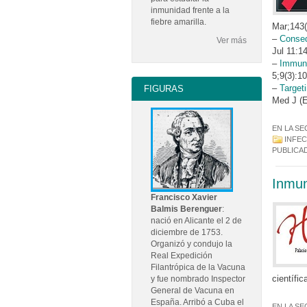
inmunidad frente a la
fiebre amarilla.
Mar;143(
–
Conseq
Ver más
Jul 11:1
–
Immuno
5;9(3):1
–
Targeti
FIGURAS
Med J (E
EN LA SE
INFE
PUBLICA
Inmun
Francisco Xavier
Balmis Berenguer
:
nació en Alicante el 2 de
diciembre de 1753.
Organizó y condujo la
Real Expedición
Filantrópica de la Vacuna
científi
y fue nombrado Inspector
General de Vacuna en
España. Arribó a Cuba el
EN LA SE