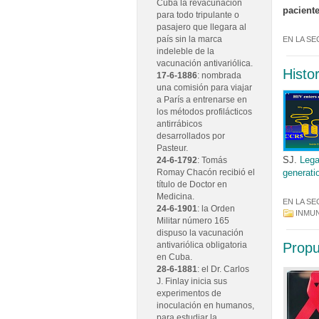
Cuba la revacunación
paciente
para todo tripulante o
pasajero que llegara al
país sin la marca
EN LA SE
indeleble de la
vacunación antivariólica.
Histo
17-6-1886
: nombrada
una comisión para viajar
a París a entrenarse en
los métodos profilácticos
antirrábicos
desarrollados por
Pasteur.
SJ.
Lega
24-6-1792
: Tomás
generati
Romay Chacón recibió el
título de Doctor en
Medicina.
EN LA SE
24-6-1901
: la Orden
INMU
Militar número 165
dispuso la vacunación
Propu
antivariólica obligatoria
en Cuba.
28-6-1881
: el Dr. Carlos
J. Finlay inicia sus
experimentos de
inoculación en humanos,
para estudiar la