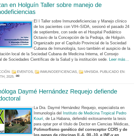
zan en Holguín Taller sobre manejo de
odeficiencias
El I Taller sobre Inmunodeficiencias y Manejo clínico
de los pacientes con VIH–SIDA, sesionó el pasado 24
de septiembre, con sede en el Hospital Pediátrico
Octavio de la Concepción de la Pedraja, de Holguín.
Organizado por el Capítulo Provincial de la Sociedad
Cubana de Inmunología, tuvo también el auspicio de la
tación local de la Sociedad Cubana de Medicina Interna, el Consejo
al de Sociedades Científicas de la Salud y la institución sede.
Leer más…
CCIÓN:
EVENTOS
,
INMUNODEFICIENCIAS
,
VIH/SIDA
. PUBLICADO EN:
TH, 2025
.
óloga Daymé Hernández Requejo defiende
doctoral
La Dra. Daymé Hernández Requejo, especialista en
Inmunología del
Instituto de Medicina Tropical Pedro
Kourí
, de La Habana, defendió exitosamente la tesis
para optar por el título de Doctor en Ciencias Médicas,
Polimorfismo genético del correceptor CCR5 y de
los genes de citocinas IL-6, 0IL-10, e INF-y en