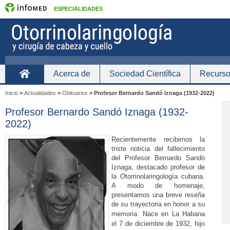
ESPECIALIDADES
Acerca de
Sociedad Científica
Recurso
Inicio
Inicio
>
Actualidades
>
Obituarios
>
Profesor Bernardo Sandó Iznaga (1932-2022)
Profesor Bernardo Sandó Iznaga (1932-
2022)
Recientemente recibimos la
triste noticia del fallecimiento
del Profesor Bernardo Sandó
Iznaga, destacado profesor de
la Otorrinolaringología cubana.
A modo de homenaje,
presentamos una breve reseña
de su trayectoria en honor a su
memoria.
Nace en La Habana
el 7 de diciembre de 1932, hijo