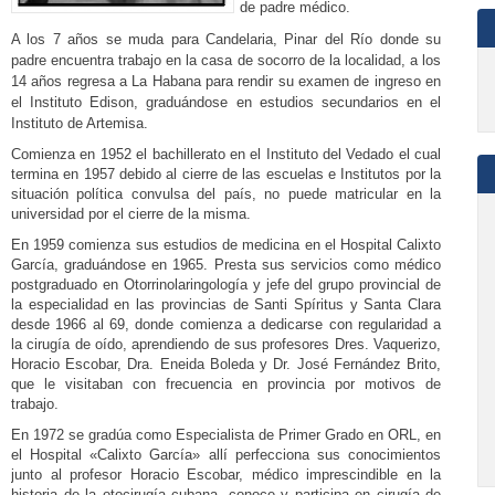
de padre médico.
A los 7 años se muda para Candelaria, Pinar del Río donde su
padre encuentra trabajo en la casa de socorro de la localidad, a los
14 años regresa a La Habana para rendir su examen de ingreso en
el Instituto Edison, graduándose en estudios secundarios en el
Instituto de Artemisa.
Comienza en 1952 el bachillerato en el Instituto del Vedado el cual
termina en 1957 debido al cierre de las escuelas e Institutos por la
situación política convulsa del país, no puede matricular en la
universidad por el cierre de la misma.
En 1959 comienza sus estudios de medicina en el Hospital Calixto
García, graduándose en 1965. Presta sus servicios como médico
postgraduado en Otorrinolaringología y jefe del grupo provincial de
la especialidad en las provincias de Santi Spíritus y Santa Clara
desde 1966 al 69, donde comienza a dedicarse con regularidad a
la cirugía de oído, aprendiendo de sus profesores Dres. Vaquerizo,
Horacio Escobar, Dra. Eneida Boleda y Dr. José Fernández Brito,
que le visitaban con frecuencia en provincia por motivos de
trabajo.
En 1972 se gradúa como Especialista de Primer Grado en ORL, en
el Hospital «Calixto García» allí perfecciona sus conocimientos
junto al profesor Horacio Escobar, médico imprescindible en la
historia de la otocirugía cubana, conoce y participa en cirugía de