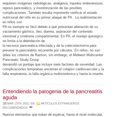
requieren imágenes radiológicas, analgesia, líquidos endovenosos,
reposo pancreático, y monitorización de las posibles
complicaciones. También resulta importante verificar el estado
nutricional del niño en su primer ataque de PA. La realimentación
en niños con
PA no siempre es fácil debido a que presentan alteración de su
vaciamiento gástrico, íleo, diarrea, aspiración del contenido
intestinal y síndrome compartimental. En PA, el manejo quirúrgico
se limita a la debridación de
la necrosis pancreática infectada y de la colecistectomía para
prevenir la pancreatitis recurrente por cálculos. En niños, no son
útiles los criterios de Ranson, sin embargo, el Midwest Multicenter
Pancreatic Study Group
desarrolló un puntaje que incluye siete factores de severidad. Las
complicaciones tempranas encierran el colapso cardiovascular y la
falla respiratoria, la falla orgánica multisistémica y hasta la muerte.
Entendiendo la patogenia de la pancreatitis
aguda
MAR 13TH, 2011
. EN:
ARTÍCULOS EXTRANJEROS
RECOMENDADOS
.
Nuevos elementos que tratan de explicar, hasta el nivel molecular,