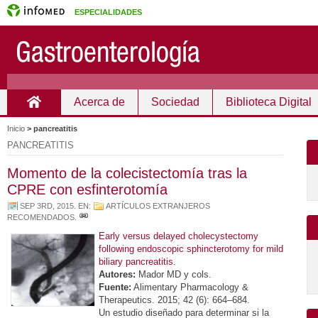
ESPECIALIDADES
Acerca de
Sociedad
Biblioteca Digital
Inicio
Inicio
>
pancreatitis
PANCREATITIS
Momento de la colecistectomía tras la
CPRE con esfinterotomía
SEP 3RD, 2015
. EN:
ARTÍCULOS EXTRANJEROS
RECOMENDADOS
.
Early versus delayed cholecystectomy
following endoscopic sphincterotomy for mild
biliary pancreatitis.
Autores:
Mador MD y cols.
Fuente:
Alimentary Pharmacology &
Therapeutics. 2015; 42 (6): 664–684.
Un estudio diseñado para determinar si la