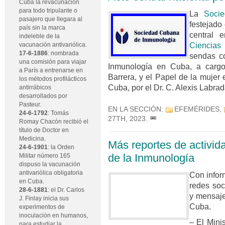
Cuba la revacunación
para todo tripulante o
La
Soci
pasajero que llegara al
festejado
país sin la marca
central
indeleble de la
Ciencia
vacunación antivariólica.
17-6-1886
: nombrada
sendas co
una comisión para viajar
Inmunología en Cuba, a cargo
a París a entrenarse en
Barrera, y el Papel de la mujer
los métodos profilácticos
Cuba, por el Dr. C. Alexis Labra
antirrábicos
desarrollados por
Pasteur.
EN LA SECCIÓN:
EFEMÉRIDES
,
24-6-1792
: Tomás
27TH, 2023
.
Romay Chacón recibió el
título de Doctor en
Medicina.
Más reportes de activid
24-6-1901
: la Orden
de la Inmunología
Militar número 165
dispuso la vacunación
antivariólica obligatoria
Con infor
en Cuba.
redes soc
28-6-1881
: el Dr. Carlos
y mensaje
J. Finlay inicia sus
Cuba.
experimentos de
inoculación en humanos,
– El Mini
para estudiar la