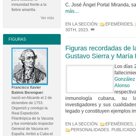
C. José Ángel Portal Miranda, sa
inmunidad frente a la
fiebre amarilla.
más…
Ver más
EN LA SECCIÓN:
EFEMÉRIDES
,
30TH, 2023
.
FIGURAS
Figuras recordadas de l
Gustavo Sierra y María
Los días 
fallecimi
González
Alons
Francisco Xavier
respect
Balmis Berenguer
:
inmunología cubana, su l
nació en Alicante el 2 de
diciembre de 1753.
investigadores y sus cualidade
Organizó y condujo la
legado y constituyen ejemplos i
Real Expedición
Filantrópica de la Vacuna
y fue nombrado Inspector
EN LA SECCIÓN:
EFEMÉRIDES
,
General de Vacuna en
PERSONALIDADES
. PUBLICADO
España. Arribó a Cuba el