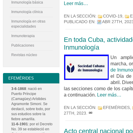
Inmunología básica
Leer más…
Inmunología clínica
EN LA SECCIÓN:
COVID-19
,
E
Inmunología en otras
PUBLICADO EN:
ABR 27TH, 202
especialidades
Inmunoterapia
En toda Cuba, actividade
Publicaciones
Inmunología
Revistas núcleo
Un ampli
marcha, o
de Inmuno
el Día de
EFEMÉRIDES
abril. Div
las secciones como de los capít
3-6-1868
: nació en
Puerto Príncipe
a continuación.
Leer más…
(Camagüey) Arístides
Agramonte Simoni. Se
EN LA SECCIÓN:
EFEMÉRIDES
,
destacó, sobre todo, por
27TH, 2023
.
sus estudios sobre la
fiebre amarilla.
11-6-1901
: por el Decreto
No. 39 se estableció en
Acto central nacional po