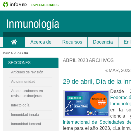
ESPECIALIDADES
Acerca de
Recursos
Docencia
Enl
Inicio
Contacto
Inicio
>
2023
>
04
ABRIL 2023 ARCHIVOS
SECCIONES
« MAR, 2023
Artículos de revisión
29 de abril, Día de la I
Autoinmunidad
Desde 2
Autores cubanos en
revistas extranjeras
Federac
Inmunolo
Infectología
en la so
Inmunidad innata
ciencia
Internacional de Sociedades d
Inmunidad tumoral
lema para el año 2023, «La Inmu