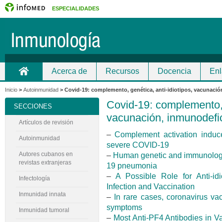
ESPECIALIDADES
Acerca de
Recursos
Docencia
Enl
Inicio
Contacto
Inicio
>
Autoinmunidad
>
Covid-19: complemento, genética, anti-idiotipos, vacunació
Covid-19: complemento, g
SECCIONES
vacunación, inmunodefi
Artículos de revisión
–
Complement activation induce
Autoinmunidad
severe COVID-19
–
Human genetic and immunologic
Autores cubanos en
revistas extranjeras
19 pneumonia
–
A Possible Role for Anti-i
Infectología
Infection and Vaccination
Inmunidad innata
–
In rare cases, coronavirus v
symptoms
Inmunidad tumoral
–
Most Anti-PF4 Antibodies in 