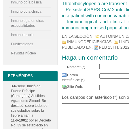
Inmunología básica
Thrombocytopenia are transient
–
Persistent SARS-CoV-2 infectio
Inmunología clínica
in a patient with common variab
Inmunología en otras
–
Immunological and clinical 
especialidades
immunocompromised populations:
Inmunoterapia
EN LA SECCIÓN:
AUTOINMUNID
INMUNODEFICIENCIAS
,
LINF
Publicaciones
PUBLICADO EN:
FEB 13TH, 202
Revistas núcleo
Haga un comentario
Nombre: (*)
Correo
EFEMÉRIDES
electrónico: (*)
3-6-1868
: nació en
Sitio Web:
Puerto Príncipe
(Camagüey) Arístides
Los campos con asterisco (*) son ob
Agramonte Simoni. Se
destacó, sobre todo, por
sus estudios sobre la
fiebre amarilla.
11-6-1901
: por el Decreto
No. 39 se estableció en