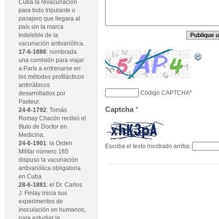
Cuba la revacunación
para todo tripulante o
pasajero que llegara al
país sin la marca
indeleble de la
vacunación antivariólica.
17-6-1886
: nombrada
una comisión para viajar
a París a entrenarse en
los métodos profilácticos
antirrábicos
Código CAPTCHA
*
desarrollados por
Pasteur.
Captcha
*
24-6-1792
: Tomás
Romay Chacón recibió el
título de Doctor en
Medicina.
24-6-1901
: la Orden
Escriba el texto mostrado arriba:
Militar número 165
dispuso la vacunación
antivariólica obligatoria
en Cuba.
28-6-1881
: el Dr. Carlos
J. Finlay inicia sus
experimentos de
inoculación en humanos,
para estudiar la