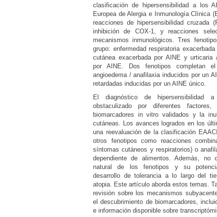
clasificación de hipersensibilidad a los
Europea de Alergia e Inmunología Clínica (
reacciones de hipersensibilidad cruzada 
inhibición de COX-1, y reacciones sele
mecanismos inmunológicos. Tres fenotipo
grupo: enfermedad respiratoria exacerbad
cutánea exacerbada por AINE y urticaria 
por AINE. Dos fenotipos completan el 
angioedema / anafilaxia inducidos por un A
retardadas inducidas por un AINE único.
El diagnóstico de hipersensibilida
obstaculizado por diferentes factores,
biomarcadores in vitro validados y la inu
cutáneas. Los avances logrados en los úl
una reevaluación de la clasificación EAAC
otros fenotipos como reacciones combin
síntomas cutáneos y respiratorios) o anafi
dependiente de alimentos. Además, no c
natural de los fenotipos y su potencia
desarrollo de tolerancia a lo largo del t
atopia. Este artículo aborda estos temas. 
revisión sobre los mecanismos subyacente
el descubrimiento de biomarcadores, inclui
e información disponible sobre transcriptóm