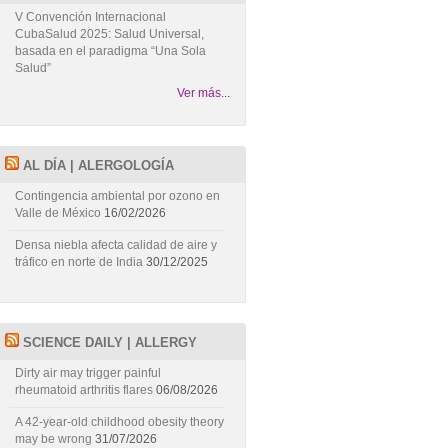
V Convención Internacional
CubaSalud 2025: Salud Universal,
basada en el paradigma “Una Sola
Salud”
Ver más...
AL DÍA | ALERGOLOGÍA
Contingencia ambiental por ozono en
Valle de México
16/02/2026
Densa niebla afecta calidad de aire y
tráfico en norte de India
30/12/2025
SCIENCE DAILY | ALLERGY
Dirty air may trigger painful
rheumatoid arthritis flares
06/08/2026
A 42-year-old childhood obesity theory
may be wrong
31/07/2026