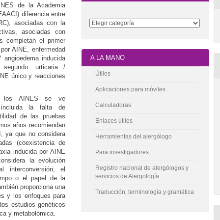
 AINES de la Academia
EAACI) diferencia entre
(RC), asociadas con la
ctivas, asociadas con
s completan el primer
a por AINE, enfermedad
A LA MANO
/ angioedema inducida
segundo: urticaria /
Útiles
INE único y reacciones
Aplicaciones para móviles
d a los AINES se ve
Calculadoras
 incluida la falta de
tilidad de las pruebas
Enlaces útiles
timos años recomiendan
I, ya que no considera
Herramientas del alergólogo
adas (coexistencia de
laxia inducida por AINE
Para investigadores
onsidera la evolución
Registro nacional de alergólogos y
l interconversión, el
servicios de Alergología
iempo o el papel de la
También proporciona una
Traducción, terminología y gramática
s y los enfoques para
dos estudios genéticos
ica y metabolómica.