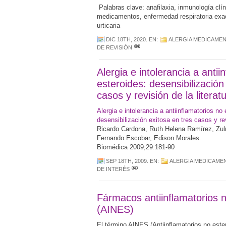
Palabras clave: anafilaxia, inmunología clín
medicamentos, enfermedad respiratoria ex
urticaria
DIC 18TH, 2020
. EN:
ALERGIA MEDICAME
DE REVISIÓN
Alergia e intolerancia a antii
esteroides: desensibilización
casos y revisión de la literat
Alergia e intolerancia a antiinflamatorios no 
desensibilización exitosa en tres casos y revi
Ricardo Cardona, Ruth Helena Ramírez, Zul
Fernando Escobar, Edison Morales.
Biomédica 2009;29:181-90
SEP 18TH, 2009
. EN:
ALERGIA MEDICAME
DE INTERÉS
Fármacos antiinflamatorios 
(AINES)
El término AINES (Antiinflamatorios no este