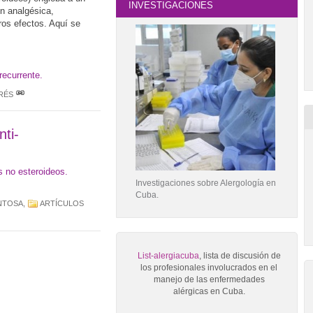
INVESTIGACIONES
n analgésica,
ros efectos. Aquí se
recurrente.
RÉS
ti-
s no esteroideos.
Investigaciones sobre Alergología en
Cuba.
NTOSA
,
ARTÍCULOS
List-alergiacuba
, lista de discusión de
los profesionales involucrados en el
manejo de las enfermedades
alérgicas en Cuba.