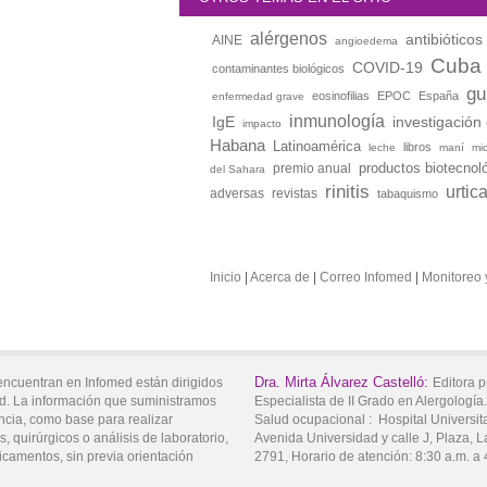
alérgenos
antibióticos
AINE
angioedema
Cuba
COVID-19
contaminantes biológicos
gu
eosinofilias
EPOC
España
enfermedad grave
inmunología
IgE
investigación 
impacto
Habana
Latinoamérica
libros
leche
maní
mi
productos biotecnol
premio anual
del Sahara
rinitis
urtic
adversas
revistas
tabaquismo
Inicio
|
Acerca de
|
Correo Infomed
|
Monitoreo 
Dra.
Mirta
Álvarez Castelló:
encuentran en Infomed están dirigidos
Editora p
d. La información que suministramos
Especialista de II Grado en Alergologí
ncia, como base para realizar
Salud ocupacional :
Hospital Universit
, quirúrgicos o análisis de laboratorio,
Avenida Universidad y calle J,
Plaza,
L
icamentos, sin previa orientación
2791
, Horario de atención:
8:30 a.m. a 