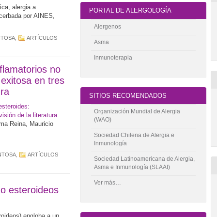
ica, alergia a
PORTAL DE ALERGOLOGÍA
acerbada por AINES,
Alergenos
NTOSA
,
ARTÍCULOS
Asma
Inmunoterapia
nflamatorios no
 exitosa en tres
ura
SITIOS RECOMENDADOS
esteroides:
Organización Mundial de Alergia
sión de la literatura.
(WAO)
ma Reina, Mauricio
Sociedad Chilena de Alergia e
Inmunología
NTOSA
,
ARTÍCULOS
Sociedad Latinoamericana de Alergia,
Asma e Inmunología (SLAAI)
Ver más…
no esteroideos
roideos) engloba a un