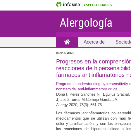
ESPECIALIDADES
Acerca de
Socied
Inicio
Inicio
>
AINE
Progresos en la comprensión
reacciones de hipersensibilid
fármacos antiinflamatorios n
Progress in understanding hypersensitivity r
nonsteroidal anti‐inflammatory drugs
Doña I, Pérez Sánchez N, Eguiluz GraciaI,
J, José Torres M,Cornejo García JA.
Allergy 2020; 75(3): 561-75
Los fármacos antinflamatorios no esteroi
medicamentos que se utilizan con más fre
dolor y la inflamación, y son los principa
las reacciones de hipersensibilidad a lo