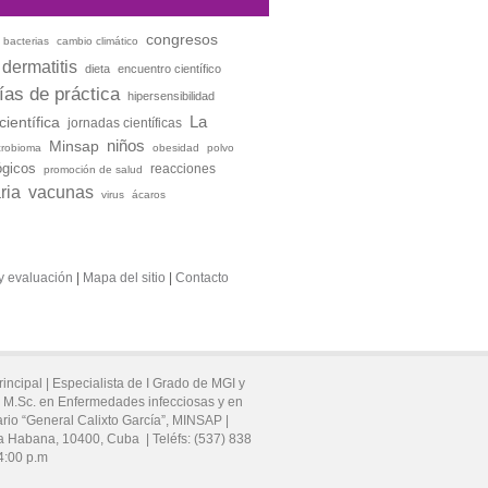
congresos
bacterias
cambio climático
dermatitis
dieta
encuentro científico
ías de práctica
hipersensibilidad
La
científica
jornadas científicas
niños
Minsap
crobioma
obesidad
polvo
ógicos
reacciones
promoción de salud
aria
vacunas
virus
ácaros
y evaluación
|
Mapa del sitio
|
Contacto
rincipal |
Especialista de I Grado de MGI y
a. M.Sc. en Enfermedades infecciosas y en
ario “General Calixto García”, MINSAP |
a Habana,
10400,
Cuba
|
Teléfs:
(537) 838
4:00 p.m