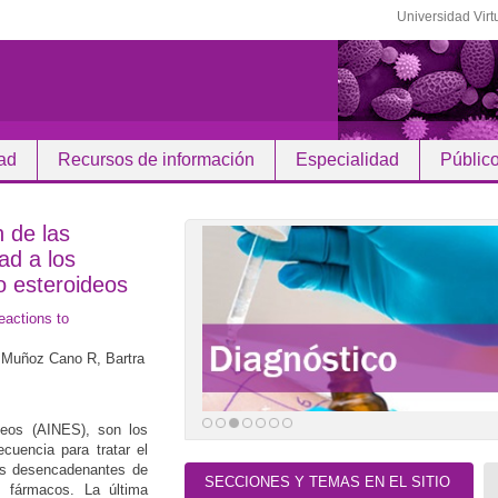
Universidad Virt
ad
Recursos de información
Especialidad
Públic
 de las
ad a los
o esteroideos
eactions to
 Muñoz Cano R, Bartra
deos (AINES), son los
cuencia para tratar el
les desencadenantes de
SECCIONES Y TEMAS EN EL SITIO
s fármacos. La última