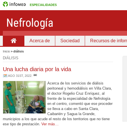
ESPECIALIDADES
Acerca de
Sociedad
Recursos de info
Inicio
Inicio
>
diálisis
DIÁLISIS
Una lucha diaria por la vida
AGO 31ST, 2022
.
Acerca de los servicios de diálisis
peritoneal y hemodiálisis en Villa Clara,
el doctor Rogelio Cruz Enríquez, al
frente de la especialidad de Nefrología
en el centro, comentó que ese proceder
se lleva a cabo en Santa Clara,
Caibarién y Sagua la Grande,
municipios a los que acude el resto de los territorios que no tiene
ese tipo de prestación.
Ver más…