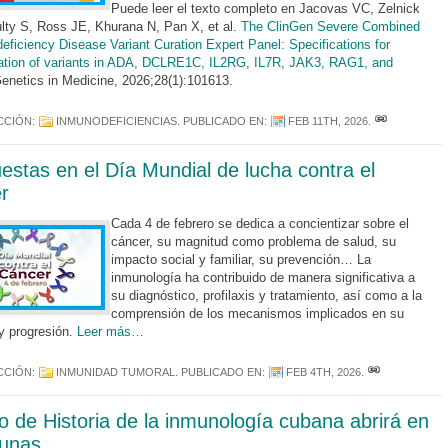
Puede leer el texto completo en Jacovas VC, Zelnick
ty S, Ross JE, Khurana N, Pan X, et al.
The ClinGen Severe Combined
ficiency Disease Variant Curation Expert Panel: Specifications for
cation of variants in ADA, DCLRE1C, IL2RG, IL7R, JAK3, RAG1, and
Genetics in Medicine, 2026;28(1):101613.
CCIÓN:
INMUNODEFICIENCIAS
. PUBLICADO EN:
FEB 11TH, 2026
.
estas en el Día Mundial de lucha contra el
r
Cada 4 de febrero se dedica a concientizar sobre el
cáncer, su magnitud como problema de salud, su
impacto social y familiar, su prevención… La
inmunología ha contribuido de manera significativa a
su diagnóstico, profilaxis y tratamiento, así como a la
comprensión de los mecanismos implicados en su
y progresión.
Leer más…
CCIÓN:
INMUNIDAD TUMORAL
. PUBLICADO EN:
FEB 4TH, 2026
.
 de Historia de la inmunología cubana abrirá en
unas