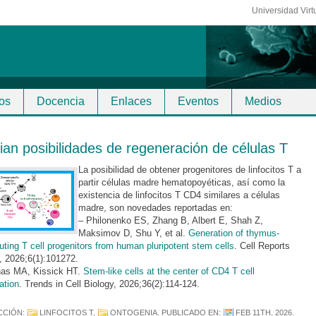
Universidad Virt
os
Docencia
Enlaces
Eventos
Medios
ian posibilidades de regeneración de células T
La posibilidad de obtener progenitores de linfocitos T a
partir células madre hematopoyéticas, así como la
existencia de linfocitos T CD4 similares a células
madre, son novedades reportadas en:
– Philonenko ES, Zhang B, Albert E, Shah Z,
Maksimov D, Shu Y, et al.
Generation of thymus-
tuting T cell progenitors from human pluripotent stem cells
. Cell Reports
 2026;6(1):101272.
nas MA, Kissick HT.
Stem-like cells at the center of CD4 T cell
iation
. Trends in Cell Biology, 2026;36(2):114-124.
CCIÓN:
LINFOCITOS T
,
ONTOGENIA
. PUBLICADO EN:
FEB 11TH, 2026
.