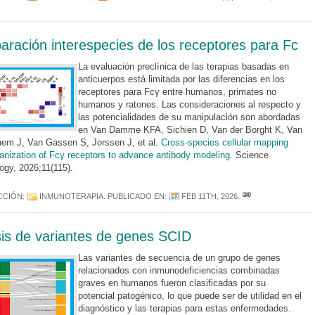
ración interespecies de los receptores para Fc
La evaluación preclínica de las terapias basadas en
anticuerpos está limitada por las diferencias en los
receptores para Fcγ entre humanos, primates no
humanos y ratones. Las consideraciones al respecto y
las potencialidades de su manipulación son abordadas
en Van Damme KFA, Sichien D, Van der Borght K, Van
em J, Van Gassen S, Jorssen J, et al.
Cross-species cellular mapping
nization of Fcγ receptors to advance antibody modeling
. Science
gy, 2026;11(115).
CCIÓN:
INMUNOTERAPIA
. PUBLICADO EN:
FEB 11TH, 2026
.
sis de variantes de genes SCID
Las variantes de secuencia de un grupo de genes
relacionados con inmunodeficiencias combinadas
graves en humanos fueron clasificadas por su
potencial patogénico, lo que puede ser de utilidad en el
diagnóstico y las terapias para estas enfermedades.