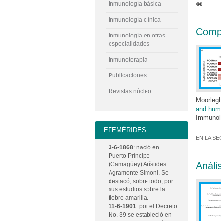
Inmunología básica
Inmunología clínica
Compa
Inmunología en otras
especialidades
Inmunoterapia
Publicaciones
Revistas núcleo
Moorlegh
and huma
Immunolo
EFEMÉRIDES
EN LA SE
3-6-1868
: nació en
Puerto Príncipe
Análi
(Camagüey) Arístides
Agramonte Simoni. Se
destacó, sobre todo, por
sus estudios sobre la
fiebre amarilla.
11-6-1901
: por el Decreto
No. 39 se estableció en