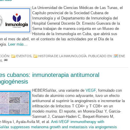
La Universidad de Ciencias Médicas de Las Tunas, el
Capítulo provincial de la Sociedad Cubana de
Inmunología y el Departamento de Inmunología del
Hospital General Docente Dr. Ernesto Guevara de la
Serna trabajan de manera conjunta en un Museo de
Historia de la Inmunología en Cuba, que abrirá sus
n el mes de abril, en el contexto de las actividades por el Día de la
ogía.
Leer más…
CCIÓN:
EVENTOS
,
HISTORIA DE LA INMUNOLOGÍA
. PUBLICADO EN:
ENE
26
.
es cubanos: inmunoterapia antitumoral
ngiogénesis
HEBERSaVax, una variante de
VEGF
, formulado con
fosfato de aluminio como adyuvante, tuvo un efecto
antitumoral al suprimir la angiogénesis e incrementar la
infiltración de linfocitos T CD4+ y T CD8+ en un
modelo murino. El reporte, en Morera-Diaz Y, Garcia-
Sanmart J, Canaan-Haden C, Bequet-Romero M,
-Moya I, Ayala-Avila M, et al.
Anti-VEGF immunotherapy with
Vax suppresses melanoma growth and metastasis via angiogenesis