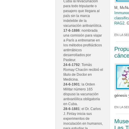
Cuba la revacunación
para todo tripulante o
M, McNul
pasajero que llegara al
Immunode
país sin la marca
classifi
indeleble de la
RAG2
. 
vacunación antivariólica.
17-6-1886
: nombrada
EN LA SE
una comisión para viajar
a París a entrenarse en
los métodos profilácticos
Propu
antirrábicos
cánce
desarrollados por
Pasteur.
24-6-1792
: Tomás
Romay Chacón recibió el
título de Doctor en
Medicina.
24-6-1901
: la Orden
Militar número 165
dispuso la vacunación
génesis 
antivariólica obligatoria
en Cuba.
EN LA SE
28-6-1881
: el Dr. Carlos
J. Finlay inicia sus
experimentos de
Museo
inoculación en humanos,
Las T
para estudiar la