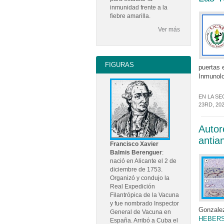
inmunidad frente a la
fiebre amarilla.
Ver más
FIGURAS
puertas e
Inmunol
EN LA SE
23RD, 20
Autor
antia
Francisco Xavier
Balmis Berenguer
:
nació en Alicante el 2 de
diciembre de 1753.
Organizó y condujo la
Real Expedición
Filantrópica de la Vacuna
y fue nombrado Inspector
Gonzalez
General de Vacuna en
HEBERSa
España. Arribó a Cuba el