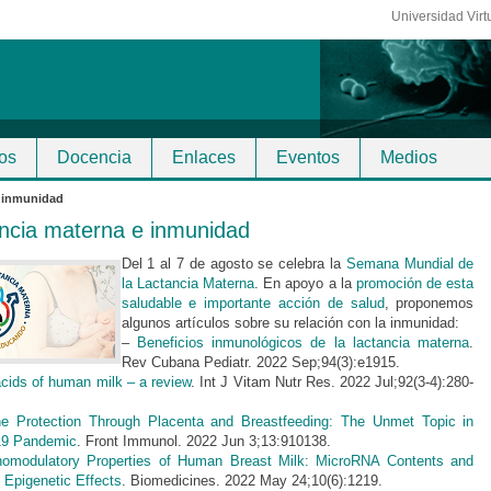
Universidad Virt
os
Docencia
Enlaces
Eventos
Medios
e inmunidad
ncia materna e inmunidad
Del 1 al 7 de agosto se celebra la
Semana Mundial de
la Lactancia Materna
. En apoyo a la
promoción de esta
saludable e importante acción de salud
, proponemos
algunos artículos sobre su relación con la inmunidad:
–
Beneficios inmunológicos de la lactancia materna
.
Rev Cubana Pediatr. 2022 Sep;94(3):e1915.
acids of human milk – a review
. Int J Vitam Nutr Res. 2022 Jul;92(3-4):280-
ne Protection Through Placenta and Breastfeeding: The Unmet Topic in
9 Pandemic
. Front Immunol. 2022 Jun 3;13:910138.
omodulatory Properties of Human Breast Milk: MicroRNA Contents and
l Epigenetic Effects
. Biomedicines. 2022 May 24;10(6):1219.