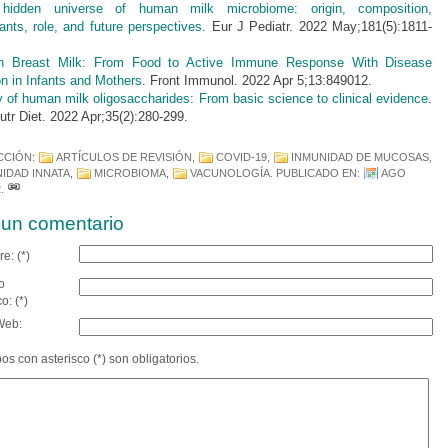
hidden universe of human milk microbiome: origin, composition,
ants, role, and future perspectives
. Eur J Pediatr. 2022 May;181(5):1811-
 Breast Milk: From Food to Active Immune Response With Disease
on in Infants and Mothers
. Front Immunol. 2022 Apr 5;13:849012.
y of human milk oligosaccharides: From basic science to clinical evidence
.
tr Diet. 2022 Apr;35(2):280-299.
CCIÓN:
ARTÍCULOS DE REVISIÓN
,
COVID-19
,
INMUNIDAD DE MUCOSAS
,
IDAD INNATA
,
MICROBIOMA
,
VACUNOLOGÍA
. PUBLICADO EN:
AGO
2
.
un comentario
e: (*)
o
o: (*)
Web:
s con asterisco (*) son obligatorios.