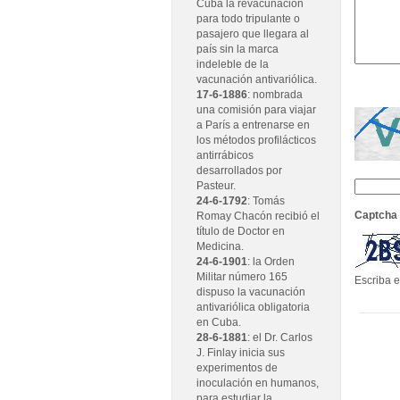
Cuba la revacunación
para todo tripulante o
pasajero que llegara al
país sin la marca
indeleble de la
vacunación antivariólica.
17-6-1886
: nombrada
una comisión para viajar
a París a entrenarse en
los métodos profilácticos
antirrábicos
desarrollados por
Pasteur.
24-6-1792
: Tomás
Captcha
Romay Chacón recibió el
título de Doctor en
Medicina.
24-6-1901
: la Orden
Militar número 165
Escriba e
dispuso la vacunación
antivariólica obligatoria
en Cuba.
28-6-1881
: el Dr. Carlos
J. Finlay inicia sus
experimentos de
inoculación en humanos,
para estudiar la