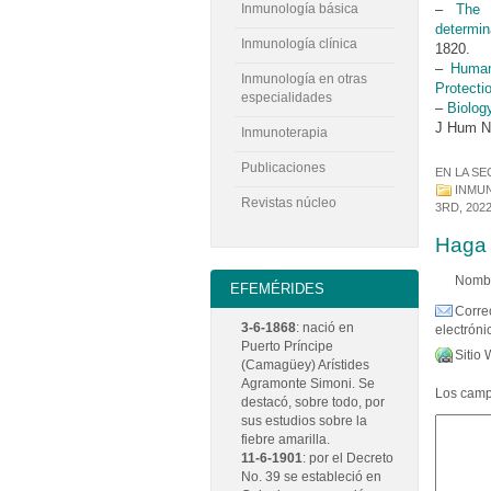
–
The 
Inmunología básica
determin
Inmunología clínica
1820.
–
Human
Inmunología en otras
Protecti
especialidades
–
Biolog
J Hum Nu
Inmunoterapia
Publicaciones
EN LA SE
INMUN
Revistas núcleo
3RD, 202
Haga 
Nombr
EFEMÉRIDES
Corre
3-6-1868
: nació en
electrónic
Puerto Príncipe
Sitio 
(Camagüey) Arístides
Agramonte Simoni. Se
Los campo
destacó, sobre todo, por
sus estudios sobre la
fiebre amarilla.
11-6-1901
: por el Decreto
No. 39 se estableció en