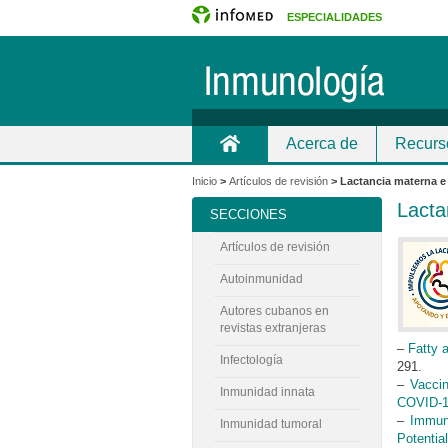
ESPECIALIDADES
Acerca de
Recurs
Inicio
Contacto
Inicio
>
Artículos de revisión
>
Lactancia materna 
Lacta
SECCIONES
Artículos de revisión
Autoinmunidad
Autores cubanos en
revistas extranjeras
–
Fatty 
Infectología
291.
–
Vacci
Inmunidad innata
COVID-1
–
Immun
Inmunidad tumoral
Potentia