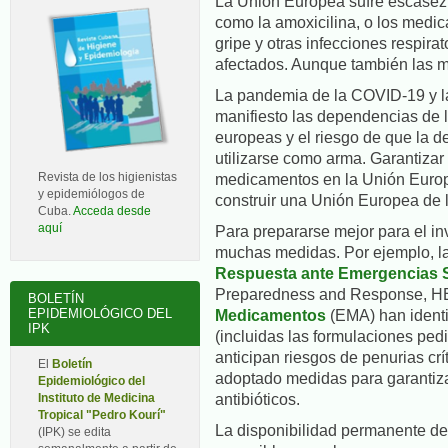
La Unión Europea sufre escasez
como la amoxicilina, o los medica
gripe y otras infecciones respira
afectados. Aunque también las me
La pandemia de la COVID-19 y l
manifiesto las dependencias de 
europeas y el riesgo de que la 
utilizarse como arma. Garantizar 
Revista de los higienistas
medicamentos en la Unión Europ
y epidemiólogos de
construir una Unión Europea de l
Cuba.
Acceda desde
aquí
Para prepararse mejor para el i
muchas medidas. Por ejemplo, l
Respuesta ante Emergencias S
Preparedness and Response, H
BOLETÍN
EPIDEMIOLÓGICO DEL
Medicamentos
(EMA) han identi
IPK
(incluidas las formulaciones pedi
anticipan riesgos de penurias crí
El
Boletín
adoptado medidas para garantiza
Epidemiológico del
antibióticos.
Instituto de Medicina
Tropical "Pedro Kourí"
La disponibilidad permanente de
(IPK) se edita