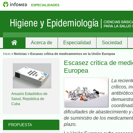
ESPECIALIDADES
Acerca de
Especialidad
Sociedad
Inicio
Inicio
> Noticias >
Escasez crítica de medicamentos en la Unión Europea
Escasez crítica de med
Europea
La recien
críticos, 
antibiótic
Anuario Estadístico de
demuestra
Salud, República de
Cuba
coordinada
dificultades de abastecimiento 
de suministro de los medicament
plazo.
PROPUESTA