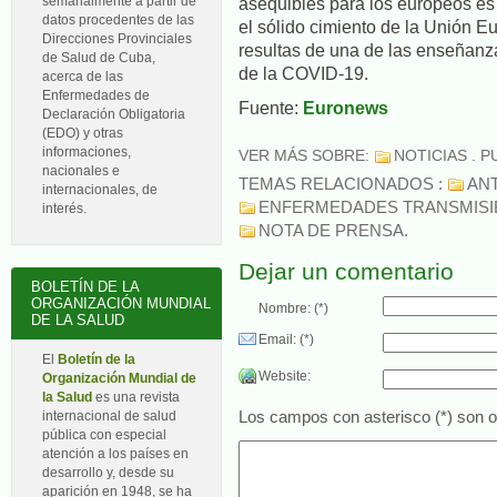
semanalmente a partir de
asequibles para los europeos es 
datos procedentes de las
el sólido cimiento de la Unión E
Direcciones Provinciales
resultas de una de las enseñanz
de Salud de Cuba,
de la COVID-19.
acerca de las
Enfermedades de
Fuente:
Euronews
Declaración Obligatoria
(EDO) y otras
informaciones,
VER MÁS SOBRE:
NOTICIAS
. P
nacionales e
TEMAS RELACIONADOS :
ANT
internacionales, de
ENFERMEDADES TRANSMISI
interés.
NOTA DE PRENSA
.
Dejar un comentario
BOLETÍN DE LA
ORGANIZACIÓN MUNDIAL
Nombre: (*)
DE LA SALUD
Email: (*)
El
Boletín de la
Website:
Organización Mundial de
la Salud
es una revista
internacional de salud
Los campos con asterisco (*) son ob
pública con especial
atención a los países en
desarrollo y, desde su
aparición en 1948, se ha