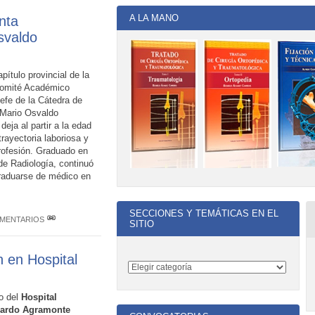
A LA MANO
nta
Osvaldo
apítulo provincial de la
Comité Académico
fe de la Cátedra de
. Mario Osvaldo
deja al partir a la edad
rayectoria laboriosa y
rofesión. Graduado en
de Radiología, continuó
raduarse de médico en
SECCIONES Y TEMÁTICAS EN EL
OMENTARIOS
SITIO
 en Hospital
o del
Hospital
uardo Agramonte