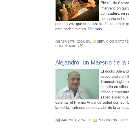
Piña”,
de Camagü
intervención quir
con
cadera en re
por la vía del m
primera vez que se utiliza la técnica en el 
este padecimiento.
Ver más…
ABR 24TH, 2024
. EN:
SERVICIOS ORTOPÉ
COMENTARIOS
Alejandro: un Maestro de la
El doctor Alejan
especialista en I
Traumatología, 
estadía en sillas
infancia marcarí
especialidad que
ostentar el Premio Anual de Salud con su lib
la rodilla. Enfoque conservador de la articul
MAR 29TH, 2024
. EN:
RECONOCIMIENTO