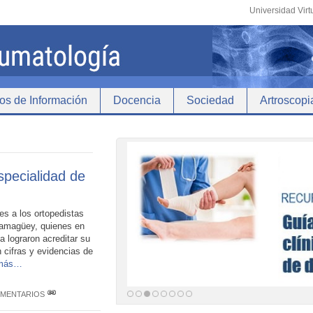
Universidad Virt
os de Información
Docencia
Sociedad
Artroscopi
pecialidad de
es a los ortopedistas
Camagüey, quienes en
 lograron acreditar su
 cifras y evidencias de
 más…
OMENTARIOS