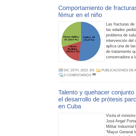
Comportamiento de fracturas 
fémur en el niño
Las fracturas de 
las edades pediá
problema de salu
intervención del 
aplica una de la
de tratamiento q
conservadora a l
DIC 25TH, 2023
. EN:
PUBLICACIONES DE
0 COMENTARIOS
Talento y quehacer conjunto
el desarrollo de prótesis par
en Cuba
Visita el ministr
José Angel Porta
Militar Industria
“Mayor General 