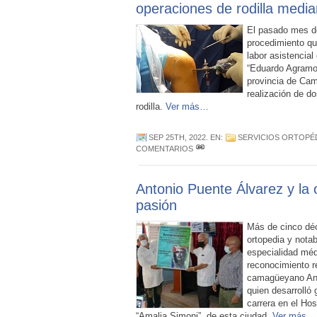
operaciones de rodilla media
El pasado mes de
procedimiento qu
labor asistencial
“Eduardo Agramon
provincia de Cam
realización de do
rodilla.
Ver más…
SEP 25TH, 2022
. EN:
SERVICIOS ORTOPÉ
COMENTARIOS
Antonio Puente Álvarez y la
pasión
Más de cinco déc
ortopedia y nota
especialidad méd
reconocimiento r
camagüeyano Ant
quien desarrolló 
carrera en el Hos
“Amalia Simoni”, de esta ciudad.
Ver más…