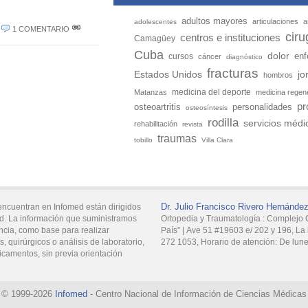
adultos mayores
articulaciones
a
adolescentes
1 COMENTARIO
ciru
centros e instituciones
Camagüey
Cuba
dolor
enf
cursos
cáncer
diagnóstico
fracturas
Estados Unidos
jo
hombros
medicina del deporte
Matanzas
medicina regen
pr
personalidades
osteoartritis
osteosíntesis
rodilla
servicios médi
rehabilitación
revista
traumas
tobillo
Villa Clara
Dr.
Julio Francisco
Rivero Hernánde
encuentran en Infomed están dirigidos
d. La información que suministramos
Ortopedia y Traumatología :
Complejo C
ncia, como base para realizar
País” |
Ave 51 #19603 e/ 202 y 196,
La 
, quirúrgicos o análisis de laboratorio,
272 1053
, Horario de atención:
De lune
icamentos, sin previa orientación
© 1999-2026
Infomed
- Centro Nacional de Información de Ciencias Médicas