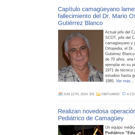
Capítulo camagüeyano lame
fallecimiento del Dr. Mario 
Gutiérrez Blanco
Actual jefe del C
SCOT, jefe del 
camagüeyano y je
Ortopedia, el Dr
Gutiérrez Blanco 
de 70 años, una t
ejemplar en su p
1971 de técnico 
estudios hasta g
1985.
Ver más…
JUN 11TH, 2024
. EN:
OBITUARIO
.
4 C
Realizan novedosa operación
Pediátrico de Camagüey
Un equipo médic
Pediátrico “Ed