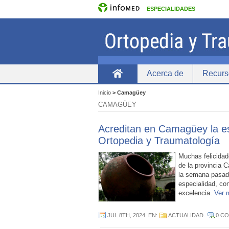
ESPECIALIDADES
Acerca de
Recurs
Home
Inicio
>
Camagüey
CAMAGÜEY
Acreditan en Camagüey la es
Ortopedia y Traumatología
Muchas felicidad
de la provincia 
la semana pasada
especialidad, con
excelencia.
Ver
JUL 8TH, 2024
. EN:
ACTUALIDAD
.
0 C