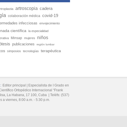
artroscopia
cadera
rtroplastia
gía
covid-19
colaboración médica
ermedades infecciosas
envejecimiento
rnada científica
la especialidad
niños
Minsap
erativa
mujeres
ótesis
publicaciones
región lumbar
cos
terapéutica
simposios
tecnologías
z:
Editor principal |
Especialista de I Grado en
ientífico Ortopédico Internacional “Frank
lisa,
La Habana,
17 100,
Cuba
|
Teléfs:
(537)
s a viernes, 8:00 a.m. - 5:30 p.m.