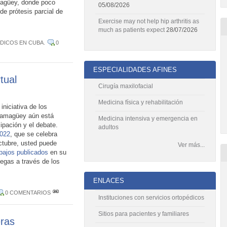
agüey, donde poco
05/08/2026
de prótesis parcial de
Exercise may not help hip arthritis as
much as patients expect
28/07/2026
DICOS EN CUBA
.
0
ESPECIALIDADES AFINES
tual
Cirugía maxilofacial
Medicina física y rehabilitación
niciativa de los
Camagüey aún está
Medicina intensiva y emergencia en
cipación y el debate.
adultos
2022
, que se celebra
octubre, usted puede
Ver más...
abajos publicados
en su
legas a través de los
ENLACES
0 COMENTARIOS
Instituciones con servicios ortopédicos
Sitios para pacientes y familiares
eras