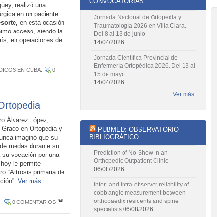
CONVOCATORIAS
ey, realizó una
úrgica en un paciente
Jornada Nacional de Ortopedia y
sorte,
en esta ocasión
Traumatología 2026 en Villa Clara.
ínimo acceso, siendo la
Del 8 al 13 de junio
país, en operaciones de
14/04/2026
Jornada Científica Provincial de
Enfermería Ortopédica 2026. Del 13 al
DICOS EN CUBA
.
0
15 de mayo
14/04/2026
Ver más...
 Ortopedia
dro Álvarez López,
I Grado en Ortopedia y
PUBMED: OBSERVATORIO
BIBLIOGRÁFICO
nunca imaginó que su
 de ruedas durante su
Prediction of No-Show in an
a su vocación por una
Orthopedic Outpatient Clinic
 hoy le permite
06/08/2026
ro “Artrosis primaria de
ación”.
Ver más…
Inter- and intra-observer reliability of
cobb angle measurement between
orthopaedic residents and spine
S
.
0 COMENTARIOS
specialists
06/08/2026