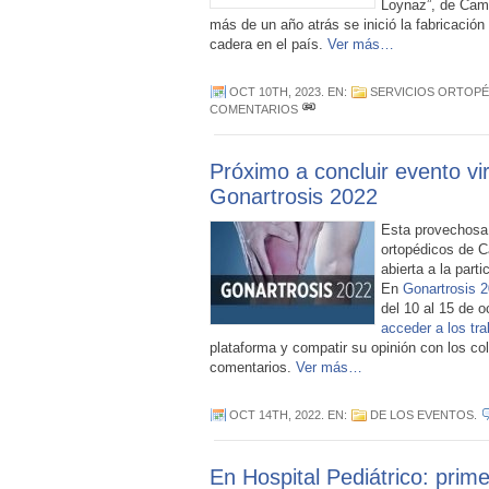
Loynaz”, de Cam
más de un año atrás se inició la fabricación 
cadera en el país.
Ver más…
OCT 10TH, 2023
. EN:
SERVICIOS ORTOPÉ
COMENTARIOS
Próximo a concluir evento vir
Gonartrosis 2022
Esta provechosa i
ortopédicos de 
abierta a la parti
En
Gonartrosis 
del 10 al 15 de 
acceder a los tr
plataforma y compatir su opinión con los co
comentarios.
Ver más…
OCT 14TH, 2022
. EN:
DE LOS EVENTOS
.
En Hospital Pediátrico: prim