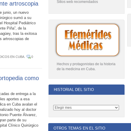
Sitios web recomendados
nte artroscopia
 junio, un nuevo
irúrgico sumó a su
 el Hospital Pediátrico
te Piña”, de la
agüey, tras la exitosa
s artroscopias de
DICOS EN CUBA
.
0
Hechos y protagonistas de la historia
de la medicina en Cuba
.
 ortopedia como
HISTORIAL DEL SITIO
adas de entrega a la
bles aportes a esa
ica en Cuba avalan el
ealizado hoy al doctor
onio Puente Álvarez,
gran parte de su
pital Clínico Quirúrgico
OTROS TEMAS EN EL SITIO