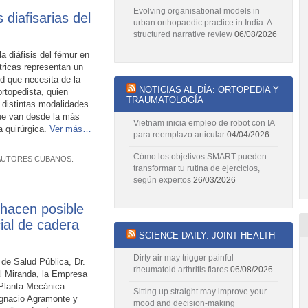
Evolving organisational models in
diafisarias del
urban orthopaedic practice in India: A
structured narrative review
06/08/2026
la diáfisis del fémur en
tricas representan un
d que necesita de la
NOTICIAS AL DÍA: ORTOPEDIA Y
ortopedista, quien
TRAUMATOLOGÍA
s distintas modalidades
ue van desde la más
Vietnam inicia empleo de robot con IA
a quirúrgica.
Ver más…
para reemplazo articular
04/04/2026
Cómo los objetivos SMART pueden
 AUTORES CUBANOS
.
transformar tu rutina de ejercicios,
según expertos
26/03/2026
 hacen posible
cial de cadera
SCIENCE DAILY: JOINT HEALTH
Dirty air may trigger painful
o de Salud Pública, Dr.
rheumatoid arthritis flares
06/08/2026
l Miranda, la Empresa
l Planta Mecánica
Sitting up straight may improve your
Ignacio Agramonte y
mood and decision-making