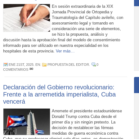
En sesión extraordinaria de la XIX
Jornada Provincial de Ortopedia y
Traumatología del Capítulo avileño, con
asesoramiento legal y tomando en
consideración una serie de elementos,
se hizo la propuesta, análisis y
discusión hasta la aprobación final del modelo de consentimiento
informado para ser utilizado en nuestra especialidad en los
hospitales de esta provincia.
Ver más…
ENE 21ST, 2025
. EN:
PROPUESTA DEL EDITOR
.
0
COMENTARIOS
Declaración del Gobierno revolucionario:
Frente a la arremetida imperialista, Cuba
vencerá
Arremete el presidente estadounidense
Donald Trump contra Cuba desde el
primer día y sin ningún pretexto. La
decisión de restablecer las férreas
medidas de guerra económica contra
Cuba, que su predecesor eliminó solo días antes, es demostración