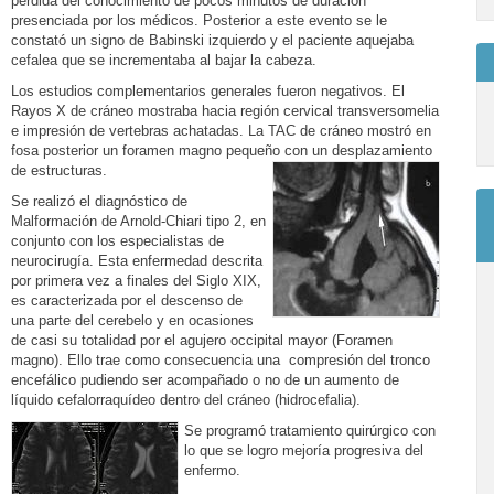
perdida del conocimiento de pocos minutos de duración
presenciada por los médicos. Posterior a este evento se le
constató un signo de Babinski izquierdo y el paciente aquejaba
cefalea que se incrementaba al bajar la cabeza.
Los estudios complementarios generales fueron negativos. El
Rayos X de cráneo mostraba hacia región cervical transversomelia
e impresión de vertebras achatadas. La TAC de cráneo mostró en
fosa posterior un foramen magno pequeño con un desplazamiento
de estructuras.
Se realizó el diagnóstico de
Malformación de Arnold-Chiari tipo 2, en
conjunto con los especialistas de
neurocirugía. Esta enfermedad descrita
por primera vez a finales del Siglo XIX,
es caracterizada por el descenso de
una parte del cerebelo y en ocasiones
de casi su totalidad por el agujero occipital mayor (Foramen
magno). Ello trae como consecuencia una compresión del tronco
encefálico pudiendo ser acompañado o no de un aumento de
líquido cefalorraquídeo dentro del cráneo (hidrocefalia).
Se programó tratamiento quirúrgico con
lo que se logro mejoría progresiva del
enfermo.