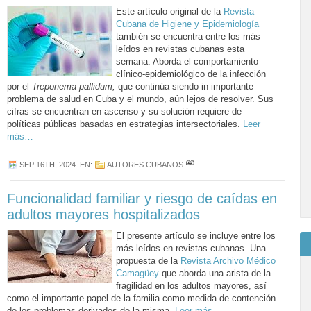
Este artículo original de la
Revista
Cubana de Higiene y Epidemiología
también se encuentra entre los más
leídos en revistas cubanas esta
semana. Aborda el comportamiento
clínico-epidemiológico de la infección
por el
Treponema pallidum,
que continúa siendo in importante
problema de salud en Cuba y el mundo, aún lejos de resolver. Sus
cifras se encuentran en ascenso y su solución requiere de
políticas públicas basadas en estrategias intersectoriales.
Leer
más…
SEP 16TH, 2024
. EN:
AUTORES CUBANOS
Funcionalidad familiar y riesgo de caídas en
adultos mayores hospitalizados
El presente artículo se incluye entre los
más leídos en revistas cubanas. Una
propuesta de la
Revista Archivo Médico
Camagüey
que aborda una arista de la
fragilidad en los adultos mayores, así
como el importante papel de la familia como medida de contención
de los problemas derivados de la misma.
Leer más…