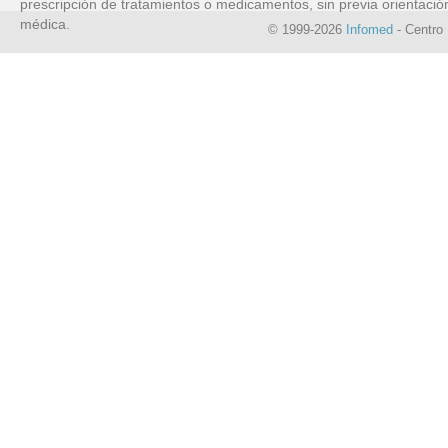
prescripción de tratamientos o medicamentos, sin previa orientació
médica.
© 1999-2026
Infomed
- Centro