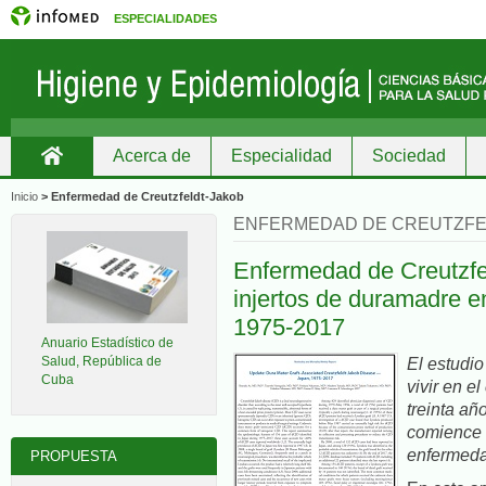
ESPECIALIDADES
Acerca de
Especialidad
Sociedad
Inicio
Inicio
>
Enfermedad de Creutzfeldt-Jakob
ENFERMEDAD DE CREUTZFE
Enfermedad de Creutzfe
injertos de duramadre e
1975-2017
Anuario Estadístico de
Salud, República de
El estudio
Cuba
vivir en e
treinta añ
comience a
enfermeda
PROPUESTA