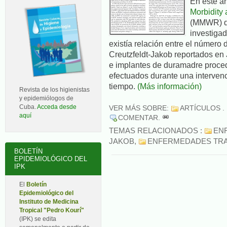
En este ar
Morbidity 
(MMWR) du
investigad
existía relación entre el número
Creutzfeldt-Jakob reportados en
e implantes de duramadre proc
efectuados durante una intervenc
tiempo.
(Más información)
Revista de los higienistas
y epidemiólogos de
Cuba.
Acceda desde
VER MÁS SOBRE:
ARTÍCULOS
.
aquí
COMENTAR
.
TEMAS RELACIONADOS :
EN
JAKOB
,
ENFERMEDADES TRA
BOLETÍN
EPIDEMIOLÓGICO DEL
IPK
El
Boletín
Epidemiológico del
Instituto de Medicina
Tropical "Pedro Kourí"
(IPK) se edita