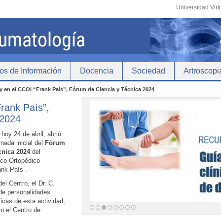
Universidad Virt
os de Información
Docencia
Sociedad
Artroscopi
 en el CCOI “Frank País”, Fórum de Ciencia y Técnica 2024
rank País”,
 2024
hoy 24 de abril, abrió
rnada inicial del
Fórum
cnica 2024
del
ico Ortopédico
ank País”.
el Centro, el Dr. C.
 de personalidades
ficas de esta actividad,
en el Centro de