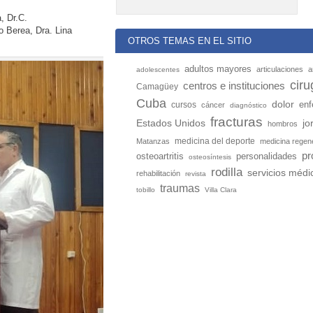
, Dr.C.
o Berea, Dra. Lina
OTROS TEMAS EN EL SITIO
adultos mayores
articulaciones
a
adolescentes
ciru
centros e instituciones
Camagüey
Cuba
dolor
enf
cursos
cáncer
diagnóstico
fracturas
Estados Unidos
jo
hombros
medicina del deporte
Matanzas
medicina regen
pr
personalidades
osteoartritis
osteosíntesis
rodilla
servicios médi
rehabilitación
revista
traumas
tobillo
Villa Clara