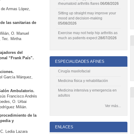
rheumatoid arthritis flares
06/08/2026
el de Armas López,
Sitting up straight may improve your
mood and decision-making
e las sanitarias de
05/08/2026
Exercise may not help hip arthritis as
Milián, O. Manuel
much as patients expect
28/07/2026
 Tec. Mirtha
bajadores del
onal “Frank País”.
ESPECIALIDADES AFINES
Cirugía maxilofacial
aciones.
el García Márquez,
Medicina física y rehabilitación
Medicina intensiva y emergencia en
Salón Ambulatorio.
adultos
sús Francisco Andrés
pedes, O. Urbai
Ver más...
dríguez Milián.
 procedimiento de la
opedia y
ENLACES
.C. Ledia Lazara