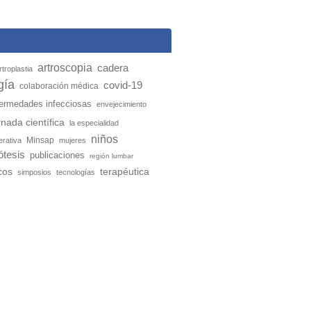
artroscopia
cadera
rtroplastia
gía
covid-19
colaboración médica
ermedades infecciosas
envejecimiento
rnada científica
la especialidad
niños
Minsap
erativa
mujeres
ótesis
publicaciones
región lumbar
cos
terapéutica
simposios
tecnologías