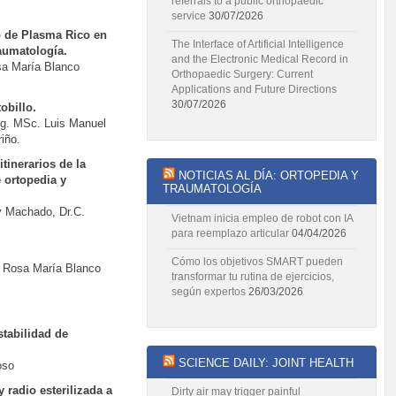
referrals to a public orthopaedic
service
30/07/2026
o de Plasma Rico en
The Interface of Artificial Intelligence
aumatología.
and the Electronic Medical Record in
sa María Blanco
Orthopaedic Surgery: Current
Applications and Future Directions
30/07/2026
obillo.
ng. MSc. Luis Manuel
iño.
itinerarios de la
NOTICIAS AL DÍA: ORTOPEDIA Y
e ortopedia y
TRAUMATOLOGÍA
oy Machado, Dr.C.
Vietnam inicia empleo de robot con IA
para reemplazo articular
04/04/2026
Cómo los objetivos SMART pueden
. Rosa María Blanco
transformar tu rutina de ejercicios,
según expertos
26/03/2026
stabilidad de
SCIENCE DAILY: JOINT HEALTH
oso
 radio esterilizada a
Dirty air may trigger painful