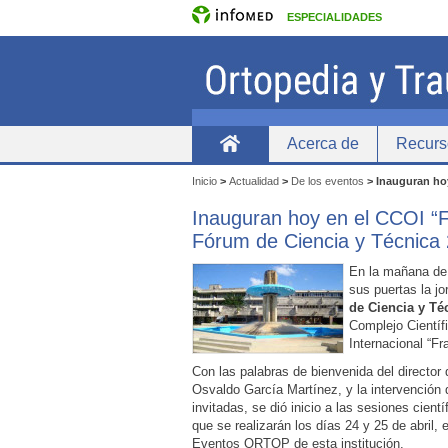
ESPECIALIDADES
Acerca de
Recurs
Home
Inicio
>
Actualidad
>
De los eventos
>
Inauguran hoy
Inauguran hoy en el CCOI “F
Fórum de Ciencia y Técnica
En la mañana de 
sus puertas la jo
de Ciencia y Té
Complejo Científ
Internacional “Fr
Con las palabras de bienvenida del director d
Osvaldo García Martínez, y la intervención
invitadas, se dió inicio a las sesiones cientí
que se realizarán los días 24 y 25 de abril, 
Eventos ORTOP de esta institución.