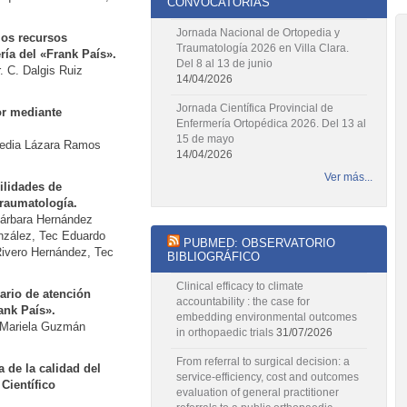
CONVOCATORIAS
Jornada Nacional de Ortopedia y
los recursos
Traumatología 2026 en Villa Clara.
ía del «Frank País».
Del 8 al 13 de junio
 C. Dalgis Ruiz
14/04/2026
Jornada Científica Provincial de
or mediante
Enfermería Ortopédica 2026. Del 13 al
15 de mayo
 Ledia Lázara Ramos
14/04/2026
Ver más...
ilidades de
traumatología.
Bárbara Hernández
nzález, Tec Eduardo
PUBMED: OBSERVATORIO
Rivero Hernández, Tec
BIBLIOGRÁFICO
Clinical efficacy to climate
nario de atención
accountability : the case for
ank País».
embedding environmental outcomes
. Mariela Guzmán
in orthopaedic trials
31/07/2026
From referral to surgical decision: a
 de la calidad del
service-efficiency, cost and outcomes
Científico
evaluation of general practitioner