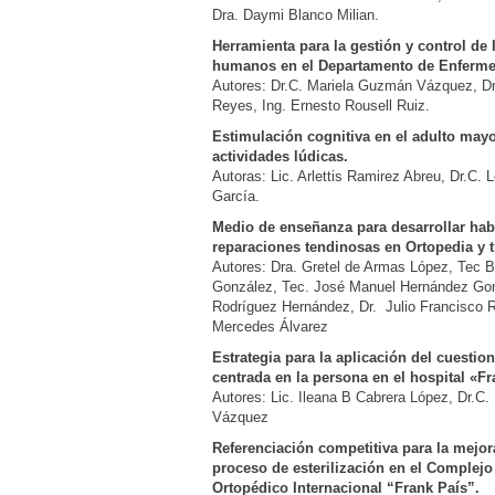
Dra. Daymi Blanco Milian.
Herramienta para la gestión y control de 
humanos en el Departamento de Enfermer
Autores: Dr.C. Mariela Guzmán Vázquez, Dr.
Reyes, Ing. Ernesto Rousell Ruiz.
Estimulación cognitiva en el adulto may
actividades lúdicas.
Autoras: Lic. Arlettis Ramirez Abreu, Dr.C.
García.
Medio de enseñanza para desarrollar hab
reparaciones tendinosas en Ortopedia y 
Autores: Dra. Gretel de Armas López, Tec 
González, Tec. José Manuel Hernández Go
Rodríguez Hernández, Dr. Julio Francisco 
Mercedes Álvarez
Estrategia para la aplicación del cuestio
centrada en la persona en el hospital «Fr
Autores: Lic. Ileana B Cabrera López, Dr.C
Vázquez
Referenciación competitiva para la mejora
proceso de esterilización en el Complejo 
Ortopédico Internacional “Frank País”.