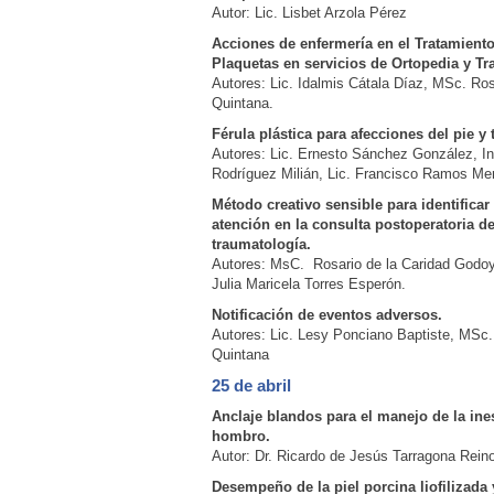
Autor: Lic. Lisbet Arzola Pérez
Acciones de enfermería en el Tratamient
Plaquetas en servicios de Ortopedia y Tr
Autores: Lic. Idalmis Cátala Díaz, MSc. Ro
Quintana.
Férula plástica para afecciones del pie y t
Autores: Lic. Ernesto Sánchez González, I
Rodríguez Milián, Lic. Francisco Ramos Mer
Método creativo sensible para identificar 
atención en la consulta postoperatoria d
traumatología.
Autores: MsC. Rosario de la Caridad God
Julia Maricela Torres Esperón.
Notificación de eventos adversos.
Autores: Lic. Lesy Ponciano Baptiste, MSc
Quintana
25 de abril
Anclaje blandos para el manejo de la ine
hombro.
Autor: Dr. Ricardo de Jesús Tarragona Rein
Desempeño de la piel porcina liofilizada y