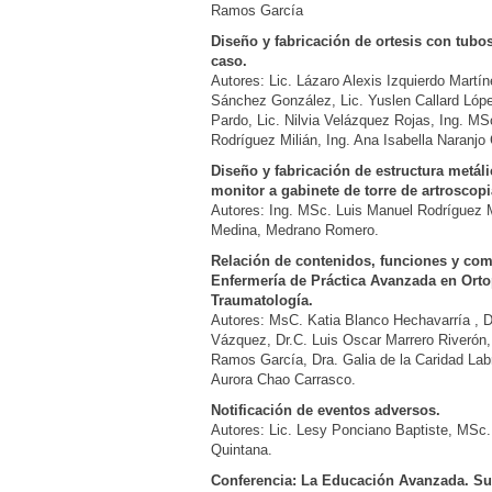
Ramos García
Diseño y fabricación de ortesis con tubo
caso.
Autores: Lic. Lázaro Alexis Izquierdo Martín
Sánchez González, Lic. Yuslen Callard López
Pardo, Lic. Nilvia Velázquez Rojas, Ing. MS
Rodríguez Milián, Ing. Ana Isabella Naranj
Diseño y fabricación de estructura metáli
monitor a gabinete de torre de artroscopi
Autores: Ing. MSc. Luis Manuel Rodríguez Mi
Medina, Medrano Romero.
Relación de contenidos, funciones y co
Enfermería de Práctica Avanzada en Orto
Traumatología.
Autores: MsC. Katia Blanco Hechavarría , 
Vázquez, Dr.C. Luis Oscar Marrero Riverón,
Ramos García, Dra. Galia de la Caridad Lab
Aurora Chao Carrasco.
Notificación de eventos adversos.
Autores: Lic. Lesy Ponciano Baptiste, MSc
Quintana.
Conferencia: La Educación Avanzada. Su