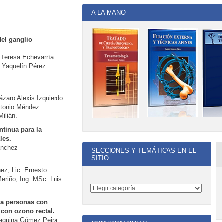
A LA MANO
el ganglio
 Teresa Echevarría
. Yaquelín Pérez
ázaro Alexis Izquierdo
ntonio Méndez
ilián.
ntinua para la
les.
ánchez
SECCIONES Y TEMÁTICAS EN EL
SITIO
nez, Lic. Ernesto
eriño, Ing. MSc. Luis
ra personas con
 con ozono rectal.
Juaquina Gómez Peira,