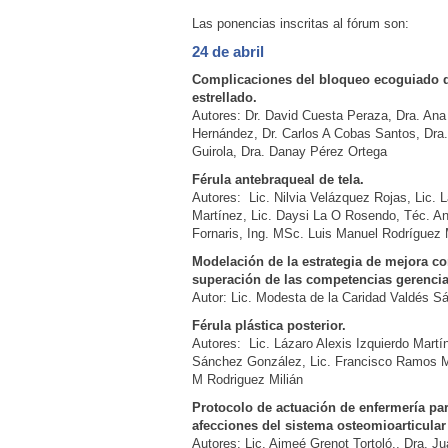
Las ponencias inscritas al fórum son:
24 de abril
Complicaciones del bloqueo ecoguiado d
estrellado.
Autores: Dr. David Cuesta Peraza, Dra. Ana
Hernández, Dr. Carlos A Cobas Santos, Dra
Guirola, Dra. Danay Pérez Ortega
Férula antebraqueal de tela.
Autores: Lic. Nilvia Velázquez Rojas, Lic. L
Martínez, Lic. Daysi La O Rosendo, Téc. A
Fornaris, Ing. MSc. Luis Manuel Rodríguez M
Modelación de la estrategia de mejora co
superación de las competencias gerencia
Autor: Lic. Modesta de la Caridad Valdés S
Férula plástica posterior.
Autores: Lic. Lázaro Alexis Izquierdo Martí
Sánchez González, Lic. Francisco Ramos M
M Rodriguez Milián
Protocolo de actuación de enfermería pa
afecciones del sistema osteomioarticular
Autores: Lic. Aimeé Grenot Tortoló., Dra. 