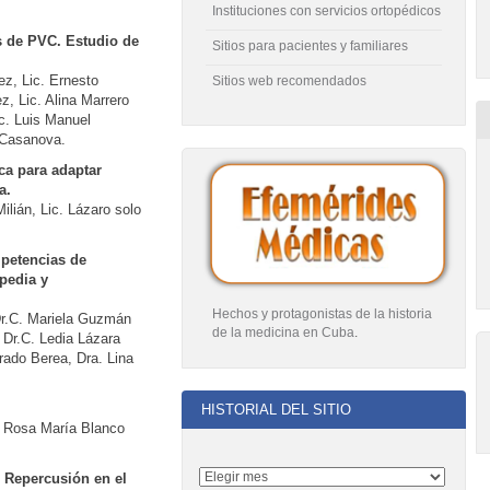
Instituciones con servicios ortopédicos
s de PVC. Estudio de
Sitios para pacientes y familiares
ez, Lic. Ernesto
Sitios web recomendados
, Lic. Alina Marrero
c. Luis Manuel
o Casanova.
ca para adaptar
a.
lián, Lic. Lázaro solo
mpetencias de
pedia y
Hechos y protagonistas de la historia
Dr.C. Mariela Guzmán
de la medicina en Cuba
.
 Dr.C. Ledia Lázara
rado Berea, Dra. Lina
HISTORIAL DEL SITIO
. Rosa María Blanco
 Repercusión en el