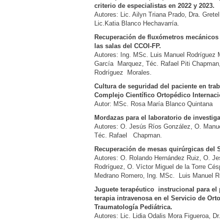
criterio de especialistas en 2022 y 2023.
Autores: Lic. Ailyn Triana Prado, Dra. Gret
Lic.Katia Blanco Hechavarría.
Recuperación de fluxómetros mecánicos d
las salas del CCOI-FP.
Autores: Ing. MSc. Luis Manuel Rodríguez 
García Marquez, Téc. Rafael Piti Chapman,
Rodríguez Morales.
Cultura de seguridad del paciente en tra
Complejo Científico Ortopédico Internaci
Autor: MSc. Rosa María Blanco Quintana
Mordazas para el laboratorio de investig
Autores: O. Jesús Ríos González, O. Manu
Téc. Rafael Chapman.
Recuperación de mesas quirúrgicas del 
Autores: O. Rolando Hernández Ruiz, O. Je
Rodríguez, O. Víctor Miguel de la Torre Cés
Medrano Romero, Ing. MSc. Luis Manuel Ro
Juguete terapéutico instrucional para el
terapia intravenosa en el Servicio de Ort
Traumatología Pediátrica.
Autores: Lic. Lidia Odalis Mora Figueroa, Dr