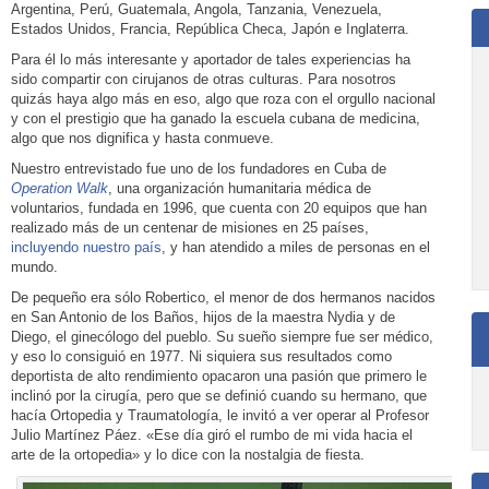
Argentina, Perú, Guatemala, Angola, Tanzania, Venezuela,
Estados Unidos, Francia, República Checa, Japón e Inglaterra.
Para él lo más interesante y aportador de tales experiencias ha
sido compartir con cirujanos de otras culturas. Para nosotros
quizás haya algo más en eso, algo que roza con el orgullo nacional
y con el prestigio que ha ganado la escuela cubana de medicina,
algo que nos dignifica y hasta conmueve.
Nuestro entrevistado fue uno de los fundadores en Cuba de
Operation Walk
, una organización humanitaria médica de
voluntarios, fundada en 1996, que cuenta con 20 equipos que han
realizado más de un centenar de misiones en 25 países,
incluyendo nuestro país
, y han atendido a miles de personas en el
mundo.
De pequeño era sólo Robertico, el menor de dos hermanos nacidos
en San Antonio de los Baños, hijos de la maestra Nydia y de
Diego, el ginecólogo del pueblo. Su sueño siempre fue ser médico,
y eso lo consiguió en 1977. Ni siquiera sus resultados como
deportista de alto rendimiento opacaron una pasión que primero le
inclinó por la cirugía, pero que se definió cuando su hermano, que
hacía Ortopedia y Traumatología, le invitó a ver operar al Profesor
Julio Martínez Páez. «Ese día giró el rumbo de mi vida hacia el
arte de la ortopedia» y lo dice con la nostalgia de fiesta.