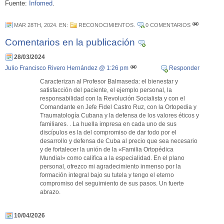
Fuente:
Infomed
.
MAR 28TH, 2024
. EN:
RECONOCIMIENTOS
.
0 COMENTARIOS
Comentarios en la publicación
28/03/2024
Julio Francisco Rivero Hernández
@ 1:26 pm
Responder
Caracterizan al Profesor Balmaseda: el bienestar y
satisfacción del paciente, el ejemplo personal, la
responsabilidad con la Revolución Socialista y con el
Comandante en Jefe Fidel Castro Ruz, con la Ortopedia y
Traumatología Cubana y la defensa de los valores éticos y
familiares. . La huella impresa en cada uno de sus
discípulos es la del compromiso de dar todo por el
desarrollo y defensa de Cuba al precio que sea necesario
y de fortalecer la unión de la «Familia Ortopédica
Mundial» como califica a la especialidad. En el plano
personal, ofrezco mi agradecimiento inmenso por la
formación integral bajo su tutela y tengo el eterno
compromiso del seguimiento de sus pasos. Un fuerte
abrazo.
10/04/2026