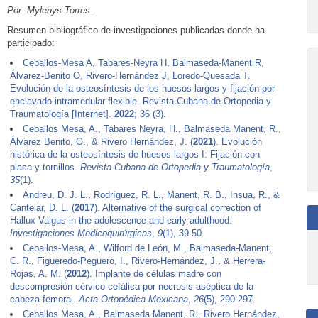
Por: Mylenys Torres
.
Resumen bibliográfico de investigaciones publicadas donde ha
participado:
Ceballos-Mesa A, Tabares-Neyra H, Balmaseda-Manent R,
Álvarez-Benito O, Rivero-Hernández J, Loredo-Quesada T.
Evolución de la osteosíntesis de los huesos largos y fijación por
enclavado intramedular flexible. Revista Cubana de Ortopedia y
Traumatologí­a [Internet].
2022
; 36 (3)
.
Ceballos Mesa, A., Tabares Neyra, H., Balmaseda Manent, R.,
Álvarez Benito, O., & Rivero Hernández, J. (
2021
). Evolución
histórica de la osteosíntesis de huesos largos I: Fijación con
placa y tornillos.
Revista Cubana de Ortopedia y Traumatología
,
35
(1)
.
Andreu, D. J. L., Rodríguez, R. L., Manent, R. B., Insua, R., &
Cantelar, D. L. (
2017
). Alternative of the surgical correction of
Hallux Valgus in the adolescence and early adulthood.
Investigaciones Medicoquirúrgicas
,
9
(1), 39-50
.
Ceballos-Mesa, A., Wilford de León, M., Balmaseda-Manent,
C. R., Figueredo-Peguero, I., Rivero-Hernández, J., & Herrera-
Rojas, A. M. (
2012
). Implante de células madre con
descompresión cérvico-cefálica por necrosis aséptica de la
cabeza femoral.
Acta Ortopédica Mexicana
,
26
(5), 290-297
.
Ceballos Mesa, A., Balmaseda Manent, R., Rivero Hernández,