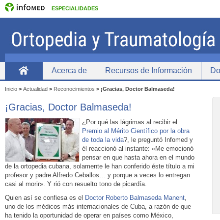
ESPECIALIDADES
Acerca de
Recursos de Información
Do
Home
Inicio
>
Actualidad
>
Reconocimientos
>
¡Gracias, Doctor Balmaseda!
¡Gracias, Doctor Balmaseda!
¿Por qué las lágrimas al recibir el
Premio al Mérito Científico por la obra
de toda la vida
?, le preguntó Infomed y
él reaccionó al instante: «Me emocionó
pensar en que hasta ahora en el mundo
de la ortopedia cubana, solamente le han conferido éste título a mi
profesor y padre Alfredo Ceballos…
y porque a veces lo entregan
casi al morir». Y rió con resuelto tono de picardía.
Quien así se confiesa es el
Doctor Roberto Balmaseda Manent
,
uno de los médicos más internacionales de Cuba, a razón de que
ha tenido la oportunidad de operar en países como México,