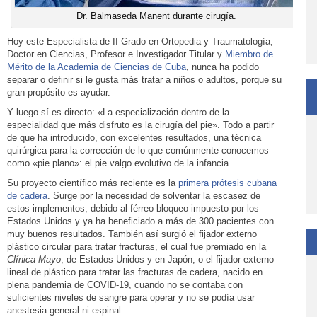
Dr. Balmaseda Manent durante cirugía.
Hoy este Especialista de II Grado en Ortopedia y Traumatología,
Doctor en Ciencias, Profesor e Investigador Titular y
Miembro de
Mérito de la Academia de Ciencias de Cuba
, nunca ha podido
separar o definir si le gusta más tratar a niños o adultos, porque su
gran propósito es ayudar.
Y luego sí es directo: «La especialización dentro de la
especialidad que más disfruto es la cirugía del pie». Todo a partir
de que ha introducido, con excelentes resultados, una técnica
quirúrgica para la corrección de lo que comúnmente conocemos
como «pie plano»: el pie valgo evolutivo de la infancia.
Su proyecto científico más reciente es la
primera prótesis cubana
de cadera
. Surge por la necesidad de solventar la escasez de
estos implementos, debido al férreo bloqueo impuesto por los
Estados Unidos y ya ha beneficiado a más de 300 pacientes con
muy buenos resultados. También así surgió el fijador externo
plástico circular para tratar fracturas, el cual fue premiado en la
Clínica Mayo
, de Estados Unidos y en Japón; o el fijador externo
lineal de plástico para tratar las fracturas de cadera, nacido en
plena pandemia de COVID-19, cuando no se contaba con
suficientes niveles de sangre para operar y no se podía usar
anestesia general ni espinal.