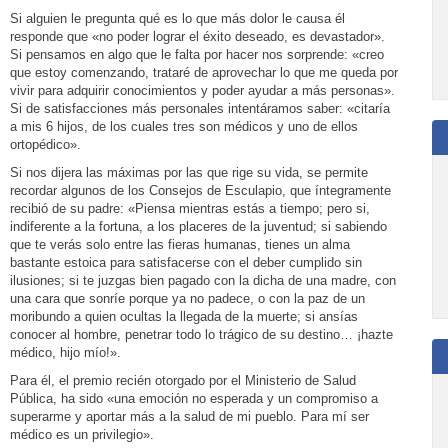
Si alguien le pregunta qué es lo que más dolor le causa él
responde que «no poder lograr el éxito deseado, es devastador».
Si pensamos en algo que le falta por hacer nos sorprende: «creo
que estoy comenzando, trataré de aprovechar lo que me queda por
vivir para adquirir conocimientos y poder ayudar a más personas».
Si de satisfacciones más personales intentáramos saber: «citaría
a mis 6 hijos, de los cuales tres son médicos y uno de ellos
ortopédico».
Si nos dijera las máximas por las que rige su vida, se permite
recordar algunos de los Consejos de Esculapio, que íntegramente
recibió de su padre: «Piensa mientras estás a tiempo; pero si,
indiferente a la fortuna, a los placeres de la juventud; si sabiendo
que te verás solo entre las fieras humanas, tienes un alma
bastante estoica para satisfacerse con el deber cumplido sin
ilusiones; si te juzgas bien pagado con la dicha de una madre, con
una cara que sonríe porque ya no padece, o con la paz de un
moribundo a quien ocultas la llegada de la muerte; si ansías
conocer al hombre, penetrar todo lo trágico de su destino… ¡hazte
médico, hijo mío!».
Para él, el premio recién otorgado por el Ministerio de Salud
Pública, ha sido «una emoción no esperada y un compromiso a
superarme y aportar más a la salud de mi pueblo. Para mí ser
médico es un privilegio».