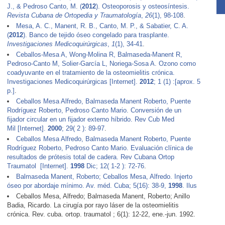
J., & Pedroso Canto, M. (
2012
). Osteoporosis y osteosíntesis.
Revista Cubana de Ortopedia y Traumatología
,
26
(1), 98-108
.
Mesa, A. C., Manent, R. B., Canto, M. P., & Sabatier, C. A.
(
2012
). Banco de tejido óseo congelado para trasplante.
Investigaciones Medicoquirúrgicas
,
1
(1), 34-41
.
Ceballos-Mesa A, Wong-Molina R, Balmaseda-Manent R,
Pedroso-Canto M, Solier-García L, Noriega-Sosa A. Ozono como
coadyuvante en el tratamiento de la osteomielitis crónica.
Investigaciones Medicoquirúrgicas [Internet].
2012
; 1 (1) :[aprox. 5
p.]
.
Ceballos Mesa Alfredo, Balmaseda Manent Roberto, Puente
Rodríguez Roberto, Pedroso Canto Mario. Conversión de un
fijador circular en un fijador externo híbrido. Rev Cub Med
Mil [Internet].
2000
; 29( 2 ): 89-97
.
Ceballos Mesa Alfredo, Balmaseda Manent Roberto, Puente
Rodríguez Roberto, Pedroso Canto Mario. Evaluación clínica de
resultados de prótesis total de cadera. Rev Cubana Ortop
Traumatol [Internet].
1998
Dic; 12( 1-2 ): 72-76
.
Balmaseda Manent, Roberto; Ceballos Mesa, Alfredo. Injerto
óseo por abordaje mínimo. Av. méd. Cuba; 5(16): 38-9,
1998
. Ilus
Ceballos Mesa, Alfredo; Balmaseda Manent, Roberto; Anillo
Badia, Ricardo. La cirugía por rayo láser de la osteomielitis
crónica. Rev. cuba. ortop. traumatol ; 6(1): 12-22, ene.-jun. 1992.