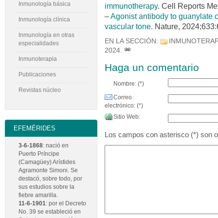
Inmunología básica
immunotherapy
. Cell Reports Me
–
Agonist antibody to guanylate 
Inmunología clínica
vascular tone
. Nature, 2024;633
Inmunología en otras
EN LA SECCIÓN:
INMUNOTERAP
especialidades
2024
.
Inmunoterapia
Haga un comentario
Publicaciones
Nombre: (*)
Revistas núcleo
Correo
electrónico: (*)
Sitio Web:
EFEMÉRIDES
Los campos con asterisco (*) son ob
3-6-1868
: nació en
Puerto Príncipe
(Camagüey) Arístides
Agramonte Simoni. Se
destacó, sobre todo, por
sus estudios sobre la
fiebre amarilla.
11-6-1901
: por el Decreto
No. 39 se estableció en