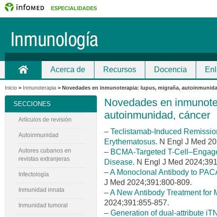
ESPECIALIDADES
Acerca de
Recursos
Docencia
Enl
Inicio
Contacto
Inicio
>
Inmunoterapia
>
Novedades en inmunoterapia: lupus, migraña, autoinmunida
Novedades en inmunoter
SECCIONES
autoinmunidad, cáncer
Artículos de revisión
–
Teclistamab-Induced Remission
Autoinmunidad
Erythematosus
. N Engl J Med 2
–
BCMA-Targeted T-Cell–Engage
Autores cubanos en
revistas extranjeras
Disease
. N Engl J Med 2024;391
–
A Monoclonal Antibody to PACA
Infectología
J Med 2024;391:800-809.
Inmunidad innata
–
A New Antibody Treatment for 
2024;391:855-857.
Inmunidad tumoral
–
Generation of dual-attribute i