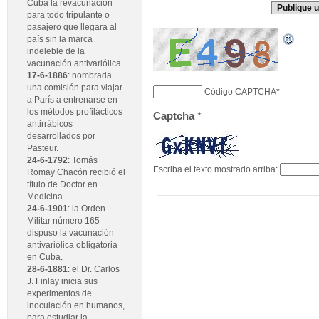
Cuba la revacunación
para todo tripulante o
pasajero que llegara al
país sin la marca
indeleble de la
vacunación antivariólica.
17-6-1886
: nombrada
una comisión para viajar
Código CAPTCHA
*
a París a entrenarse en
los métodos profilácticos
Captcha
*
antirrábicos
desarrollados por
Pasteur.
24-6-1792
: Tomás
Escriba el texto mostrado arriba:
Romay Chacón recibió el
título de Doctor en
Medicina.
24-6-1901
: la Orden
Militar número 165
dispuso la vacunación
antivariólica obligatoria
en Cuba.
28-6-1881
: el Dr. Carlos
J. Finlay inicia sus
experimentos de
inoculación en humanos,
para estudiar la