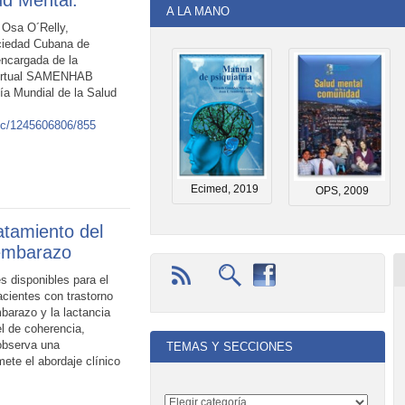
d Mental.
A LA MANO
 Osa O´Relly,
ciedad Cubana de
 encargada de la
 Virtual SAMENHAB
ía Mundial de la Salud
e/c/1245606806/855
Ecimed, 2019
OPS, 2009
atamiento del
 embarazo
 disponibles para el
acientes con trastorno
mbarazo y la lactancia
el de coherencia,
observa una
TEMAS Y SECCIONES
ete el abordaje clínico