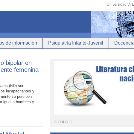
Universidad Virt
os de información
Psiquiatría Infanto-Juvenil
Docenci
no bipolar en
mente femenina
lares (BD) son
icos incapacitantes y
mente se perciben
r igual a hombres y
…