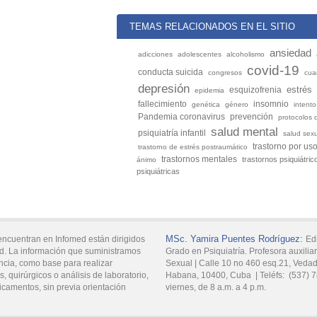
TEMAS RELACIONADOS EN EL SITIO
ansiedad
adicciones
adolescentes
alcoholismo
covid-19
conducta suicida
congresos
cua
depresión
estrés
esquizofrenia
epidemia
fallecimiento
insomnio
genética
género
intento
Pandemia coronavirus
prevención
protocolos 
salud mental
psiquiatría infantil
salud sex
trastorno por us
trastorno de estrés postraumático
trastornos mentales
trastornos psiquiátric
ánimo
psiquiátricas
MSc.
Yamira
Puentes Rodríguez:
encuentran en Infomed están dirigidos
Edi
d. La información que suministramos
Grado en Psiquiatría. Profesora auxiliar
ncia, como base para realizar
Sexual |
Calle 10 no 460 esq.21, Veda
, quirúrgicos o análisis de laboratorio,
Habana,
10400,
Cuba
|
Teléfs:
(537) 
icamentos, sin previa orientación
viernes, de 8 a.m. a 4 p.m.