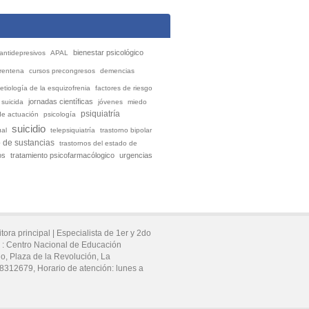
bienestar psicológico
antidepresivos
APAL
rentena
cursos precongresos
demencias
etiología de la esquizofrenia
factores de riesgo
jornadas científicas
 suicida
jóvenes
miedo
psiquiatría
de actuación
psicología
suicidio
ual
telepsiquiatría
trastorno bipolar
o de sustancias
trastornos del estado de
os
tratamiento psicofarmacólogico
urgencias
tora principal |
Especialista de 1er y 2do
 :
Centro Nacional de Educación
do,
Plaza de la Revolución,
La
78312679
, Horario de atención:
lunes a