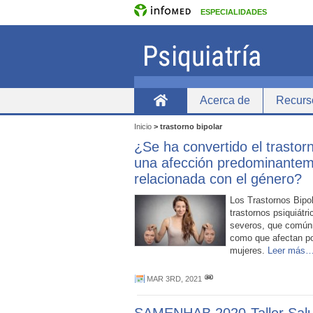
ESPECIALIDADES
Acerca de
Recurs
inicio
Inicio
>
trastorno bipolar
¿Se ha convertido el trastor
una afección predominante
relacionada con el género?
Los Trastornos Bipo
trastornos psiquiátr
severos, que común
como que afectan po
mujeres.
Leer más
MAR 3RD, 2021