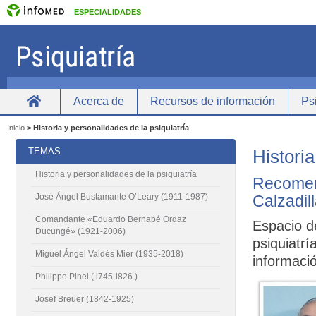
ESPECIALIDADES
Acerca de
Recursos de información
Psi
inicio
Inicio
>
Historia y personalidades de la psiquiatría
TEMAS
Historia
Historia y personalidades de la psiquiatría
Recomen
Calzadill
José Ángel Bustamante O’Leary (1911-1987)
Comandante «Eduardo Bernabé Ordaz
Espacio d
Ducungé» (1921-2006)
psiquiatr
Miguel Ángel Valdés Mier (1935-2018)
informaci
Philippe Pinel ( l745-l826 )
Josef Breuer (1842-1925)