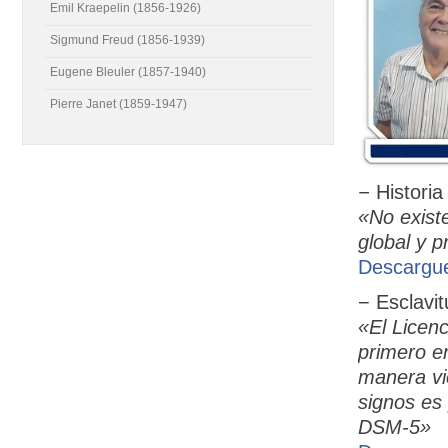
Emil Kraepelin (1856-1926)
Sigmund Freud (1856-1939)
Eugene Bleuler (1857-1940)
Pierre Janet (1859-1947)
−
Historia
«No exist
global y p
Descargue
− Esclavit
«El Licen
primero en
manera vio
signos es 
DSM-5»