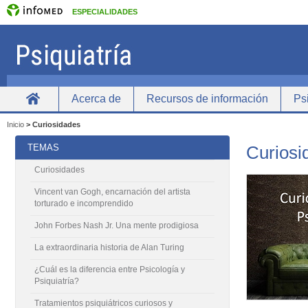
ESPECIALIDADES
Acerca de
Recursos de información
Psi
inicio
Inicio
>
Curiosidades
TEMAS
Curiosi
Curiosidades
Vincent van Gogh, encarnación del artista
torturado e incomprendido
John Forbes Nash Jr. Una mente prodigiosa
La extraordinaria historia de Alan Turing
¿Cuál es la diferencia entre Psicología y
Psiquiatría?
Tratamientos psiquiátricos curiosos y