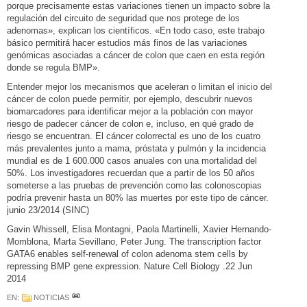
porque precisamente estas variaciones tienen un impacto sobre la
regulación del circuito de seguridad que nos protege de los
adenomas», explican los científicos. «En todo caso, este trabajo
básico permitirá hacer estudios más finos de las variaciones
genómicas asociadas a cáncer de colon que caen en esta región
donde se regula BMP».
Entender mejor los mecanismos que aceleran o limitan el inicio del
cáncer de colon puede permitir, por ejemplo, descubrir nuevos
biomarcadores para identificar mejor a la población con mayor
riesgo de padecer cáncer de colon e, incluso, en qué grado de
riesgo se encuentran. El cáncer colorrectal es uno de los cuatro
más prevalentes junto a mama, próstata y pulmón y la incidencia
mundial es de 1 600.000 casos anuales con una mortalidad del
50%. Los investigadores recuerdan que a partir de los 50 años
someterse a las pruebas de prevención como las colonoscopias
podría prevenir hasta un 80% las muertes por este tipo de cáncer.
junio 23/2014 (SINC)
Gavin Whissell, Elisa Montagni, Paola Martinelli, Xavier Hernando-
Momblona, Marta Sevillano, Peter Jung. The transcription factor
GATA6 enables self-renewal of colon adenoma stem cells by
repressing BMP gene expression. Nature Cell Biology .22 Jun
2014
EN:
NOTICIAS