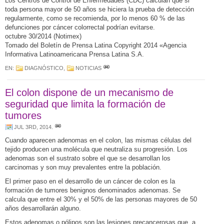
Los Centros de Control de Enfermedades (CDC) calculan que si
toda persona mayor de 50 años se hiciera la prueba de detección
regularmente, como se recomienda, por lo menos 60 % de las
defunciones por cáncer colorrectal podrían evitarse.
octubre 30/2014 (Notimex)
Tomado del Boletín de Prensa Latina Copyright 2014 «Agencia
Informativa Latinoamericana Prensa Latina S.A.
EN:
DIAGNÓSTICO
,
NOTICIAS
El colon dispone de un mecanismo de
seguridad que limita la formación de
tumores
JUL 3RD, 2014
.
Cuando aparecen adenomas en el colon, las mismas células del
tejido producen una molécula que neutraliza su progresión. Los
adenomas son el sustrato sobre el que se desarrollan los
carcinomas y son muy prevalentes entre la población.
El primer paso en el desarrollo de un cáncer de colon es la
formación de tumores benignos denominados adenomas. Se
calcula que entre el 30% y el 50% de las personas mayores de 50
años desarrollarán alguno.
Estos adenomas o pólipos son las lesiones precancerosas que, a