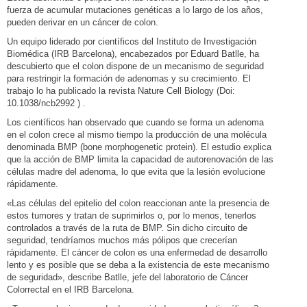
fuerza de acumular mutaciones genéticas a lo largo de los años,
pueden derivar en un cáncer de colon.
Un equipo liderado por científicos del Instituto de Investigación
Biomédica (IRB Barcelona), encabezados por Eduard Batlle, ha
descubierto que el colon dispone de un mecanismo de seguridad
para restringir la formación de adenomas y su crecimiento. El
trabajo lo ha publicado la revista Nature Cell Biology (Doi:
10.1038/ncb2992 ) .
Los científicos han observado que cuando se forma un adenoma
en el colon crece al mismo tiempo la producción de una molécula
denominada BMP (bone morphogenetic protein). El estudio explica
que la acción de BMP limita la capacidad de autorenovación de las
células madre del adenoma, lo que evita que la lesión evolucione
rápidamente.
«Las células del epitelio del colon reaccionan ante la presencia de
estos tumores y tratan de suprimirlos o, por lo menos, tenerlos
controlados a través de la ruta de BMP. Sin dicho circuito de
seguridad, tendríamos muchos más pólipos que crecerían
rápidamente. El cáncer de colon es una enfermedad de desarrollo
lento y es posible que se deba a la existencia de este mecanismo
de seguridad», describe Batlle, jefe del laboratorio de Cáncer
Colorrectal en el IRB Barcelona.