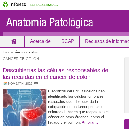
ESPECIALIDADES
Acerca de
SCAP
Recursos de informa
Inicio
Inicio
>
cáncer de colon
CÁNCER DE COLON
Descubiertas las células responsables de
las recaídas en el cáncer de colon
NOV 14TH, 2022
.
Científicos del IRB Barcelona han
identificado las células tumorales
residuales que, después de la
extirpación de un tumor primario
colorrectal, hacen que reaparezca el
cáncer en otros órganos, como el
hígado y el pulmón.
Ampliar…