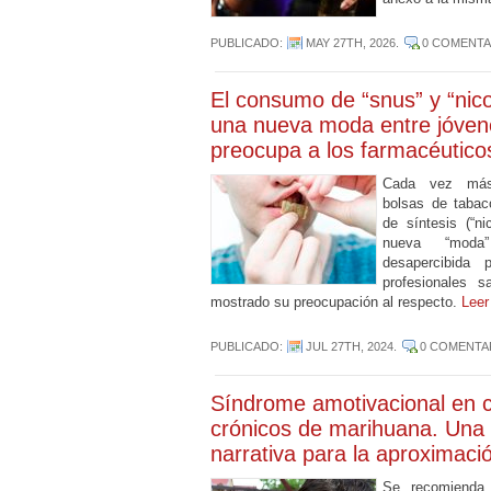
PUBLICADO:
MAY 27TH, 2026
.
0 COMENTA
El consumo de “snus” y “nic
una nueva moda entre jóven
preocupa a los farmacéutico
Cada vez más
bolsas de tabac
de síntesis (“ni
nueva “mod
desapercibida 
profesionales s
mostrado su preocupación al respecto.
Lee
PUBLICADO:
JUL 27TH, 2024
.
0 COMENTA
Síndrome amotivacional en 
crónicos de marihuana. Una 
narrativa para la aproximaci
Se recomienda 