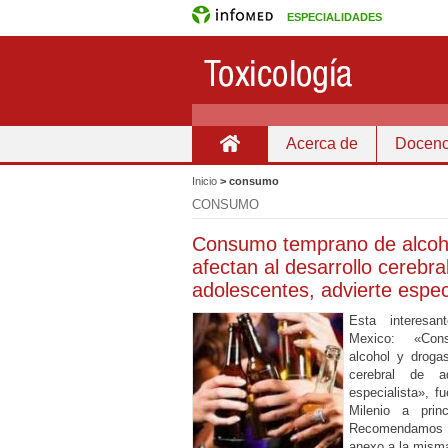
ESPECIALIDADES
Acerca de
Docenc
Inicio
Inicio
>
consumo
CONSUMO
Consumo temprano de alcoh
afectan al desarrollo cerebra
adolescentes, advierte espec
Esta interesan
Mexico: «Co
alcohol y drogas
cerebral de ad
especialista», fu
Milenio a prin
Recomendamos
anexo a la mism