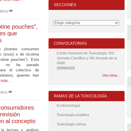
SECCIONES
RIOS
otine pouches”,
es que
s
CONVOCATORIAS
 jóvenes consumen
Centro Nacional de Toxicología: XXI
o (snus) o de nicotina
Jornada Científica y XIII Jornada de la
cotine pouches”). Esta
ANIR
a” no ha pasado
20/09/2025
para el colectivo de
anitarios, quienes han
Vea otras...
r más…
RIOS
RAMAS DE LA TOXICOLOGÍA
Ecotoxicología
consumidores
revisión
Toxicología analítica
ón al concepto
Toxicología clínica
la lectura y análisis