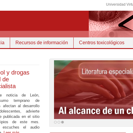
Universidad Virt
ia
Recursos de información
Centros toxicológicos
ol y drogas
l de
ialista
te noticia de León,
nsumo temprano de
 afectan al desarrollo
olescentes, advierte
e publicada en el sitio
cipios de este mes.
 escuches el audio
a.
Leer más…