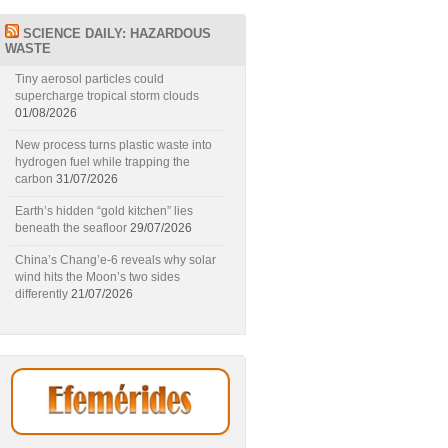
SCIENCE DAILY: HAZARDOUS
WASTE
Tiny aerosol particles could
supercharge tropical storm clouds
01/08/2026
New process turns plastic waste into
hydrogen fuel while trapping the
carbon
31/07/2026
Earth’s hidden “gold kitchen” lies
beneath the seafloor
29/07/2026
China’s Chang’e-6 reveals why solar
wind hits the Moon’s two sides
differently
21/07/2026