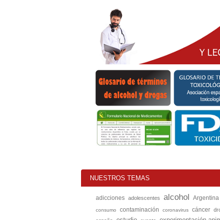
NUESTROS TEMAS
alcohol
adicciones
Argentina
adolescentes
contaminación
cáncer
dr
consumo
coronavirus
estudio
experimentación ani