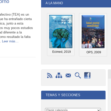
torno
A LA MANO
afectivo (TEA) es un
que ha entrañado cierta
ica, junto a esta
mos muy pocos estudios
 diferente a la
omo resultado la falta
o.
Leer más…
Ecimed, 2019
OPS, 2009
TEMAS Y SECCIONES