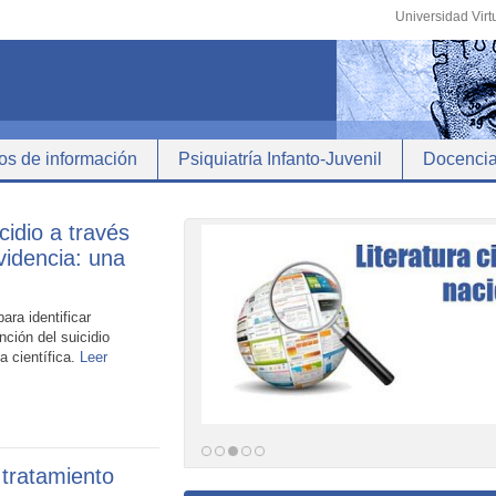
Universidad Virt
os de información
Psiquiatría Infanto-Juvenil
Docenci
cidio a través
videncia: una
para identificar
nción del suicidio
a científica.
Leer
 tratamiento