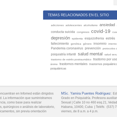
TEMAS RELACIONADOS EN EL SITIO
ansiedad
adicciones
adolescentes
alcoholismo
covid-19
conducta suicida
congresos
cua
depresión
estrés
esquizofrenia
epidemia
fallecimiento
insomnio
genética
género
intento
Pandemia coronavirus
prevención
protocolos 
salud mental
psiquiatría infantil
salud sex
trastorno por us
trastorno de estrés postraumático
trastornos mentales
trastornos psiquiátric
ánimo
psiquiátricas
MSc.
Yamira
Puentes Rodríguez:
encuentran en Infomed están dirigidos
Edi
d. La información que suministramos
Grado en Psiquiatría. Profesora auxiliar
ncia, como base para realizar
Sexual |
Calle 10 no 460 esq.21, Veda
, quirúrgicos o análisis de laboratorio,
Habana,
10400,
Cuba
|
Teléfs:
(537) 
icamentos, sin previa orientación
viernes, de 8 a.m. a 4 p.m.