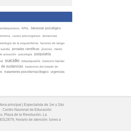
bienestar psicológico
antidepresivos
APAL
rentena
cursos precongresos
demencias
etiología de la esquizofrenia
factores de riesgo
jornadas científicas
 suicida
jóvenes
miedo
psiquiatría
de actuación
psicología
suicidio
ual
telepsiquiatría
trastorno bipolar
o de sustancias
trastornos del estado de
os
tratamiento psicofarmacólogico
urgencias
tora principal |
Especialista de 1er y 2do
 :
Centro Nacional de Educación
do,
Plaza de la Revolución,
La
78312679
, Horario de atención:
lunes a