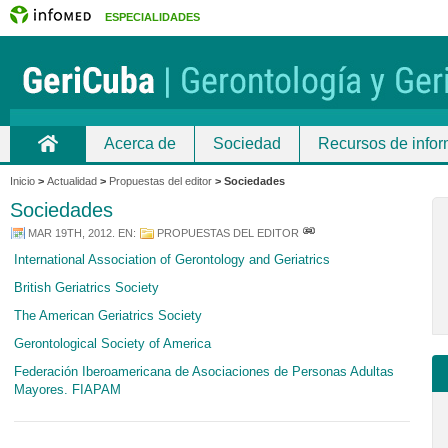
ESPECIALIDADES
Acerca de
Sociedad
Recursos de info
Inicio
Inicio
>
Actualidad
>
Propuestas del editor
>
Sociedades
Sociedades
MAR 19TH, 2012
. EN:
PROPUESTAS DEL EDITOR
International Association of Gerontology and Geriatrics
British Geriatrics Society
The American Geriatrics Society
Gerontological Society of America
Federación Iberoamericana de Asociaciones de Personas Adultas
Mayores. FIAPAM