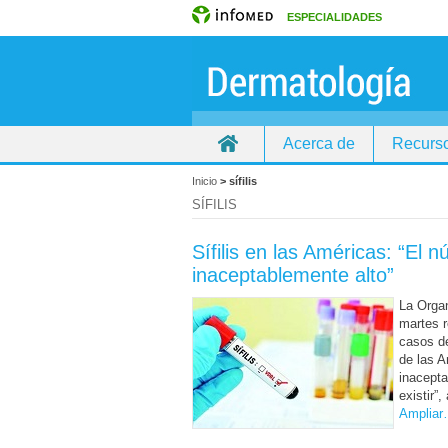
ESPECIALIDADES
Acerca de
Recurso
Inicio
>
sífilis
SÍFILIS
Sífilis en las Américas: “El
inaceptablemente alto”
La Orga
martes r
casos 
de las A
inacepta
existir”
Amplia