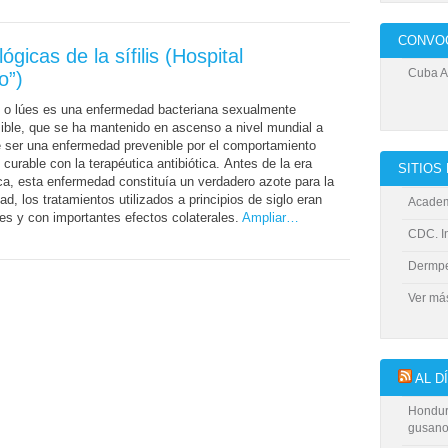
CONVO
ógicas de la sífilis (Hospital
Cuba Al
o”)
is o lúes es una enfermedad bacteriana sexualmente
ible, que se ha mantenido en ascenso a nivel mundial a
 ser una enfermedad prevenible por el comportamiento
 curable con la terapéutica antibiótica. Antes de la era
SITIO
ica, esta enfermedad constituía un verdadero azote para la
d, los tratamientos utilizados a principios de siglo eran
Academ
tes y con importantes efectos colaterales.
Ampliar…
CDC. In
Dermp
Ver m
AL D
Hondur
gusano