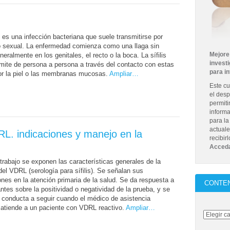
is es una infección bacteriana que suele transmitirse por
o sexual. La enfermedad comienza como una llaga sin
Mejore 
eneralmente en los genitales, el recto o la boca. La sífilis
investi
mite de persona a persona a través del contacto con estas
para i
or la piel o las membranas mucosas.
Ampliar…
Este cu
el desp
permiti
informa
para la
actuale
RL. indicaciones y manejo en la
recibir
Acceda
trabajo se exponen las características generales de la
del VDRL (serología para sífilis). Se señalan sus
ones en la atención primaria de la salud. Se da respuesta a
CONTE
antes sobre la positividad o negatividad de la prueba, y se
a conducta a seguir cuando el médico de asistencia
 atiende a un paciente con VDRL reactivo.
Ampliar…