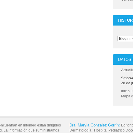
HISTOR
DATOS 
Actuali
Sitio w
28 de j
Inicio
|
Mapa de
Dra.
Maryla
González Gorrín:
encuentran en Infomed están dirigidos
Editor 
d. La información que suministramos
Dermatología :
Hospital Pediátrico Doc