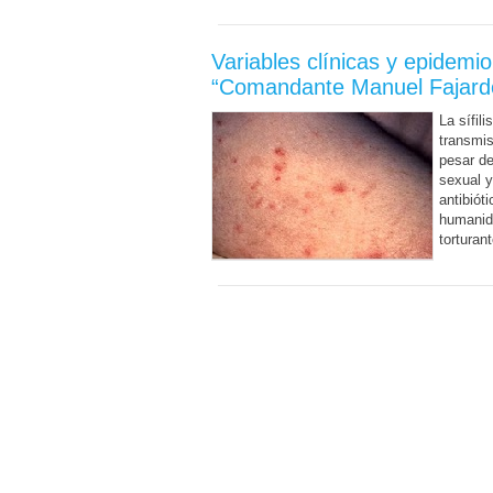
Variables clínicas y epidemiol
“Comandante Manuel Fajard
La sífil
transmis
pesar de
sexual y
antibiót
humanida
torturan