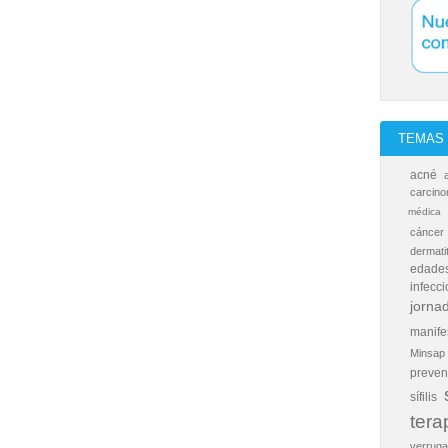
TEMAS 
acné
carcino
médica
cáncer
dermati
edades
infecc
jornad
manife
Minsap
preven
sífilis
tera
verrug