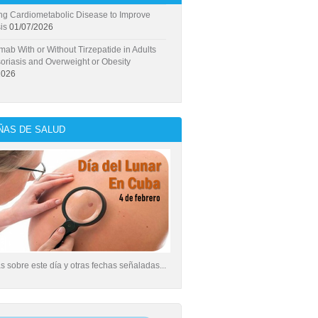
ng Cardiometabolic Disease to Improve
is
01/07/2026
mab With or Without Tirzepatide in Adults
oriasis and Overweight or Obesity
2026
AS DE SALUD
 sobre este día y otras fechas señaladas...