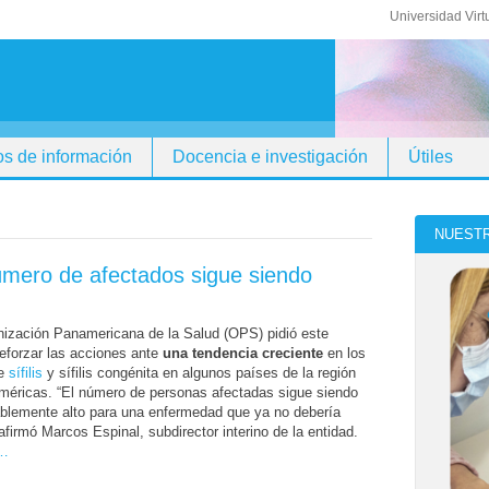
Universidad Virt
s de información
Docencia e investigación
Útiles
NUESTR
 número de afectados sigue siendo
nización Panamericana de la Salud (OPS) pidió este
eforzar las acciones ante
una tendencia creciente
en los
de
sífilis
y sífilis congénita en algunos países de la región
méricas. “El número de personas afectadas sigue siendo
blemente alto para una enfermedad que ya no debería
, afirmó Marcos Espinal, subdirector interino de la entidad.
r…