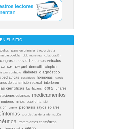
EN EL SITIO
adultos
atención primaria
biotecnología
ma basocelular
ciclo menstrual
colaboración
covid-19
cursos virtuales
congresos
cáncer de piel
dermatitis atópica
diabetes
diagnóstico
tis por contacto
 pediátricas
hormonas
escabiosis
ictiosis
iones de transmisión sexual
interferón
as científicas
lepra
lunares
La Habana
medicamentos
staciones cutáneas
niños
mujeres
papiloma
piel
psoriasis
rayos solares
ción
prurito
síntomas
tecnologías de la información
péutica
tratamientos cosméticos
vitiligo
as
viruela símica