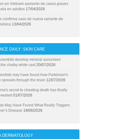
ten en Vietnam aumento de casos graves
cela en adultos
17/04/2026
r confirma caso de nueva variante de
 símica
13/04/2026
NCE DAILY: SKIN CARE
ientists develop mineral sunscreen
 the chalky white cast
20/07/2026
ientists may have found how Parkinson's
 spreads through the brain
12/07/2026
a's secret to cheating death has finally
evealed
01/07/2026
sts May Have Found What Really Triggers
mer’s Disease
19/06/2026
A DERMATOLOGY