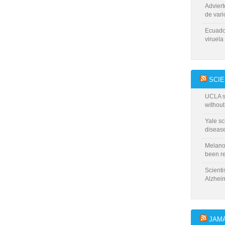
Advier
de vari
Ecuado
viruela
SCIE
UCLA sc
without
Yale sc
disease
Melanom
been r
Scienti
Alzhei
JAM