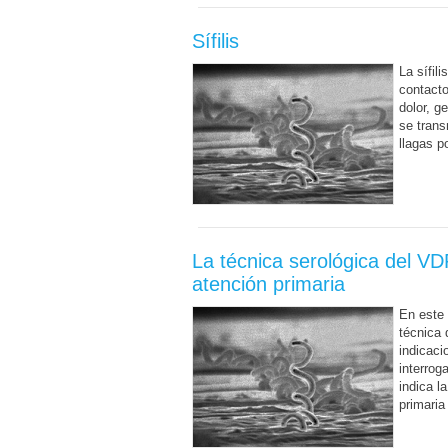
Sífilis
La sífil
contact
dolor, g
se trans
llagas p
La técnica serológica del VD
atención primaria
En este 
técnica 
indicaci
interrog
indica l
primaria