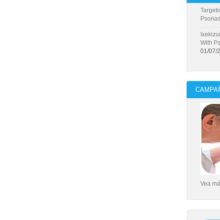
Targeti
Psorias
Ixekizu
With Ps
01/07/
CAMPAÑ
Vea más