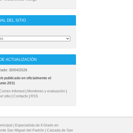
IAL DEL SITIO
DE ACTUALIZACIÓN
zado: 30/04/2026
eb publicado en oficialmente el
unio 2011
Correo Infomed
|
Monitoreo y evaluación
|
l sitio
|
Contacto
|
RSS
principal |
Especialista de II Grado en
ente San Miguel del Padrón |
Calzada de San