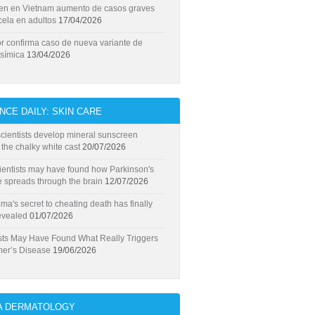
ten en Vietnam aumento de casos graves
cela en adultos
17/04/2026
r confirma caso de nueva variante de
 símica
13/04/2026
NCE DAILY: SKIN CARE
ientists develop mineral sunscreen
 the chalky white cast
20/07/2026
ientists may have found how Parkinson's
 spreads through the brain
12/07/2026
a's secret to cheating death has finally
evealed
01/07/2026
sts May Have Found What Really Triggers
mer’s Disease
19/06/2026
A DERMATOLOGY