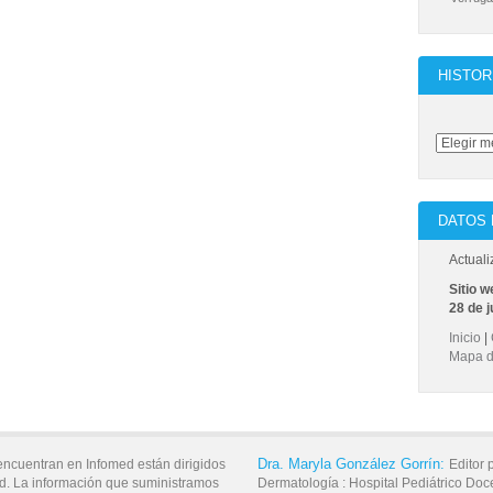
HISTOR
DATOS 
Actuali
Sitio w
28 de j
Inicio
|
Mapa de
Dra.
Maryla
González Gorrín:
encuentran en Infomed están dirigidos
Editor 
d. La información que suministramos
Dermatología :
Hospital Pediátrico Doc