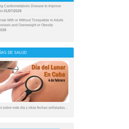
ng Cardiometabolic Disease to Improve
is
01/07/2026
mab With or Without Tirzepatide in Adults
oriasis and Overweight or Obesity
2026
AS DE SALUD
 sobre este día y otras fechas señaladas...