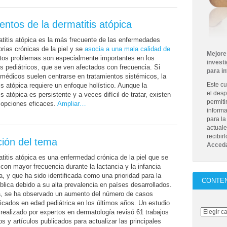
entos de la dermatitis atópica
titis atópica es la más frecuente de las enfermedades
orias crónicas de la piel y se
asocia a una mala calidad de
Mejore 
tos problemas son especialmente importantes en los
investi
s pediátricos, que se ven afectados con frecuencia. Si
para i
 médicos suelen centrarse en tratamientos sistémicos, la
Este cu
is atópica requiere un enfoque holístico. Aunque la
el desp
is atópica es persistente y a veces difícil de tratar, existen
permiti
opciones eficaces.
Ampliar…
informa
para la
actuale
recibir
ción del tema
Acceda
titis atópica es una enfermedad crónica de la piel que se
con mayor frecuencia durante la lactancia y la infancia
, y que ha sido identificada como una prioridad para la
CONTE
blica debido a su alta prevalencia en países desarrollados.
, se ha observado un aumento del número de casos
icados en edad pediátrica en los últimos años. Un estudio
 realizado por expertos en dermatología revisó 61 trabajos
cos y artículos publicados para actualizar las principales