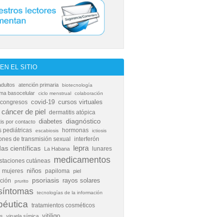
EN EL SITIO
adultos
atención primaria
biotecnología
ma basocelular
ciclo menstrual
colaboración
covid-19
cursos virtuales
congresos
cáncer de piel
dermatitis atópica
diabetes
diagnóstico
tis por contacto
 pediátricas
hormonas
escabiosis
ictiosis
iones de transmisión sexual
interferón
as científicas
lepra
lunares
La Habana
medicamentos
staciones cutáneas
niños
mujeres
papiloma
piel
psoriasis
rayos solares
ción
prurito
síntomas
tecnologías de la información
péutica
tratamientos cosméticos
vitiligo
as
viruela símica