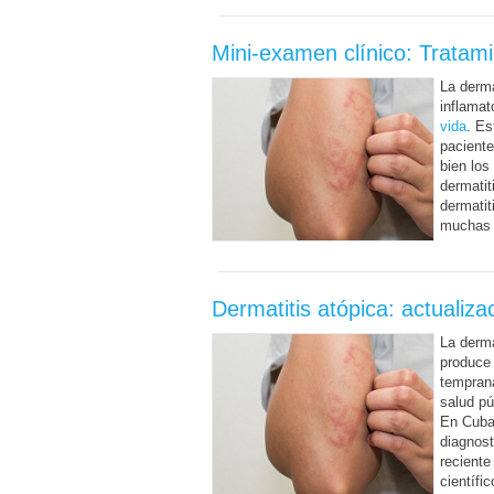
Mini-examen clínico: Tratami
La derma
inflamat
vida
. Es
paciente
bien los
dermatit
dermatit
muchas 
Dermatitis atópica: actualiza
La derma
produce 
temprana
salud pú
En Cuba
diagnost
reciente
científi