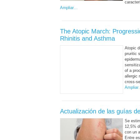
caracter
Ampliar…
The Atopic March: Progressio
Rhinitis and Asthma
Atopic d
pruritic
epiderma
sensitiz
of a pro
allergic
cross-se
Amplia
Actualización de las guías d
Se estim
12,5% de
con un 
Entre es