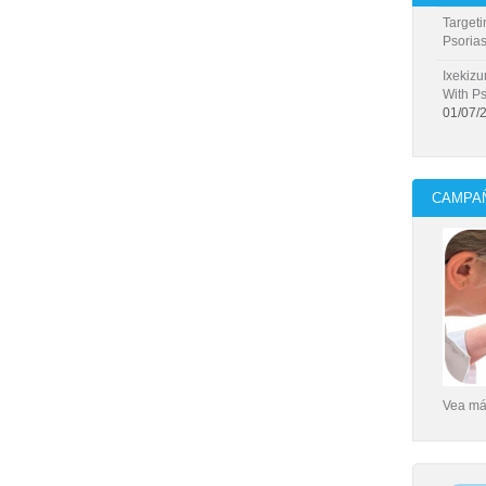
Targeti
Psorias
Ixekizu
With Ps
01/07/
CAMPAÑ
Vea más