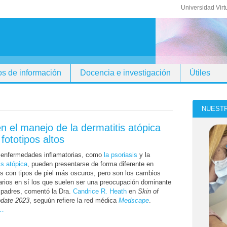
Universidad Virt
s de información
Docencia e investigación
Útiles
NUESTR
n el manejo de la dermatitis atópica
fototipos altos
enfermedades inflamatorias, como
la psoriasis
y la
is atópica
, pueden presentarse de forma diferente en
s con tipos de piel más oscuros, pero son los cambios
rios en sí los que suelen ser una preocupación dominante
 padres, comentó la Dra.
Candrice R. Heath
en
Skin of
pdate 2023
, seguún refiere la red médica
Medscape
.
r…