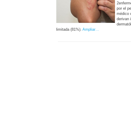
2enferm
por el p
médico d
derivan 
dermatól
limitada (81%).
Ampliar…