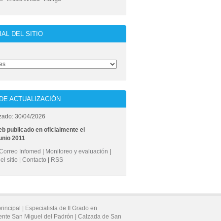
IAL DEL SITIO
DE ACTUALIZACIÓN
zado: 30/04/2026
eb publicado en oficialmente el
unio 2011
Correo Infomed
|
Monitoreo y evaluación
|
l sitio
|
Contacto
|
RSS
principal |
Especialista de II Grado en
ente San Miguel del Padrón |
Calzada de San