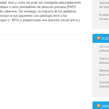
edad leve y como tal pudo ser manejada adecuadamente
Advier
ediatra u otros prestadores de atención primaria (PAP)/
de vari
e cabecera. Sin embargo, la mayoría de los pediatras
Ecuado
incluso a sus pacientes con patología leve a los
viruela
ogos (~ 85%) y proporcionan una atención inicial única y
SCIE
UCLA sc
without
Yale sc
disease
Melanom
been r
Scienti
Alzhei
JAM