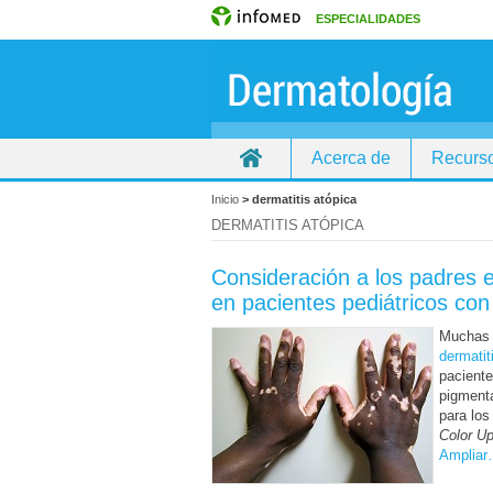
ESPECIALIDADES
Acerca de
Recurso
Inicio
>
dermatitis atópica
DERMATITIS ATÓPICA
Consideración a los padres e
en pacientes pediátricos con 
Muchas 
dermatit
paciente
pigmenta
para los
Color U
Amplia