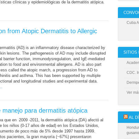
ísticas clínicas y epidemiológicas de la dermatitis atópica.
CONVO
Cuba Al
n from Atopic Dermatitis to Allergic
ermatitis (AD) is an inflammatory disease characterized by
SITIO
 skin lesions. The pathogenesis of AD may include disrupted
l barrier function, immunodysregulation, and IgE-mediated
Academ
ation to food and environmental allergens. AD is also part
cess called the atopic march, a progression from AD to
CDC. In
 rhinitis and asthma. This has been supported by multiple
ctional and longitudinal studies and experimental data.
Dermp
r…
Ver m
e manejo para dermatitis atópica
AL D
a que en 2009 -2011, la dermatitis atópica (DA) afectó al
 los niños (0-17 años de edad) en los Estados Unidos,
Hondur
aumento de poco más de 5% desde 1997 hasta 1999.
gusano
tos pacientes, la gran mayoría (~67%) presentaron