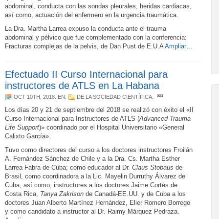
abdominal, conducta con las sondas pleurales, heridas cardiacas,
así como, actuación del enfermero en la urgencia traumática.
La Dra. Martha Larrea expuso la conducta ante el trauma
abdominal y pélvico que fue complementado con la conferencia:
Fracturas complejas de la pelvis, de Dan Pust de E.U.A
Ampliar…
Efectuado II Curso Internacional para
instructores de ATLS en La Habana
OCT 10TH, 2018
. EN:
DE LA SOCIEDAD CIENTÍFICA
.
Los días 20 y 21 de septiembre del 2018 se realizó con éxito el «II
Curso Internacional para Instructores de ATLS (
Advanced Trauma
Life Support
)» coordinado por el Hospital Universitario «General
Calixto García».
Tuvo como directores del curso a los doctores instructores Froilán
A. Fernández Sánchez de Chile y a la Dra. Cs. Martha Esther
Larrea Fabra de Cuba; como educador al Dr.
Claus Stobaus
de
Brasil, como coordinadora a la Lic. Mayelin Durruthy Álvarez de
Cuba, así como, instructores a los doctores Jaime Cortés de
Costa Rica,
Tanya Zakrison
de Canadá-EE.UU. y de Cuba a los
doctores Juan Alberto Martínez Hernández, Elier Romero Borrego
y como candidato a instructor al Dr. Raimy Márquez Pedraza.