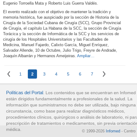
Eugenio Torroella Mata y Roberto Luis Guerra Valdés.
El evento realizado con el objetivo de mantener la tradición y
memoria histórica, fue auspiciado por la sección de Historia de la
Cirugía de la Sociedad Cubana de Cirugía (SCC), Grupo Provincial
de Cirugía, el capítulo La Habana de la SCC, la sección de Cirugía
Torácica y la sección de Informática de la SCC y los servicios de
cirugía de los Hospitales Universitarios y las Facultades de
Medicina, Manuel Fajardo, Calixto García, Miguel Enríquez,
Salvador Allende, 10 de Octubre, Julio Trigo, Freyre de Andrade,
Joaquín Albarrán y Hermanos Ameijeiras.
Ampliar…
1
2
3
4
5
6
7
Políticas del Portal
. Los contenidos que se encuentran en Infomed
están dirigidos fundamentalmente a profesionales de la salud. La
información que suministramos no debe ser utilizada, bajo ninguna
circunstancia, como base para realizar diagnósticos médicos,
procedimientos clínicos, quirúrgicos o análisis de laboratorio, ni par
prescripción de tratamientos o medicamentos, sin previa orientació
médica.
© 1999-2026
Infomed
- Centro