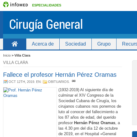
ESPECIALIDADES
Acerca de
Sociedad
Grupo
Recurs
Inicio
Inicio
>
Villa Clara
VILLA CLARA
Fallece el profesor Hernán Pérez Oramas
OCT 12TH, 2019
. EN:
OBITUARIOS
.
(1932-2019) Al siguiente día de
culminar el XIV Congreso de la
Sociedad Cubana de Cirugía, los
cirujanos cubanos nos ponemos de
luto al conocer del fallecimiento a
los 87 años de edad, del querido
profesor
Hernán Pérez Oramas
, a
las 4.30 pm del día 12 de octubre
de 2019, en el Hospital «General