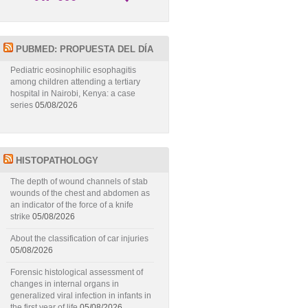
PUBMED: PROPUESTA DEL DÍA
Pediatric eosinophilic esophagitis
among children attending a tertiary
hospital in Nairobi, Kenya: a case
series
05/08/2026
HISTOPATHOLOGY
The depth of wound channels of stab
wounds of the chest and abdomen as
an indicator of the force of a knife
strike
05/08/2026
About the classification of car injuries
05/08/2026
Forensic histological assessment of
changes in internal organs in
generalized viral infection in infants in
the first year of life
05/08/2026