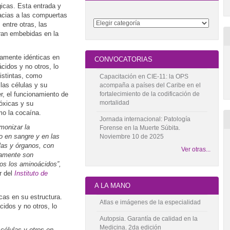
gicas. Esta entrada y
acias a las compuertas
entre otras, las
an embebidas en la
camente idénticas en
CONVOCATORIAS
cidos y no otros, lo
istintas, como
Capacitación en CIE-11: la OPS
las células y su
acompaña a países del Caribe en el
fortalecimiento de la codificación de
, el funcionamiento de
mortalidad
tóxicas y su
mo la cocaína.
Jornada internacional: Patología
monizar la
Forense en la Muerte Súbita.
 en sangre y en las
Noviembre 10 de 2025
ulas y órganos, con
Ver otras...
camente son
os los aminoácidos”,
r del
Instituto de
A LA MANO
cas en su estructura.
Atlas e imágenes de la especialidad
idos y no otros, lo
Autopsia. Garantía de calidad en la
Medicina. 2da edición
células y otros en