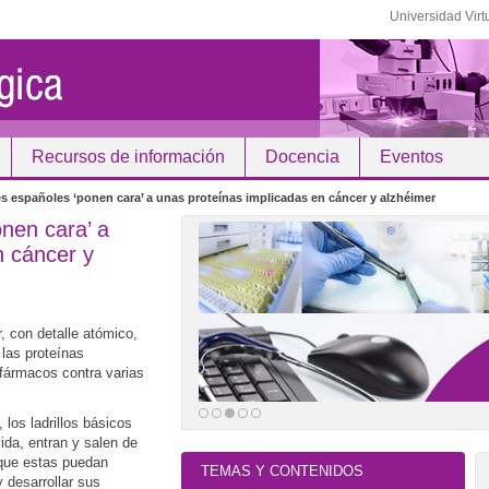
Universidad Virt
Recursos de información
Docencia
Eventos
s españoles ‘ponen cara’ a unas proteínas implicadas en cáncer y alzhéimer
nen cara’ a
n cáncer y
, con detalle atómico,
 las proteínas
 fármacos contra varias
los ladrillos básicos
ida, entran y salen de
 que estas puedan
TEMAS Y CONTENIDOS
y desarrollar sus