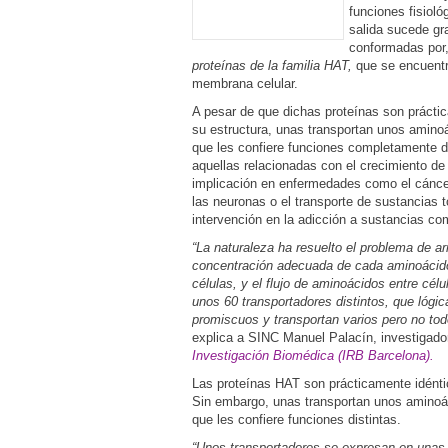
funciones fisioló
salida sucede gr
conformadas por, 
proteínas de la familia HAT,
que se encuentr
membrana celular.
A pesar de que dichas proteínas son prácti
su estructura, unas transportan unos aminoá
que les confiere funciones completamente d
aquellas relacionadas con el crecimiento de 
implicación en enfermedades como el cáncer
las neuronas o el transporte de sustancias 
intervención en la adicción a sustancias co
“La naturaleza ha resuelto el problema de ar
concentración adecuada de cada aminoácido
células, y el flujo de aminoácidos entre cél
unos 60 transportadores distintos, que lógi
promiscuos y transportan varios pero no tod
explica a SINC Manuel Palacín, investigado
Investigación Biomédica ​​(IRB Barcelona).
Las proteínas HAT son prácticamente idénti
Sin embargo, unas transportan unos aminoác
que les confiere funciones distintas.
“Unos transportadores se expresan en unas 