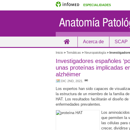
ESPECIALIDADES
Acerca de
SCAP
Inicio
Inicio
>
Temáticas
>
Neuropatología
>
Investigadore
Investigadores españoles ‘po
unas proteínas implicadas e
alzhéimer
DIC 2ND, 2021
.
Los expertos han sido capaces de visualizar
la estructura de un miembro de la familia de
HAT. Los resultados facilitarán el diseño de
enfermedades prevalentes.
Los aminoácidos, 
que permiten la v
las células para
crecer, dividirse 