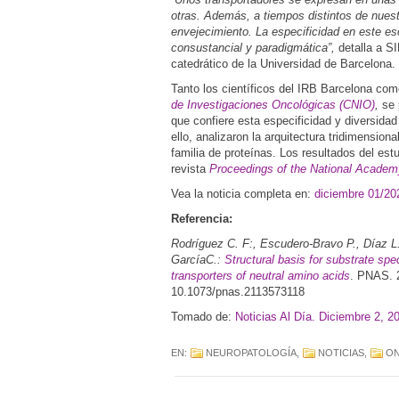
otras. Además, a tiempos distintos de nuest
envejecimiento. La especificidad en este es
consustancial y paradigmática”,
detalla a SI
catedrático de la Universidad de Barcelona.
Tanto los científicos del IRB Barcelona co
de Investigaciones Oncológicas (CNIO)
,
se 
que confiere esta especificidad y diversidad
ello, analizaron la arquitectura tridimension
familia de proteínas. Los resultados del est
revista
Proceedings of the National Acade
Vea la noticia completa en:
diciembre 01/20
Referencia:
Rodríguez C. F:, Escudero-Bravo P., Díaz L.
GarcíaC.:
Structural basis for substrate spec
transporters of neutral amino acids
. PNAS. 
10.1073/pnas.2113573118
Tomado de:
Noticias Al Día. Diciembre 2, 2
EN:
NEUROPATOLOGÍA
,
NOTICIAS
,
ON