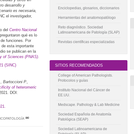
ro desarrollo y
Enciclopedias, glosarios, diccionarios
cenario es necesaria,
NC el investigador,
Herramientas del anatomopatólogo
Reto diagnóstico. Sociedad
mo del
Centro Nacional
Latinoamericana de Patología (SLAP)
preguntaron qué es lo
 de funciones. Por
Revistas científicas especializadas
al de esta importante
udio se publican en la
my of Sciences (PNAS)
.
21 (SINC)
SITIOS RECOMENDADOS
College of American Pathologists.
Protocolos y guías
, Bartoccioni P.,
ificity of heteromeric
Instituto Nacional del Cáncer de
2021. DOI:
EE.UU.
Medscape. Pathology & Lab Medicine
021.
Sociedad Española de Anatomía
COPATOLOGÍA
Patológica (SEAP)
Sociedad Latinoamericana de
Patología (SLAP)