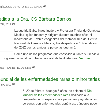
RTÍCULOS DE AUTORES CUBANOS
dida a la Dra. CS Bárbara Barrios
1TH, 2012
La querida Baby, Investigadora y Profesora Titular de Genética
Médica, quien fundara y dirigiera durante muchos años el
laboratorio de Errores congénitos del metabolismo del Centro
Nacional de Genética Médica, fue despedida el 10 de febrero
del 2012 por los amigos y personas que amó.
Como uno de los programas que consolidó durante su servicio
l Programa nacional de cribado neonatal de fenilcetonuria.
Ver más…
UESTROS ESPECIALISTAS
undial de las enfermedades raras o minoritarias
7TH, 2012
El 29 de febrero, hace ya 5 años, se celebra el
Día
Mundial de las enfermedades raras
dedicado a la
búsqueda de un espacio para pensar en y ayudar a las
personas con enfermedades genéticas; cánceres poco