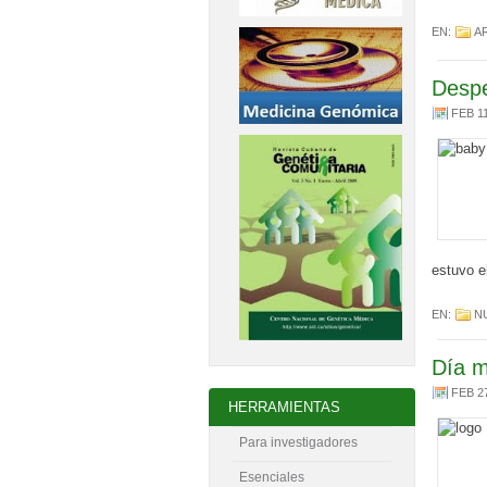
EN:
A
Despe
FEB 1
estuvo e
EN:
N
Día m
FEB 2
HERRAMIENTAS
Para investigadores
Esenciales