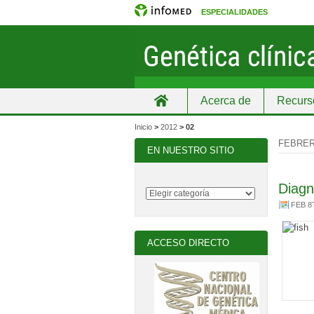
ESPECIALIDADES
Acerca de
Recurs
Inicio
Inicio
>
2012
>
02
FEBRER
EN NUESTRO SITIO
Diagn
FEB 8
ACCESO DIRECTO