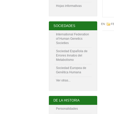
Hojas informativas
EN:
F
SOCIEDADES
International Federation
of Human Genetics
Societies
Sociedad Española de
Errores Innatos del
Metabolismo
Sociedad Europea de
Genética Humana
Ver otras...
DE LA HISTORIA
Personalidades