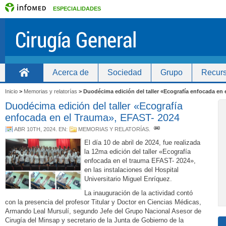
ESPECIALIDADES
Acerca de
Sociedad
Grupo
Recurs
Inicio
Inicio
>
Memorias y relatorías
>
Duodécima edición del taller «Ecografía enfocada en 
Duodécima edición del taller «Ecografía
enfocada en el Trauma», EFAST- 2024
ABR 10TH, 2024
. EN:
MEMORIAS Y RELATORÍAS
.
El día 10 de abril de 2024, fue realizada
la 12ma edición del taller «Ecografía
enfocada en el trauma EFAST- 2024»,
en las instalaciones del Hospital
Universitario Miguel Enríquez.
La inauguración de la actividad contó
con la presencia del profesor Titular y Doctor en Ciencias Médicas,
Armando Leal Mursulí, segundo Jefe del Grupo Nacional Asesor de
Cirugía del Minsap y secretario de la Junta de Gobierno de la