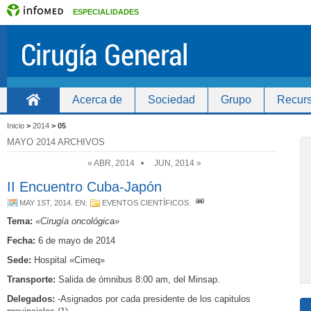
ESPECIALIDADES
Acerca de
Sociedad
Grupo
Recurs
Inicio
Inicio
>
2014
>
05
MAYO 2014 ARCHIVOS
« ABR, 2014
•
JUN, 2014 »
II Encuentro Cuba-Japón
MAY 1ST, 2014
. EN:
EVENTOS CIENTÍFICOS
.
Tema:
«Cirugía oncológica»
Fecha:
6 de mayo de 2014
Sede:
Hospital «Cimeq»
Transporte:
Salida de ómnibus 8:00 am, del Minsap.
Delegados:
-Asignados por cada presidente de los capitulos