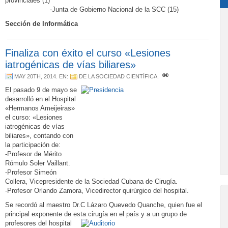
provinciales (1)
-Junta de Gobierno Nacional de la SCC (15)
Sección de Informática
Finaliza con éxito el curso «Lesiones
iatrogénicas de vías biliares»
MAY 20TH, 2014
. EN:
DE LA SOCIEDAD CIENTÍFICA
.
El pasado 9 de mayo se
desarrolló en el Hospital
«Hermanos Ameijeiras»
el curso: «Lesiones
iatrogénicas de vías
biliares», contando con
la participación de:
-Profesor de Mérito
Rómulo Soler Vaillant.
-Profesor Simeón
Collera, Vicepresidente de la Sociedad Cubana de Cirugía.
-Profesor Orlando Zamora, Vicedirector quirúrgico del hospital.
Se recordó al maestro Dr.C Lázaro Quevedo Quanche, quien fue el
principal exponente de esta cirugía en
el país y a un grupo de
profesores del hospital