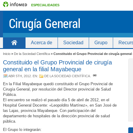
ESPECIALIDADES
Acerca de
Sociedad
Grupo
Recurs
Inicio
Inicio
>
De la Sociedad Científica
>
Constituido el Grupo Provincial de cirugía general 
Constituido el Grupo Provincial de cirugía
general en la filial Mayabeque
ABR 5TH, 2012
. EN:
DE LA SOCIEDAD CIENTÍFICA
.
En la Filial Mayabeque quedó constituido el Grupo Provincial de
Cirugía General, por resolución del Director provincial de Salud
Pública.
El encuentro se realizó el pasado día 5 de abril de 2012, en el
Hospital General Docente: «Leopoldito Martínez», en San José de
las Lajas, provincia Mayabeque. Con participación del
departamento de hospitales de la dirección provincial de salud
pública.
El Grupo lo integrarán: