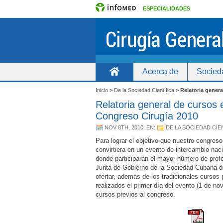
ESPECIALIDADES
Acerca de
Socied
Inicio
Inicio
>
De la Sociedad Científica
>
Relatoria genera
Relatoria general de cursos 
Congreso Cirugía 2010
NOV 8TH, 2010
. EN:
DE LA SOCIEDAD CIE
Para lograr el objetivo que nuestro congreso
convirtiera en un evento de intercambio naci
donde participaran el mayor número de prof
Junta de Gobierno de la Sociedad Cubana de
ofertar, además de los tradicionales cursos
realizados el primer día del evento (1 de no
cursos previos al congreso.