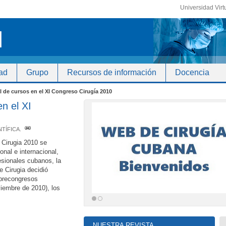
Universidad Virt
ad
Grupo
Recursos de información
Docencia
l de cursos en el XI Congreso Cirugía 2010
en el XI
NTÍFICA
.
 Cirugia 2010 se
onal e internacional,
esionales cubanos, la
 Cirugia decidió
 precongresos
viembre de 2010), los
NUESTRA REVISTA