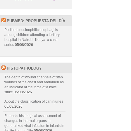
PUBMED: PROPUESTA DEL DÍA
Pediatric eosinophilic esophagitis
among children attending a tertiary
hospital in Nairobi, Kenya: a case
series
05/08/2026
HISTOPATHOLOGY
The depth of wound channels of stab
wounds of the chest and abdomen as
an indicator of the force of a knife
strike
05/08/2026
About the classification of car injuries
05/08/2026
Forensic histological assessment of
changes in internal organs in
generalized viral infection in infants in
the first year of life
05/08/2026