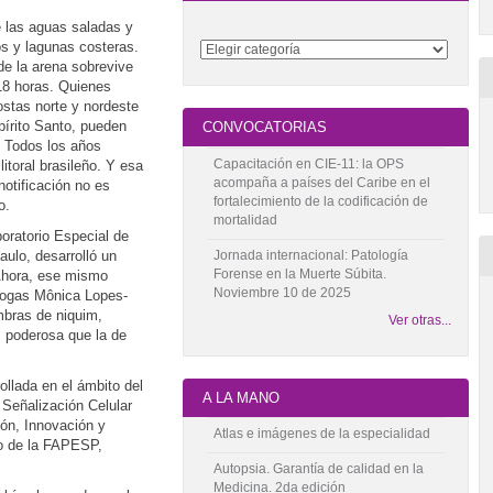
e las aguas saladas y
os y lagunas costeras.
de la arena sobrevive
 18 horas. Quienes
ostas norte y nordeste
pírito Santo, pueden
CONVOCATORIAS
. Todos los años
Capacitación en CIE-11: la OPS
itoral brasileño. Y esa
acompaña a países del Caribe en el
notificación no es
fortalecimiento de la codificación de
o.
mortalidad
oratorio Especial de
Jornada internacional: Patología
aulo, desarrolló un
Forense en la Muerte Súbita.
 Ahora, ese mismo
Noviembre 10 de 2025
logas Mônica Lopes-
mbras de niquim,
Ver otras...
 poderosa que la de
ollada en el ámbito del
A LA MANO
 Señalización Celular
ión, Innovación y
Atlas e imágenes de la especialidad
o de la FAPESP,
Autopsia. Garantía de calidad en la
Medicina. 2da edición