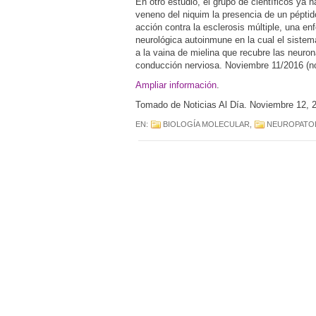
En otro estudio, el grupo de científicos ya 
veneno del niquim la presencia de un péptid
acción contra la esclerosis múltiple, una en
neurológica autoinmune en la cual el sistem
a la vaina de mielina que recubre las neuro
conducción nerviosa. Noviembre 11/2016 (no
Ampliar información
.
Tomado de Noticias Al Día. Noviembre 12, 
EN:
BIOLOGÍA MOLECULAR
,
NEUROPATO