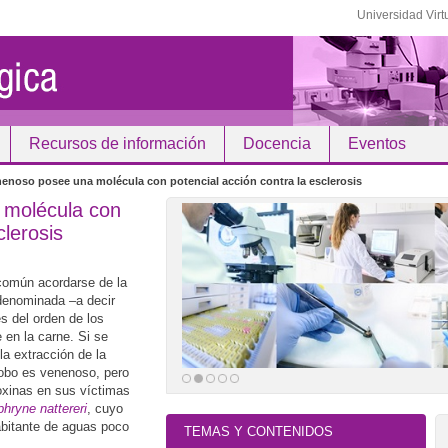
Universidad Virt
Recursos de información
Docencia
Eventos
enoso posee una molécula con potencial acción contra la esclerosis
 molécula con
clerosis
común acordarse de la
denominada –a decir
s del orden de los
 en la carne. Si se
a extracción de la
globo es venenoso, pero
toxinas en sus víctimas
hryne nattereri
, cuyo
abitante de aguas poco
TEMAS Y CONTENIDOS