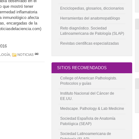
había observado en el
o que mostró tener
Enciclopedias, glosarios, diccionarios
fermedad inflamatoria
a inmunológico afecta
Herramientas del anatomopatólogo
nas, encargadas de la
Reto diagnóstico. Sociedad
ticiasdelaciencia.com)
Latinoamericana de Patología (SLAP)
Revistas científicas especializadas
2016
LOGÍA
,
NOTICIAS
SITIOS RECOMENDADOS
College of American Pathologists.
Protocolos y guías
Instituto Nacional del Cáncer de
EE.UU.
Medscape. Pathology & Lab Medicine
Sociedad Española de Anatomía
Patológica (SEAP)
Sociedad Latinoamericana de
Patología (SLAP)