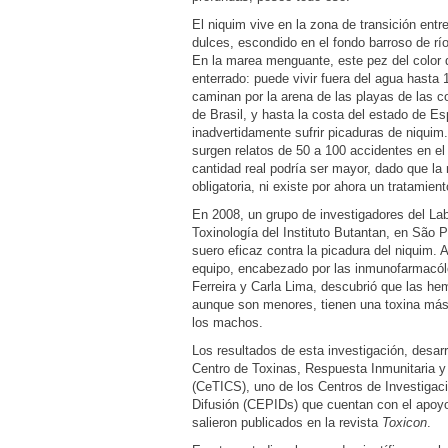
El niquim vive en la zona de transición entr
dulces, escondido en el fondo barroso de rí
En la marea menguante, este pez del color 
enterrado: puede vivir fuera del agua hasta
caminan por la arena de las playas de las c
de Brasil, y hasta la costa del estado de Es
inadvertidamente sufrir picaduras de niquim
surgen relatos de 50 a 100 accidentes en el l
cantidad real podría ser mayor, dado que la 
obligatoria, ni existe por ahora un tratamient
En 2008, un grupo de investigadores del Lab
Toxinología del Instituto Butantan, en São P
suero eficaz contra la picadura del niquim.
equipo, encabezado por las inmunofarmacó
Ferreira y Carla Lima, descubrió que las he
aunque son menores, tienen una toxina más
los machos.
Los resultados de esta investigación, desarr
Centro de Toxinas, Respuesta Inmunitaria y
(CeTICS), uno de los Centros de Investigac
Difusión (CEPIDs) que cuentan con el apoy
salieron publicados en la revista
Toxicon
.