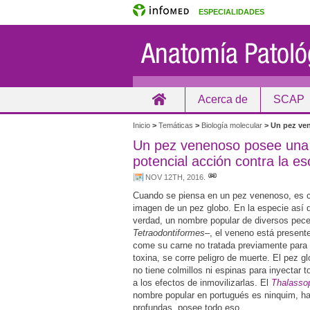
ESPECIALIDADES
Acerca de
SCAP
Inicio
Inicio
>
Temáticas
>
Biología molecular
>
Un pez ven
Un pez venenoso posee una
potencial acción contra la es
NOV 12TH, 2016
.
Cuando se piensa en un pez venenoso, es 
imagen de un pez globo. En la especie así 
verdad, un nombre popular de diversos pece
Tetraodontiformes
–, el veneno está presente
come su carne no tratada previamente para l
toxina, se corre peligro de muerte. El pez 
no tiene colmillos ni espinas para inyectar 
a los efectos de inmovilizarlas. El
Thalassop
nombre popular en portugués es ninquim, h
profundas, posee todo eso.