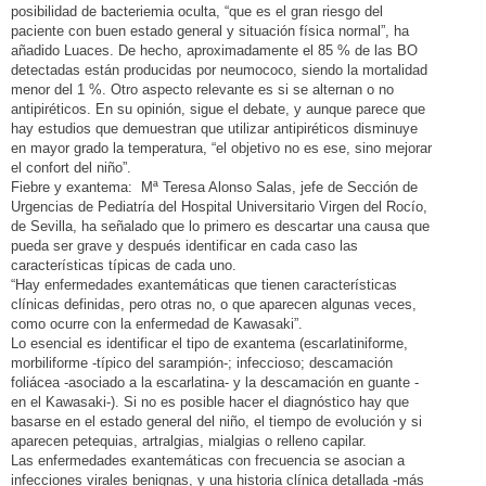
posibilidad de bacteriemia oculta, “que es el gran riesgo del
paciente con buen estado general y situación física normal”, ha
añadido Luaces. De hecho, aproximadamente el 85 % de las BO
detectadas están producidas por neumococo, siendo la mortalidad
menor del 1 %. Otro aspecto relevante es si se alternan o no
antipiréticos. En su opinión, sigue el debate, y aunque parece que
hay estudios que demuestran que utilizar antipiréticos disminuye
en mayor grado la temperatura, “el objetivo no es ese, sino mejorar
el confort del niño”.
Fiebre y exantema: Mª Teresa Alonso Salas, jefe de Sección de
Urgencias de Pediatría del Hospital Universitario Virgen del Rocío,
de Sevilla, ha señalado que lo primero es descartar una causa que
pueda ser grave y después identificar en cada caso las
características típicas de cada uno.
“Hay enfermedades exantemáticas que tienen características
clínicas definidas, pero otras no, o que aparecen algunas veces,
como ocurre con la enfermedad de Kawasaki”.
Lo esencial es identificar el tipo de exantema (escarlatiniforme,
morbiliforme -típico del sarampión-; infeccioso; descamación
foliácea -asociado a la escarlatina- y la descamación en guante -
en el Kawasaki-). Si no es posible hacer el diagnóstico hay que
basarse en el estado general del niño, el tiempo de evolución y si
aparecen petequias, artralgias, mialgias o relleno capilar.
Las enfermedades exantemáticas con frecuencia se asocian a
infecciones virales benignas, y una historia clínica detallada -más