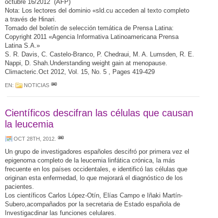
octubre 16/2012 (AFP)
Nota: Los lectores del dominio «sld.cu acceden al texto completo
a través de Hinari.
Tomado del boletín de selección temática de Prensa Latina:
Copyright 2011 «Agencia Informativa Latinoamericana Prensa
Latina S.A.»
S. R. Davis, C. Castelo-Branco, P. Chedraui, M. A. Lumsden, R. E.
Nappi, D. Shah.Understanding weight gain at menopause.
Climacteric.Oct 2012, Vol. 15, No. 5 , Pages 419-429
EN:
NOTICIAS
Científicos descifran las células que causan
la leucemia
OCT 28TH, 2012
.
Un grupo de investigadores españoles descifró por primera vez el
epigenoma completo de la leucemia linfática crónica, la más
frecuente en los países occidentales, e identificó las células que
originan esta enfermedad, lo que mejorará el diagnóstico de los
pacientes.
Los científicos Carlos López-Otín, Elías Campo e Iñaki Martín-
Subero,acompañados por la secretaria de Estado española de
Investigacdinar las funciones celulares.