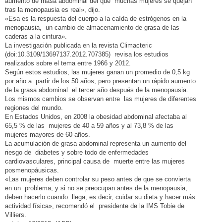
aumento de masa abdominal del que muchas mujeres se quejan
tras la menopausia es real», dijo.
«Esa es la respuesta del cuerpo a la caída de estrógenos en la
menopausia, un cambio de almacenamiento de grasa de las
caderas a la cintura».
La investigación publicada en la revista Climacteric
(doi:10.3109/13697137.2012.707385) revisa los estudios
realizados sobre el tema entre 1966 y 2012.
Según estos estudios, las mujeres ganan un promedio de 0,5 kg
por año a partir de los 50 años, pero presentan un rápido aumento
de la grasa abdominal el tercer año después de la menopausia.
Los mismos cambios se observan entre las mujeres de diferentes
regiones del mundo.
En Estados Unidos, en 2008 la obesidad abdominal afectaba al
65,5 % de las mujeres de 40 a 59 años y al 73,8 % de las
mujeres mayores de 60 años.
La acumulación de grasa abdominal representa un aumento del
riesgo de diabetes y sobre todo de enfermedades
cardiovasculares, principal causa de muerte entre las mujeres
posmenopáusicas.
«Las mujeres deben controlar su peso antes de que se convierta
en un problema, y si no se preocupan antes de la menopausia,
deben hacerlo cuando llega, es decir, cuidar su dieta y hacer más
actividad física», recomendó el presidente de la IMS Tobie de
Villiers.