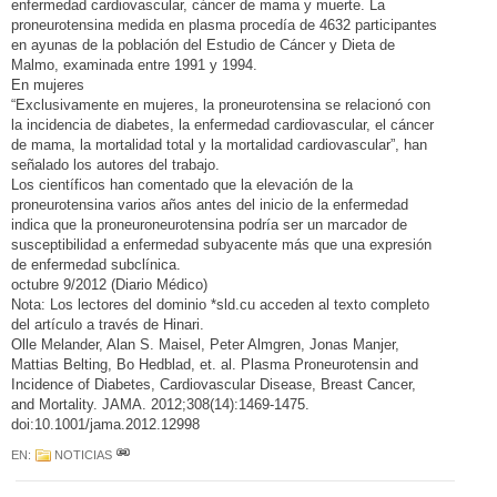
enfermedad cardiovascular, cáncer de mama y muerte. La
proneurotensina medida en plasma procedía de 4632 participantes
en ayunas de la población del Estudio de Cáncer y Dieta de
Malmo, examinada entre 1991 y 1994.
En mujeres
“Exclusivamente en mujeres, la proneurotensina se relacionó con
la incidencia de diabetes, la enfermedad cardiovascular, el cáncer
de mama, la mortalidad total y la mortalidad cardiovascular”, han
señalado los autores del trabajo.
Los científicos han comentado que la elevación de la
proneurotensina varios años antes del inicio de la enfermedad
indica que la proneuroneurotensina podría ser un marcador de
susceptibilidad a enfermedad subyacente más que una expresión
de enfermedad subclínica.
octubre 9/2012 (Diario Médico)
Nota: Los lectores del dominio *sld.cu acceden al texto completo
del artículo a través de Hinari.
Olle Melander, Alan S. Maisel, Peter Almgren, Jonas Manjer,
Mattias Belting, Bo Hedblad, et. al. Plasma Proneurotensin and
Incidence of Diabetes, Cardiovascular Disease, Breast Cancer,
and Mortality. JAMA. 2012;308(14):1469-1475.
doi:10.1001/jama.2012.12998
EN:
NOTICIAS