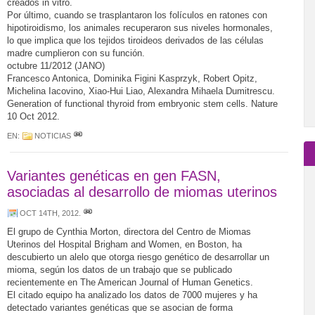
creados in vitro.
Por último, cuando se trasplantaron los folículos en ratones con
hipotiroidismo, los animales recuperaron sus niveles hormonales,
lo que implica que los tejidos tiroideos derivados de las células
madre cumplieron con su función.
octubre 11/2012 (JANO)
Francesco Antonica, Dominika Figini Kasprzyk, Robert Opitz,
Michelina Iacovino, Xiao-Hui Liao, Alexandra Mihaela Dumitrescu.
Generation of functional thyroid from embryonic stem cells. Nature
10 Oct 2012.
EN:
NOTICIAS
Variantes genéticas en gen FASN,
asociadas al desarrollo de miomas uterinos
OCT 14TH, 2012
.
El grupo de Cynthia Morton, directora del Centro de Miomas
Uterinos del Hospital Brigham and Women, en Boston, ha
descubierto un alelo que otorga riesgo genético de desarrollar un
mioma, según los datos de un trabajo que se publicado
recientemente en The American Journal of Human Genetics.
El citado equipo ha analizado los datos de 7000 mujeres y ha
detectado variantes genéticas que se asocian de forma