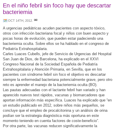
En el niño febril sin foco hay que descartar
bacteriemia
OCT 14TH, 2012
.
A urgencias pediátricas acuden pacientes con aspecto tóxico,
otros con infección bacteriana focal y niños con buen aspecto y
pocas horas de evolución, que pueden estar padeciendo una
bacteriemia oculta. Sobre ellos se ha hablado en el congreso de
Pediatría Extrahospitalaria.
Carles Luaces Cubells, jefe de Servicio de Urgencias del Hospital
San Juan de Dios, de Barcelona, ha explicado en el XXVI
Congreso Nacional de la Sociedad Española de Pediatría
Extrahospitalaria y Atención Primaria, en Sevilla, que en los
pacientes con síndrome febril sin foco el objetivo es descartar
siempre la enfermedad bacteriana potencialmente grave, pero otro
reto es aprender el manejo de la bacteriemia oculta (BO).
Las pautas adecuadas con el lactante febril han variado y han
aparecido nuevos test rápidos, vacunas y biomarcadores que
aportan información más específica. Luaces ha explicado que “en
un estudio publicado en 2012, sobre niños más pequeños, se
concluye que el empleo de procalcitonina y un análisis de orina
podían ser la estrategia diagnóstica más oportuna en este
momento teniendo en cuenta factores de coste-beneficio”.
Por otra parte, las vacunas reducen significativamente la