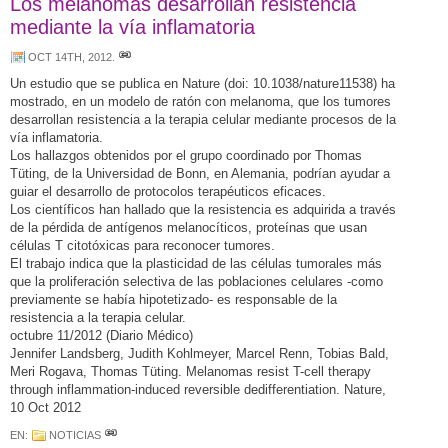
Los melanomas desarrollan resistencia
mediante la vía inflamatoria
OCT 14TH, 2012
.
Un estudio que se publica en Nature (doi: 10.1038/nature11538) ha
mostrado, en un modelo de ratón con melanoma, que los tumores
desarrollan resistencia a la terapia celular mediante procesos de la
vía inflamatoria.
Los hallazgos obtenidos por el grupo coordinado por Thomas
Tüting, de la Universidad de Bonn, en Alemania, podrían ayudar a
guiar el desarrollo de protocolos terapéuticos eficaces.
Los científicos han hallado que la resistencia es adquirida a través
de la pérdida de antígenos melanocíticos, proteínas que usan
células T citotóxicas para reconocer tumores.
El trabajo indica que la plasticidad de las células tumorales más
que la proliferación selectiva de las poblaciones celulares -como
previamente se había hipotetizado- es responsable de la
resistencia a la terapia celular.
octubre 11/2012 (Diario Médico)
Jennifer Landsberg, Judith Kohlmeyer, Marcel Renn, Tobias Bald,
Meri Rogava, Thomas Tüting. Melanomas resist T-cell therapy
through inflammation-induced reversible dedifferentiation. Nature,
10 Oct 2012
EN:
NOTICIAS