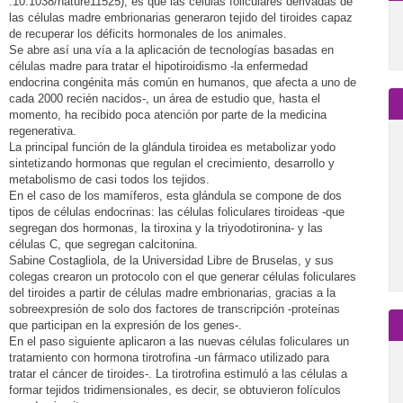
:10.1038/nature11525), es que las células foliculares derivadas de
las células madre embrionarias generaron tejido del tiroides capaz
de recuperar los déficits hormonales de los animales.
Se abre así una vía a la aplicación de tecnologías basadas en
células madre para tratar el hipotiroidismo -la enfermedad
endocrina congénita más común en humanos, que afecta a uno de
cada 2000 recién nacidos-, un área de estudio que, hasta el
momento, ha recibido poca atención por parte de la medicina
regenerativa.
La principal función de la glándula tiroidea es metabolizar yodo
sintetizando hormonas que regulan el crecimiento, desarrollo y
metabolismo de casi todos los tejidos.
En el caso de los mamíferos, esta glándula se compone de dos
tipos de células endocrinas: las células foliculares tiroideas -que
segregan dos hormonas, la tiroxina y la triyodotironina- y las
células C, que segregan calcitonina.
Sabine Costagliola, de la Universidad Libre de Bruselas, y sus
colegas crearon un protocolo con el que generar células foliculares
del tiroides a partir de células madre embrionarias, gracias a la
sobreexpresión de solo dos factores de transcripción -proteínas
que participan en la expresión de los genes-.
En el paso siguiente aplicaron a las nuevas células foliculares un
tratamiento con hormona tirotrofina -un fármaco utilizado para
tratar el cáncer de tiroides-. La tirotrofina estimuló a las células a
formar tejidos tridimensionales, es decir, se obtuvieron folículos