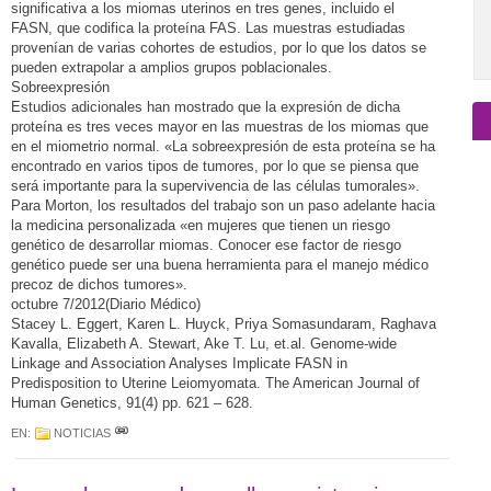
significativa a los miomas uterinos en tres genes, incluido el
FASN, que codifica la proteína FAS. Las muestras estudiadas
provenían de varias cohortes de estudios, por lo que los datos se
pueden extrapolar a amplios grupos poblacionales.
Sobreexpresión
Estudios adicionales han mostrado que la expresión de dicha
proteína es tres veces mayor en las muestras de los miomas que
en el miometrio normal. «La sobreexpresión de esta proteína se ha
encontrado en varios tipos de tumores, por lo que se piensa que
será importante para la supervivencia de las células tumorales».
Para Morton, los resultados del trabajo son un paso adelante hacia
la medicina personalizada «en mujeres que tienen un riesgo
genético de desarrollar miomas. Conocer ese factor de riesgo
genético puede ser una buena herramienta para el manejo médico
precoz de dichos tumores».
octubre 7/2012(Diario Médico)
Stacey L. Eggert, Karen L. Huyck, Priya Somasundaram, Raghava
Kavalla, Elizabeth A. Stewart, Ake T. Lu, et.al. Genome-wide
Linkage and Association Analyses Implicate FASN in
Predisposition to Uterine Leiomyomata. The American Journal of
Human Genetics, 91(4) pp. 621 – 628.
EN:
NOTICIAS