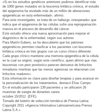
«Si en los estudios genéticos anteriores pudimos identificar más
de 1000 genes mutados en la leucemia linfática crónica, el estudio
del epigenoma ha revelado más de un millón de alteraciones
epigenéticas en esta enfermedad», afirmó.
Para este investigador, se trata de un hallazgo «inesperado» que
indica que el epigenoma de las células sufre una reprogramación
masiva en el proceso de desarrollo del cáncer.
Este estudio ofrece una nueva aproximación para mejorar el
diagnóstico de la enfermedad, según sus autores.
Para Martín-Subero, se ha descubierto que los patrones
epigenéticos permiten clasificar a los pacientes con leucemia
linfática crónica en tres grupos con un curso clínico diferente.
Cada grupo clínico mantiene una memoria epigenética de la célula
en la cual se originó, según este científico, quien afirmó que «las
leucemias con peor pronóstico parecen derivarse de linfocitos
inmaduros mientras que las menos agresivas se relacionan con
linfocitos maduros».
Esta información es clave para diseñar terapias y para avanzar en
la personalización de los tratamientos, destacó Elías Campo.
En el estudio participaron 139 pacientes y se utilizaron 26
muestras de sangre de donantes sanos.
octubre 15/2012 (EFE).
Tomado del boletín de selección temática de Prensa Latina:
Copyright 2011 «Agencia Informativa Latinoamericana Prensa
Latina S.A.»