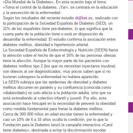
«Día Mundial de la Diabetes». En esta ocasión bajo el lema:
«Toma el control de la diabetes. ¡Ya!», se centrará en la educación
y la prevención de la enfermedad.
Según los resultados del reciente estudio
di@bet.es
, realizado con
la participación de la Sociedad Española de Diabetes (SED), un
11% de los españoles tiene pre-diabetes, lo que significa que la
cuarta parte de la población tiene o está en disposición de
desarrollar la enfermedad. El estudio confirma la asociación entre
diabetes mellitus, obesidad e hipertensión arterial.
La Sociedad Española de Endocrinología y Nutrición (SEEN) llama
la atención sobre el hecho de que el 16% de las personas obesas
tiene la afección. Aunque la mayor parte de los pacientes con
diabetes mellitus tipo 2 (los que no necesitan inyectarse insulina)
son obesos al ser diagnosticados, muy pocos saben que si no
tuvieran sobrepeso la enfermedad no hubiera aparecido.
La SEEN subraya que las epidemias de obesidad y diabetes
mellitus discurren en paralelo y su confluencia (conocida como
«diabesidad») no solo afecta a la población adulta, sino que se
está extendiendo al colectivo infantil y juvenil. Por ello, esta
asociación hace hincapié en la necesidad de prevenir la obesidad
como medida fundamental para frenar la diabetes mellitus.
Cerca de 300 000 niños en edad escolar tienen la enfermedad y
casi un 10% de 6 a 16 años oculta la condición, por lo que la
Fundación para la Diabetes lanzó la campaña interactiva «Carol
tiene diabetes», destinada a evitar la discriminación escolar.