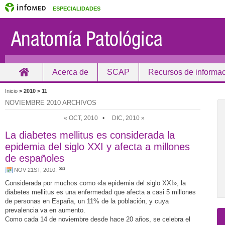
ESPECIALIDADES
Acerca de
SCAP
Recursos de informa
Inicio
Inicio
> 2010 >
11
NOVIEMBRE 2010 ARCHIVOS
« OCT, 2010
•
DIC, 2010 »
La diabetes mellitus es considerada la
epidemia del siglo XXI y afecta a millones
de españoles
NOV 21ST, 2010
.
Considerada por muchos como «la epidemia del siglo XXI», la
diabetes mellitus es una enfermedad que afecta a casi 5 millones
de personas en España, un 11% de la población, y cuya
prevalencia va en aumento.
Como cada 14 de noviembre desde hace 20 años, se celebra el