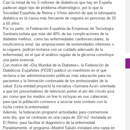
Casi la mitad de los 5 millones de diabéticos que hay en España
padecen algún tipo de problema oftalmológico, por lo que la
Sociedad Española de Retina y Vítreo advirtió de que la retinopatía
diabética es la causa más frecuente de ceguera en personas de 20
a 65 años.
Por su parte, la Federación Española de Empresas de Tecnología
Sanitaria señala que más del 40% de las complicaciones de la
diabetes mellitus, como las enfermedades cardiovasculares, la
insuficiencia renal, las amputaciones de extremidades inferiores o
la ceguera, podrían evitarse con un cuidado adecuado de la
enfermedad, en el que el análisis regular de la glicemia constituye
una parte esencial.
Con motivo del «Día Mundial de la Diabetes», la Federación de
Diabéticos Españoles (FEDE) publicó un manifiesto en el que
reclama a las administraciones públicas más educación para los
pacientes y la formación continuada de los profesionales de la
salud. Esta entidad proyectó la iniciativa «Semana Azul» orientada
a que los presentadores de televisión porten el pin del círculo azul,
así como que los medios on line lo incluyan en sus cabeceras,
para que la población comience a asociar este símbolo con la
lucha contra la enfermedad.
Además, la federación programó actividades para conmemorar
este día, que se centrarán en una carpa de 150 m2 -instalada en
El Retiro- para facilitar el diagnóstico de la enfermedad.
Paralelamente, el programa «Madrid Salud» instalará otra carpa en