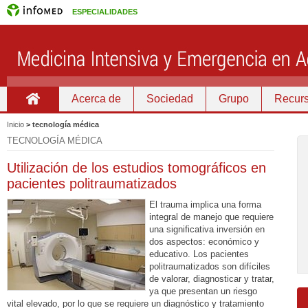
ESPECIALIDADES
Acerca de
Sociedad
Grupo
Recurs
Inicio
Inicio
>
tecnología médica
TECNOLOGÍA MÉDICA
Utilización de los estudios tomográficos en
pacientes politraumatizados
El trauma implica una forma
integral de manejo que requiere
una significativa inversión en
dos aspectos: económico y
educativo. Los pacientes
politraumatizados son difíciles
de valorar, diagnosticar y tratar,
ya que presentan un riesgo
vital elevado, por lo que se requiere un diagnóstico y tratamiento