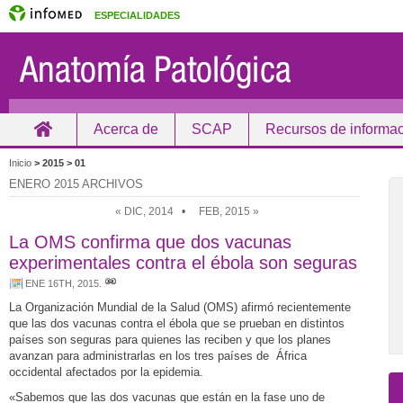
ESPECIALIDADES
Acerca de
SCAP
Recursos de informa
Inicio
Inicio
> 2015 >
01
ENERO 2015 ARCHIVOS
« DIC, 2014
•
FEB, 2015 »
La OMS confirma que dos vacunas
experimentales contra el ébola son seguras
ENE 16TH, 2015
.
La Organización Mundial de la Salud (OMS) afirmó recientemente
que las dos vacunas contra el ébola que se prueban en distintos
países son seguras para quienes las reciben y que los planes
avanzan para administrarlas en los tres países de África
occidental afectados por la epidemia.
«Sabemos que las dos vacunas que están en la fase uno de