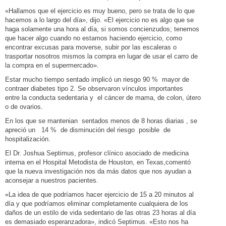
«Hallamos que el ejercicio es muy bueno, pero se trata de lo que
hacemos a lo largo del día», dijo. «El ejercicio no es algo que se
haga solamente una hora al día, si somos concienzudos; tenemos
que hacer algo cuando no estamos haciendo ejercicio, como
encontrar excusas para moverse, subir por las escaleras o
trasportar nosotros mismos la compra en lugar de usar el carro de
la compra en el supermercado».
Estar mucho tiempo sentado implicó un riesgo 90 % mayor de
contraer diabetes tipo 2. Se observaron vínculos importantes
entre la conducta sedentaria y el cáncer de mama, de colon, útero
o de ovarios.
En los que se mantenian sentados menos de 8 horas diarias , se
apreció un 14 % de disminución del riesgo posible de
hospitalización.
El Dr. Joshua Septimus, profesor clínico asociado de medicina
interna en el Hospital Metodista de Houston, en Texas,comentó
que la nueva investigación nos da más datos que nos ayudan a
aconsejar a nuestros pacientes.
«La idea de que podríamos hacer ejercicio de 15 a 20 minutos al
día y que podríamos eliminar completamente cualquiera de los
daños de un estilo de vida sedentario de las otras 23 horas al día
es demasiado esperanzadora», indicó Septimus. «Esto nos ha