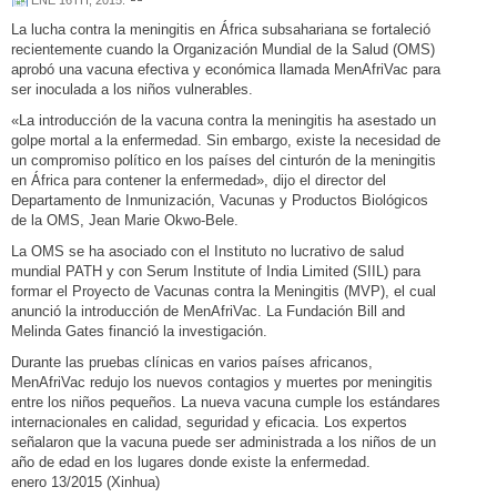
ENE 16TH, 2015
.
La lucha contra la meningitis en África subsahariana se fortaleció
recientemente cuando la Organización Mundial de la Salud (OMS)
aprobó una vacuna efectiva y económica llamada MenAfriVac para
ser inoculada a los niños vulnerables.
«La introducción de la vacuna contra la meningitis ha asestado un
golpe mortal a la enfermedad. Sin embargo, existe la necesidad de
un compromiso político en los países del cinturón de la meningitis
en África para contener la enfermedad», dijo el director del
Departamento de Inmunización, Vacunas y Productos Biológicos
de la OMS, Jean Marie Okwo-Bele.
La OMS se ha asociado con el Instituto no lucrativo de salud
mundial PATH y con Serum Institute of India Limited (SIIL) para
formar el Proyecto de Vacunas contra la Meningitis (MVP), el cual
anunció la introducción de MenAfriVac. La Fundación Bill and
Melinda Gates financió la investigación.
Durante las pruebas clínicas en varios países africanos,
MenAfriVac redujo los nuevos contagios y muertes por meningitis
entre los niños pequeños. La nueva vacuna cumple los estándares
internacionales en calidad, seguridad y eficacia. Los expertos
señalaron que la vacuna puede ser administrada a los niños de un
año de edad en los lugares donde existe la enfermedad.
enero 13/2015 (Xinhua)