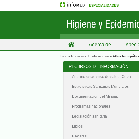
ESPECIALIDADES
Acerca de
Especi
Inicio
Inicio
>
Recursos de información
>
Atlas fotográfic
RECURSOS DE INFORMACIÓN
Anuario estadístico de salud, Cuba
Estadísticas Sanitarias Mundiales
Documentación del Minsap
Programas nacionales
Legislación sanitaria
Libros
Revistas