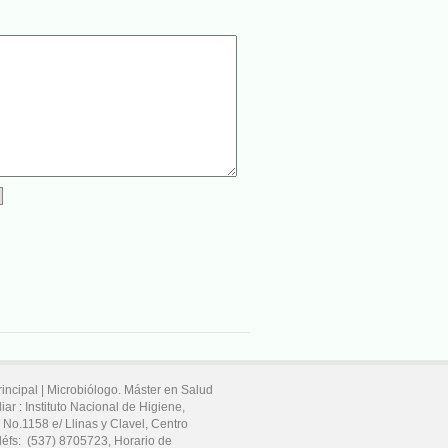
rincipal |
Microbiólogo. Máster en Salud
iar :
Instituto Nacional de Higiene,
 No.1158 e/ Llinas y Clavel,
Centro
léfs:
(537) 8705723
, Horario de