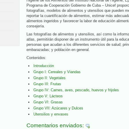
Higiene de los Alimentos del Instituto Nacional de Higiene, E
Programa de Cooperación Gobierno de Cuba – Unicef propor
fotografías, modelos de alimentos y utensilios que pueden mejo
reportar la cuantificación de alimentos, estimar más adecua
alimentos ingeridos y favorecer la labor de educación alimenta
consejería.
Las fotografías de alimentos y utensilios, así como la infor
atlas, permitirán disponer de un instrumento útil para la educa
personas que acudan a los diferentes servicios de salud; pri
embarazadas; y población en general.
Contenidos:
Introducción
Grupo I: Cereales y Viandas
Grupo II: Vegetales
Grupo III: Frutas
Grupo IV: Carnes, aves, pescado, huevos y frijoles
Grupo V: Lácteos
Grupo VI: Grasas
Grupo VII: Azúcares y Dulces
Utensilios y envases
Comentarios enviados: