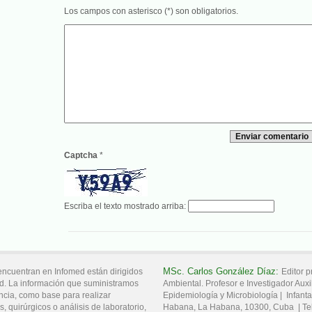
Los campos con asterisco (*) son obligatorios.
Captcha
*
Escriba el texto mostrado arriba:
MSc.
Carlos
González Díaz:
encuentran en Infomed están dirigidos
Editor p
d. La información que suministramos
Ambiental. Profesor e Investigador Auxil
ncia, como base para realizar
Epidemiología y Microbiología |
Infanta
, quirúrgicos o análisis de laboratorio,
Habana,
La Habana,
10300,
Cuba
|
Te