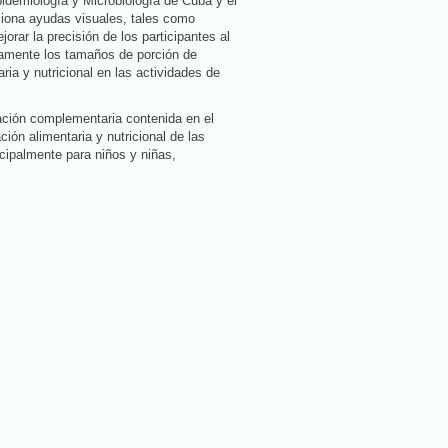
pidemiología y Microbiología de Cuba y el
ciona
ayudas visuales, tales como
rar la precisión de los participantes al
damente los tamaños de porción de
ria y nutricional en las actividades de
mación complementaria contenida en el
ción alimentaria y nutricional de las
ncipalmente para niños y niñas,