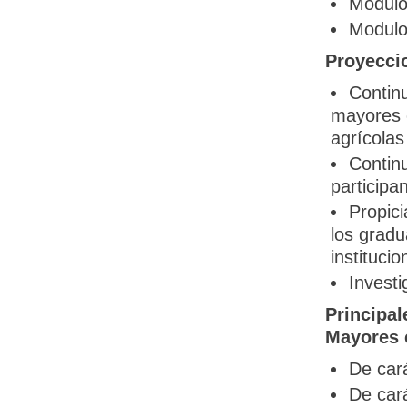
Modulo 
Modulo 
Proyeccio
Continu
mayores 
agrícolas
Contin
participa
Propici
los grad
institucio
Investi
Principa
Mayores 
De cará
De cará