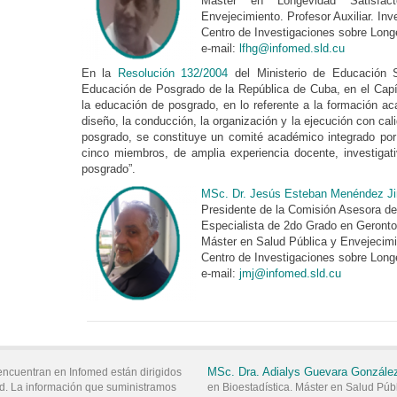
Máster en Longevidad Satisfac
Envejecimiento. Profesor Auxiliar. In
Centro de Investigaciones sobre Long
e-mail:
lfhg@infomed.sld.cu
En la
Resolución 132/2004
del Ministerio de Educación 
Educación de Posgrado de la República de Cuba, en el Capít
la educación de posgrado, en lo referente a la formación ac
diseño, la conducción, la organización y la ejecución con ca
posgrado, se constituye un comité académico integrado por
cinco miembros, de amplia experiencia docente, investigati
posgrado”.
MSc. Dr. Jesús Esteban Menéndez J
Presidente de la Comisión Asesora de
Especialista de 2do Grado en Gerontol
Máster en Salud Pública y Envejecimie
Centro de Investigaciones sobre Long
e-mail:
jmj@infomed.sld.cu
MSc.
Dra. Adialys
Guevara Gonzále
encuentran en Infomed están dirigidos
d. La información que suministramos
en Bioestadística. Máster en Salud Públ