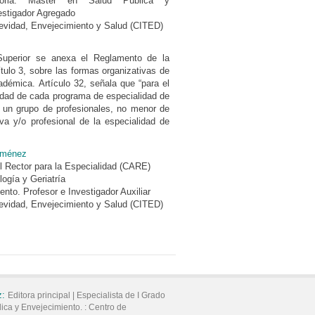
toria. Máster en Salud Pública y
vestigador Agregado
evidad, Envejecimiento y Salud (CITED)
Superior se anexa el Reglamento de la
ulo 3, sobre las formas organizativas de
adémica. Artículo 32, señala que “para el
lidad de cada programa de especialidad de
 un grupo de profesionales, no menor de
va y/o profesional de la especialidad de
iménez
l Rector para la Especialidad (CARE)
ogía y Geriatría
nto. Profesor e Investigador Auxiliar
evidad, Envejecimiento y Salud (CITED)
z:
Editora principal |
Especialista de I Grado
ica y Envejecimiento. :
Centro de