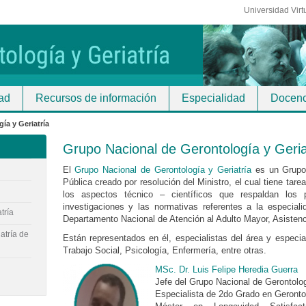
Universidad Virt
ad
Recursos de información
Especialidad
Docenc
ía y Geriatría
Grupo Nacional de Gerontología y Geria
El
Grupo Nacional de Gerontología y Geriatría
es un Grupo 
Pública creado por resolución del Ministro, el cual tiene tar
los aspectos técnico – científicos que respaldan los 
investigaciones y las normativas referentes a la especial
tría
Departamento Nacional de Atención al Adulto Mayor, Asistenc
atría de
Están representados en él, especialistas del área y especial
Trabajo Social, Psicología, Enfermería, entre otras.
MSc. Dr. Luis Felipe Heredia Guerra
Jefe del Grupo Nacional de Gerontolog
Especialista de 2do Grado en Gerontol