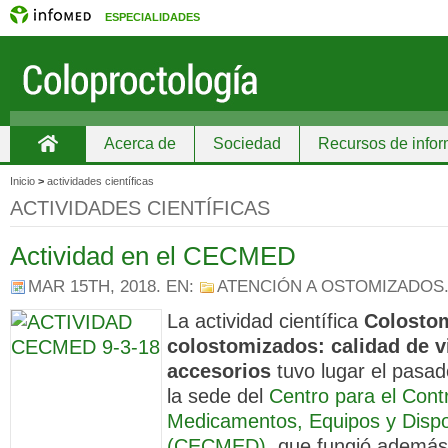
ESPECIALIDADES
Acerca de
Sociedad
Recursos de info
Inicio
Inicio
>
actividades científicas
ACTIVIDADES CIENTÍFICAS
Actividad en el CECMED
MAR 15TH, 2018
. EN:
ATENCIÓN A OSTOMIZADOS
La actividad científica
Colosto
colostomizados: calidad de v
accesorios
tuvo lugar el pasa
la sede del
Centro para el Contr
Medicamentos, Equipos y Dispo
(CECMED)
, que fungió ademá