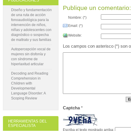
PUBLICACIONES
Publique un comentario:
Diseño y fundamentación
de una ruta de acción
Nombre: (*)
fonoaudiológica para la
intervención de niños,
Email: (*)
niñas y adolescentes con
diagnóstico o sospecha
Website:
de maltrato y sus familias
Los campos con asterisco (*) son ob
Autopercepción vocal de
mujeres sin disfonía y
con síndrome de
hiperlaxitud articular
Decoding and Reading
Comprehension in
Children with
Developmental
Language Disorder: A
Scoping Review
Captcha
*
HERRAMIENTAS DEL
ESPECIALISTA
Escriba el texto mostrado arriba: