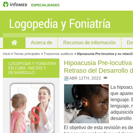
ESPECIALIDADES
Acerca de
Recursos de información
Do
Inicio
Inicio
>
Temas principales
>
Trastornos auditivos
>
Hipoacusia Pre-locutiva y su relaci
Hipoacusia Pre-locutiva 
LOGOPEDIA Y FONIATRÍA
EN CUBA: INICIOS Y
Retraso del Desarrollo 
DESARROLLO
ABR 12TH, 2022
.
La hipoacus
que aparec
lenguaje. E
lenguaje, 
adquisició
desarrollo 
El objetivo de esta revisión es de