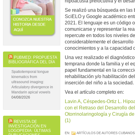
hipoacusia prelocutiva y el desar
Se realizó una búsqueda en las
SciELO y Google académico ent
2021. El lenguaje es un código o
comunicarse y representar la rea
repercute en todos los niveles d
considerablemente el desarrollo 
conocimientos y a la capacidad d
Una vez realizado el diagnóstico
PUBMED: PROPUESTA
BIBLIOGRÁFICA DEL DÍA
temprana donde la familia y el eq
papel fundamental en la correcci
Spatiotemporal tongue
rehabilitación y/o habilitación 
kinematics from
inserción del niño a la sociedad.
ultrasound imaging:
Articulatory divergence in
Vea el artículo completo en:
Mandarin apical vowels
04/08/2026
Lavin A, Céspedes-Ortiz L. Hipoa
con el Retraso del Desarrollo d
Otorrinolaringología y Cirugía de
(1)
REVISTA DE
INVESTIGACIÓN EN
LOGOPEDIA: ÚLTIMAS
EN:
ARTÍCULOS DE AUTORES CUBANOS